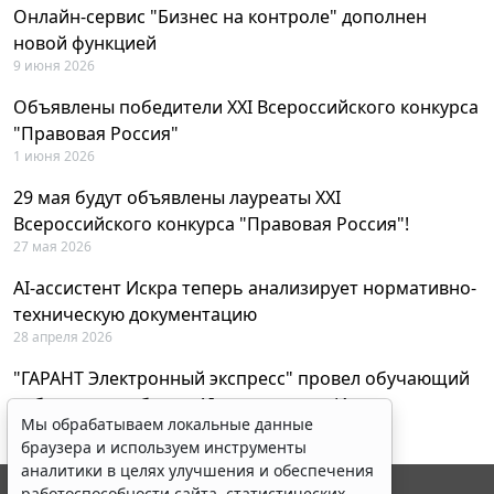
Онлайн-сервис "Бизнес на контроле" дополнен
новой функцией
9 июня 2026
Объявлены победители XXI Всероссийского конкурса
"Правовая Россия"
1 июня 2026
29 мая будут объявлены лауреаты XXI
Всероссийского конкурса "Правовая Россия"!
27 мая 2026
AI-ассистент Искра теперь анализирует нормативно-
техническую документацию
28 апреля 2026
"ГАРАНТ Электронный экспресс" провел обучающий
вебинар по работе с AI-ассистентом Искра
Мы обрабатываем локальные данные
23 апреля 2026
браузера и используем инструменты
аналитики в целях улучшения и обеспечения
работоспособности сайта, статистических