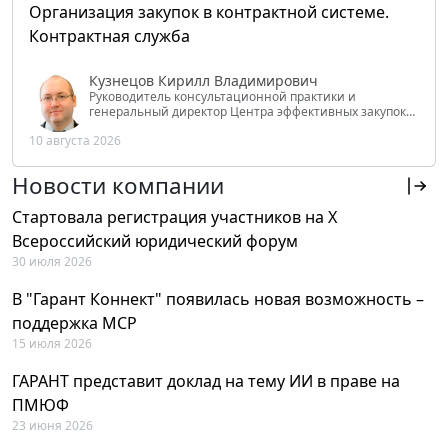
Организация закупок в контрактной системе.
Контрактная служба
Кузнецов Кирилл Владимирович
Руководитель консультационной практики и
генеральный директор Центра эффективных закупок
Tendery.ru, ведущий эксперт РАНХиГС при Президенте
10 августа 2026
РФ
Новости компании
Стартовала регистрация участников на X
Всероссийский юридический форум
30 июля 2026
В "Гарант Коннект" появилась новая возможность –
поддержка MCP
15 июля 2026
ГАРАНТ представит доклад на тему ИИ в праве на
ПМЮФ
23 июня 2026