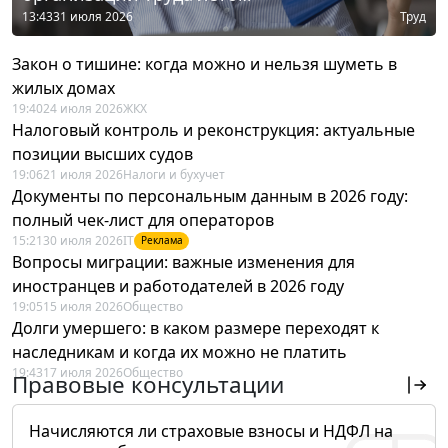
13:43
31 июля 2026
Труд
Закон о тишине: когда можно и нельзя шуметь в
жилых домах
19:40
24 июля 2026
ЖКХ
Налоговый контроль и реконструкция: актуальные
позиции высших судов
19:06
21 июля 2026
Налоги и бухучет
Документы по персональным данным в 2026 году:
полный чек-лист для операторов
15:21
30 июля 2026
IT
Реклама
Вопросы миграции: важные изменения для
иностранцев и работодателей в 2026 году
19:05
15 июля 2026
Общество
Долги умершего: в каком размере переходят к
наследникам и когда их можно не платить
19:43
17 июля 2026
Общество
Правовые консультации
Начисляются ли страховые взносы и НДФЛ на