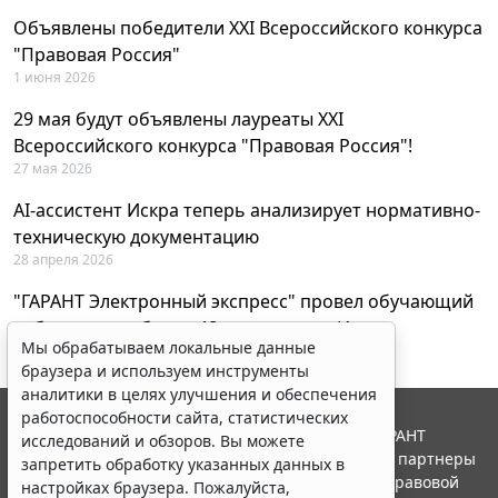
Объявлены победители XXI Всероссийского конкурса
"Правовая Россия"
1 июня 2026
29 мая будут объявлены лауреаты XXI
Всероссийского конкурса "Правовая Россия"!
27 мая 2026
AI-ассистент Искра теперь анализирует нормативно-
техническую документацию
28 апреля 2026
"ГАРАНТ Электронный экспресс" провел обучающий
вебинар по работе с AI-ассистентом Искра
Мы обрабатываем локальные данные
23 апреля 2026
браузера и используем инструменты
аналитики в целях улучшения и обеспечения
работоспособности сайта, статистических
© ООО "НПП "ГАРАНТ-СЕРВИС", 2026. Система ГАРАНТ
исследований и обзоров. Вы можете
выпускается с 1990 года. Компания "Гарант" и ее партнеры
запретить обработку указанных данных в
являются участниками Российской ассоциации правовой
настройках браузера. Пожалуйста,