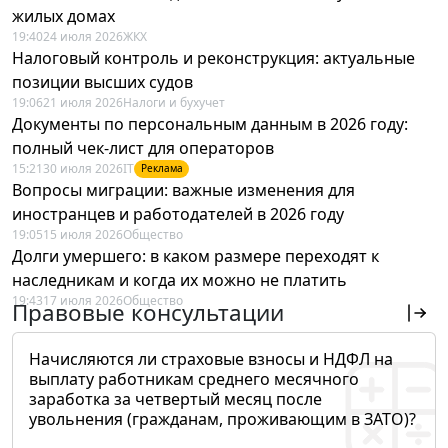
жилых домах
19:40
24 июля 2026
ЖКХ
Налоговый контроль и реконструкция: актуальные
позиции высших судов
19:06
21 июля 2026
Налоги и бухучет
Документы по персональным данным в 2026 году:
полный чек-лист для операторов
15:21
30 июля 2026
IT
Реклама
Вопросы миграции: важные изменения для
иностранцев и работодателей в 2026 году
19:05
15 июля 2026
Общество
Долги умершего: в каком размере переходят к
наследникам и когда их можно не платить
19:43
17 июля 2026
Общество
Правовые консультации
Начисляются ли страховые взносы и НДФЛ на
выплату работникам среднего месячного
заработка за четвертый месяц после
увольнения (гражданам, проживающим в ЗАТО)?