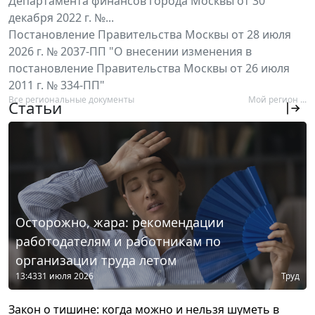
Департамента финансов города Москвы от 30
декабря 2022 г. №...
Постановление Правительства Москвы от 28 июля
2026 г. № 2037-ПП "О внесении изменения в
постановление Правительства Москвы от 26 июля
2011 г. № 334-ПП"
Все региональные документы
Мой регион ...
Статьи
Осторожно, жара: рекомендации
работодателям и работникам по
организации труда летом
13:43
31 июля 2026
Труд
Закон о тишине: когда можно и нельзя шуметь в