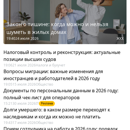
Закон о тишине: когда можно и нельзя
шуметь в жилых домах
19:40
24 июля 2026
ЖКХ
Налоговый контроль и реконструкция: актуальные
позиции высших судов
19:06
21 июля 2026
Налоги и бухучет
Вопросы миграции: важные изменения для
иностранцев и работодателей в 2026 году
19:05
15 июля 2026
Общество
Документы по персональным данным в 2026 году:
полный чек-лист для операторов
15:21
30 июля 2026
IT
Реклама
Долги умершего: в каком размере переходят к
наследникам и когда их можно не платить
19:43
17 июля 2026
Общество
Прием сотрудника на работу в 2026 году: порядок