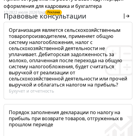
оформления для кадровика и бухгалтера
12:28
22 июля 2026
Труд
Реклама
Правовые консультации
Организация является сельскохозяйственным
товаропроизводителем, применяет общую
систему налогообложения, налог с
сельскохозяйственной деятельности не
уплачивает. Дебиторская задолженность за
молоко, оплаченная после перехода на общую
систему налогообложения, будет считаться
выручкой от реализации от
сельскохозяйственной деятельности или прочей
выручкой и облагаться налогом на прибыль?
Бухучет и отчетность
Порядок заполнения декларации по налогу на
прибыль при возврате товаров, отгруженных в
прошлом периоде