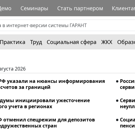
Демо
Семинары
Стать партнером
Клиента
Практика
Труд
Социальная сфера
ЖКХ
Образ
вгуста 2026
РФ указали на нюансы информирования
Росси
счетов за границей
серви
сдумы инициировали ужесточение
Серви
го учета в регионах
неупл
Ф отменил спецрежим для депозитов
Соци
едружественных стран
пенси