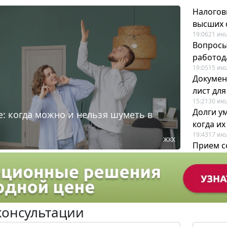
Налогов
высших 
19:06
21 ию
Вопросы
работода
19:05
15 ию
Докумен
лист дл
15:21
30 ию
Долги у
: когда можно и нельзя шуметь в
когда и
19:43
17 ию
ЖКХ
Прием с
для кадр
12:28
22 ию
консультации