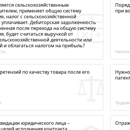
ляется сельскохозяйственным
Поряд
ителем, применяет общую систему
при в
я, налог с сельскохозяйственной
 уплачивает. Дебиторская задолженность
ченная после перехода на общую систему
, будет считаться выручкой от
сельскохозяйственной деятельности или
й и облагаться налогом на прибыль?
сть
Налоги
етензий по качеству товара после его
Нужно
патен
о
Трудов
квидации юридического лица –
Отраж
 целей исполнения контракта