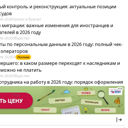
ый контроль и реконструкция: актуальные позиции
судов
ля 2026
Налоги и бухучет
 миграции: важные изменения для иностранцев и
телей в 2026 году
ля 2026
Общество
ты по персональным данным в 2026 году: полный чек-
я операторов
ля 2026
IT
Реклама
мершего: в каком размере переходят к наследникам и
х можно не платить
ля 2026
Общество
отрудника на работу в 2026 году: порядок оформления
овика и бухгалтера
ля 2026
Труд
Реклама