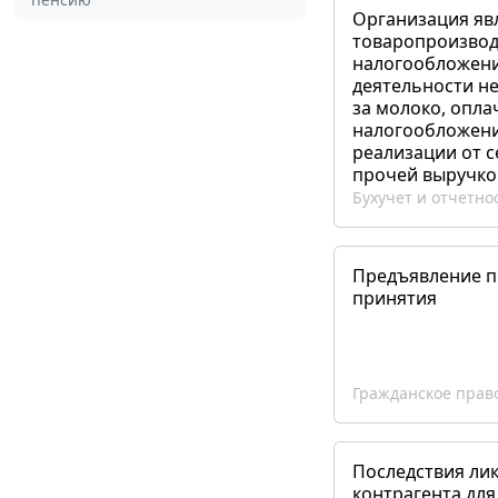
Организация яв
товаропроизвод
налогообложени
деятельности не
за молоко, опла
налогообложения
реализации от 
прочей выручко
Бухучет и отчетно
Предъявление пр
принятия
Гражданское прав
Последствия ли
контрагента для