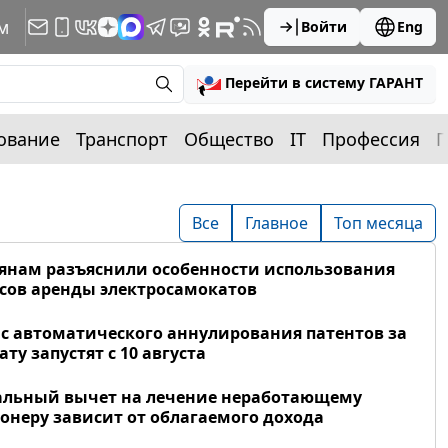
м
Войти
Eng
Перейти в систему ГАРАНТ
ование
Транспорт
Общество
IT
Профессия
П
Все
Главное
Топ месяца
янам разъяснили особенности использования
сов аренды электросамокатов
с автоматического аннулирования патентов за
ату запустят с 10 августа
альный вычет на лечение неработающему
онеру зависит от облагаемого дохода