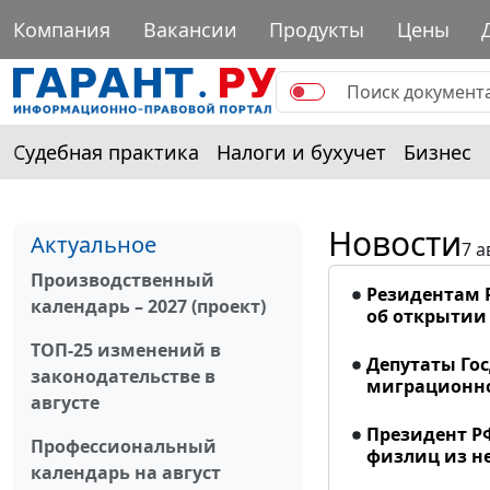
Компания
Вакансии
Продукты
Цены
Судебная практика
Налоги и бухучет
Бизнес
Новости
Актуальное
7 а
Производственный
Резидентам 
календарь – 2027 (проект)
об открытии 
ТОП-25 изменений в
Депутаты Го
законодательстве в
миграционно
августе
Президент Р
Профессиональный
физлиц из н
календарь на август