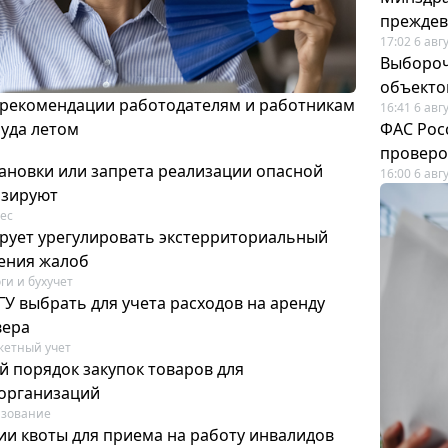
преждев
17:02 6 авг
Выбороч
объекто
 рекомендации работодателям и работникам
16:41 6 авг
руда летом
ФАС Рос
проверо
ановки или запрета реализации опасной
16:00 6 авг
изируют
ес
рует урегулировать экстерриториальный
ения жалоб
ги и бухучет
У выбрать для учета расходов на аренду
вера
етный учет
й порядок закупок товаров для
организаций
азование
ии квоты для приема на работу инвалидов