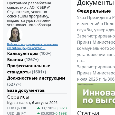
Документы
Программа разработана
совместно с АО ''СБЕР А".
Федеральные
Слушателям, успешно
освоившим программу,
Указ Президента Р
выдаются удостоверения
изменений в Поло
установленного образца.
службы, утвержден
Зарегистрировано 
Приказ Министерс
Выберите тему программы повышения
коммунального хоз
квалификации для юристов ...
Калькуляторы
(100+)
установлении тип
Бланки
(1267+)
на...
Профессиональные
Зарегистрировано 
стандарты
(1601+)
Приказ Министерс
Должностные инструкции
июля 2026 г. № 30
(5277+)
приказу Министерс
База документов
Все федеральные докум
Сервисы
Курсы валют, 6 августа 2026
EUR ЦБ РФ
93,1901
-0,3923
Статьи
USD ЦБ РФ
80,9293
-0,1998