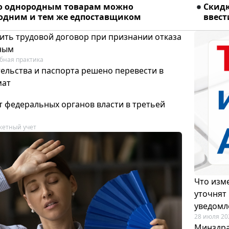
о однородным товарам можно
Скидк
 одним и тем же едпоставщиком
ввест
ить трудовой договор при признании отказа
ным
бная практика
ельства и паспорта решено перевести в
мат
т федеральных органов власти в третьей
етный учет
Что изме
уточнят
уведомл
28 июля 20
Минздра