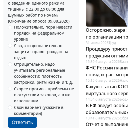
о введении единого режима
тишины с 22:00 до 08:00 для
шумных работ по ночам?
(Окончание опроса 09.08.2026)
Положительно, пора навести
Осторожно, жара:
порядок на федеральном
по организации т
уровне
31 июля 2026
Труд
Я за, это дополнительно
Процедуру приост
защитит право граждан на
продукции оптим
отдых
15:39 6 августа 2026
Бизн
Отрицательно, надо
ФНС России плани
учитывать региональные
порядок рассмотр
особенности: плотность
15:15 6 августа 2026
Нало
застройки, ритм жизни и т. д.
Какую статью КОСГ
Скорее против – проблемы не
виртуального сер
в отсутствии законов, а в их
14:54 6 августа 2026
Бюдж
исполнении
В РФ введут особы
Свой вариант (укажите в
образовательных 
комментарии)
13:41 6 августа 2026
Обр
Ответить
Отчет о выполнен