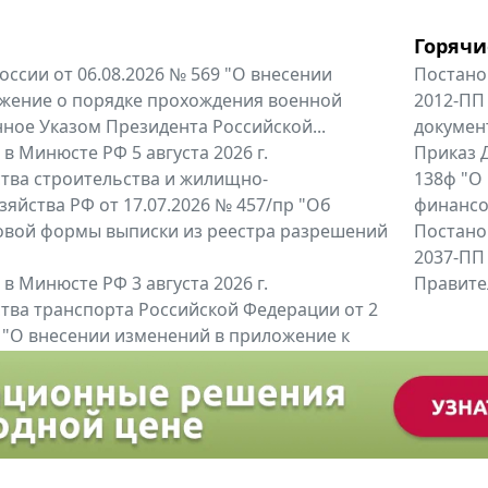
Горячи
оссии от 06.08.2026 № 569 "О внесении
Постано
жение о порядке прохождения военной
2012-ПП
ное Указом Президента Российской...
докумен
в Минюсте РФ 5 августа 2026 г.
Приказ Д
тва строительства и жилищно-
138ф "О
яйства РФ от 17.07.2026 № 457/пр "Об
финансов
овой формы выписки из реестра разрешений
Постано
2037-ПП
в Минюсте РФ 3 августа 2026 г.
Правител
тва транспорта Российской Федерации от 2
6 "О внесении изменений в приложение к
тва транспорта Российской...
енты
Все регио