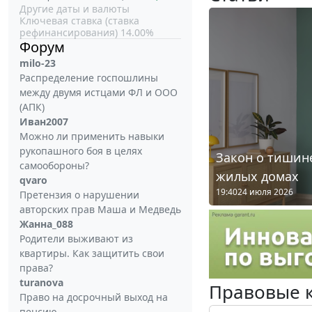
Другие даты и валюты
Ключевая ставка (ставка
рефинансирования) 14.00%
Форум
milo-23
Распределение госпошлины
между двумя истцами ФЛ и ООО
(АПК)
Иван2007
Можно ли применить навыки
рукопашного боя в целях
Закон о тишине
самообороны?
жилых домах
qvaro
19:40
24 июля 2026
Претензия о нарушении
авторских прав Маша и Медведь
Жанна_088
Родители выживают из
квартиры. Как защитить свои
права?
turanova
Правовые 
Право на досрочный выход на
пенсию