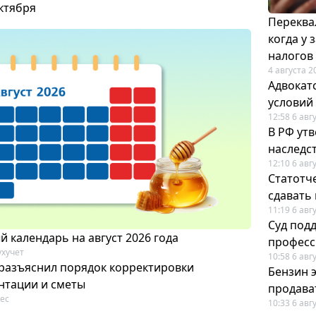
октября
Переква
когда у
налогов
4 августа 2
Адвокат
условий
12:58 6 авг
В РФ ут
наследс
12:10 6 авг
Статотч
сдавать
11:19 6 авг
Суд под
 календарь на август 2026 года
професс
ухучет
10:58 6 авг
разъяснил порядок корректировки
Бензин 
нтации и сметы
продават
ес
10:33 6 авг