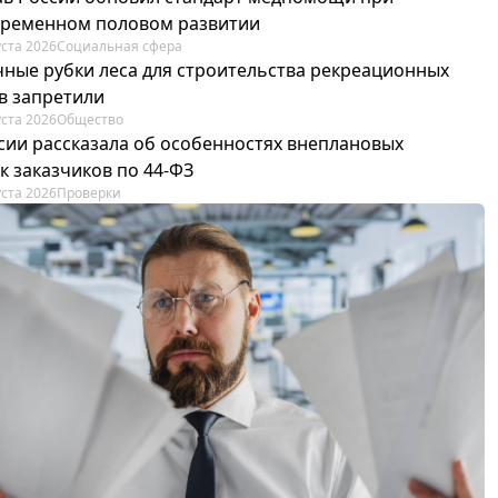
ременном половом развитии
уста 2026
Социальная сфера
ные рубки леса для строительства рекреационных
в запретили
уста 2026
Общество
сии рассказала об особенностях внеплановых
к заказчиков по 44-ФЗ
уста 2026
Проверки