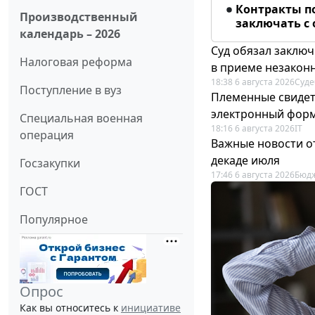
Контракты п
Производственный
заключать с
календарь – 2026
Суд обязал заключ
Налоговая реформа
в приеме незакон
18:38 6 августа 2026
Суде
Поступление в вуз
Племенные свидет
электронный фор
Специальная военная
18:16 6 августа 2026
IT
операция
Важные новости о
декаде июля
Госзакупки
17:46 6 августа 2026
Бюдж
ГОСТ
Популярное
Опрос
Как вы относитесь к
инициативе