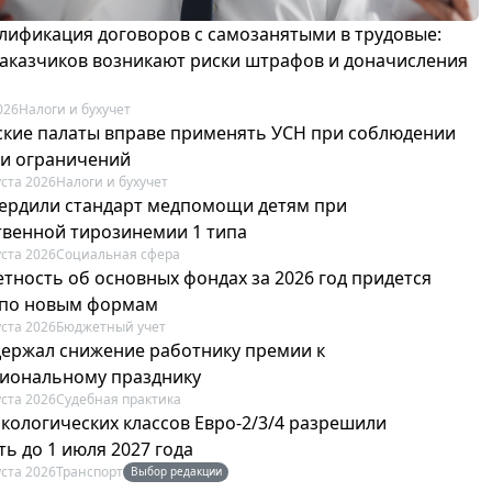
лификация договоров с самозанятыми в трудовые:
 заказчиков возникают риски штрафов и доначисления
026
Налоги и бухучет
ские палаты вправе применять УСН при соблюдении
 и ограничений
уста 2026
Налоги и бухучет
вердили стандарт медпомощи детям при
твенной тирозинемии 1 типа
уста 2026
Социальная сфера
етность об основных фондах за 2026 год придется
 по новым формам
уста 2026
Бюджетный учет
держал снижение работнику премии к
иональному празднику
уста 2026
Судебная практика
экологических классов Евро-2/3/4 разрешили
ь до 1 июля 2027 года
уста 2026
Транспорт
Выбор редакции