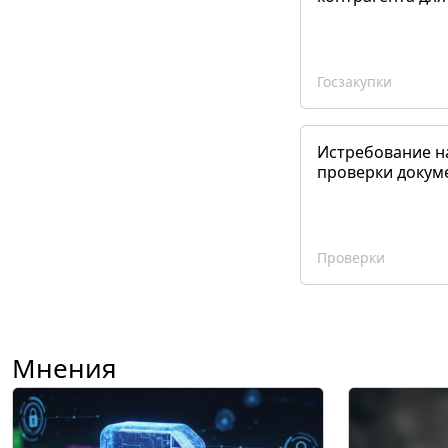
Госзакупки
Истребование н
проверки докум
Проверки
Мнения