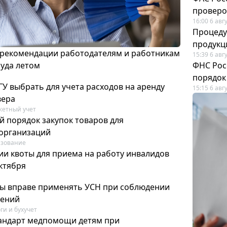
проверо
16:00 6 авг
Процеду
продукц
 рекомендации работодателям и работникам
15:39 6 авг
руда летом
ФНС Рос
порядок
У выбрать для учета расходов на аренду
15:15 6 авг
вера
етный учет
й порядок закупок товаров для
организаций
азование
ии квоты для приема на работу инвалидов
октября
ты вправе применять УСН при соблюдении
чений
ги и бухучет
тандарт медпомощи детям при