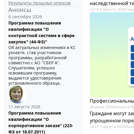
Результаты прошлых опросов
наследственной т
Анонсы
12:10 6 августа 2026
Соци
8 сентября 2026
Программа повышения
квалификации "О
контрактной системе в сфере
закупок" (44-ФЗ)"
Об актуальных изменениях в КС
узнаете, став участником
программы, разработанной
совместно с АО ''СБЕР А".
Слушателям, успешно
освоившим программу,
выдаются удостоверения
установленного образца.
Профессиональный
11 августа 2026
30 июля 2026
Налоги и б
Граждане могут за
Программа повышения
квалификации "О
упрощенном поря
корпоративном заказе" (223-
18:27 5 августа 2026
Нало
ФЗ от 18.07.2011)