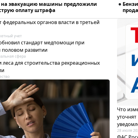
% на эвакуацию машины предложили
Бензи
ыструю оплату штрафа
прода
т федеральных органов власти в третьей
етный учет
обновил стандарт медпомощи при
 половом развитии
альная сфера
 леса для строительства рекреационных
ли
ество
Что изме
уточнят
уведомл
28 июля 20
ФАС Рос