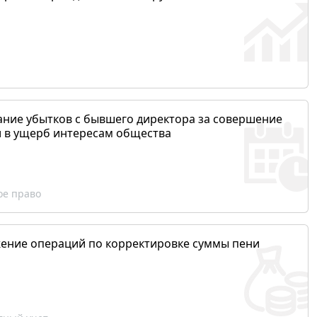
ание убытков с бывшего директора за совершение
и в ущерб интересам общества
ое право
ение операций по корректировке суммы пени