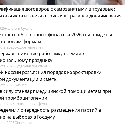
лификация договоров с самозанятыми в трудовые:
 заказчиков возникают риски штрафов и доначисления
026
Налоги и бухучет
етность об основных фондах за 2026 год придется
 по новым формам
уста 2026
Бюджетный учет
держал снижение работнику премии к
иональному празднику
уста 2026
Судебная практика
й России разъяснил порядок корректировки
ой документации и сметы
уста 2026
Бизнес
 в силу стандарт медицинской помощи детям при
й тромбоцитопении
уста 2026
Социальная сфера
ределили очередность размещения партий в
не на выборах в Госдуму
уста 2026
Общество