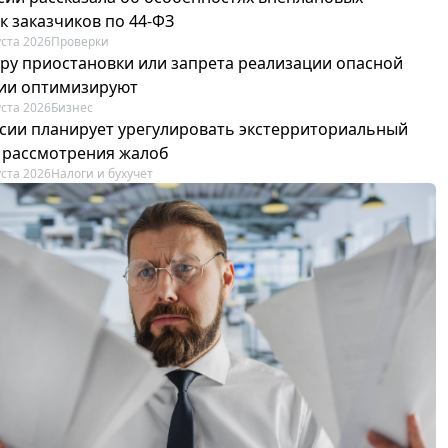
к заказчиков по 44-ФЗ
уста 2026
Проверки
ру приостановки или запрета реализации опасной
ии оптимизируют
уста 2026
Бизнес
сии планирует урегулировать экстерриториальный
 рассмотрения жалоб
уста 2026
Налоги и бухучет