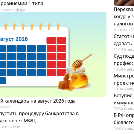
ирозинемии 1 типа
Переква
альная сфера
когда у
налогов
4 августа 2
Статотч
сдавать
11:19 6 авг
Суд под
професс
10:58 6 авг
Минстро
проектн
10:04 6 авг
Вступил
 календарь на август 2026 года
иммунно
ухучет
09:30 6 авг
пустить процедуру банкротства в
В РФ оп
дке через МФЦ
бюллете
ги и бухучет
18:35 5 авг