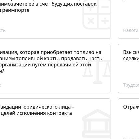
аимозачете ее в счет будущих поставок.
и реимпорте
сть
Налоги
изация, которая приобретает топливо на
Взыск
анием топливной карты, продавать часть
сделк
организации путем передачи ей этой
ы?
о
Трудов
квидации юридического лица –
Отраж
 целей исполнения контракта