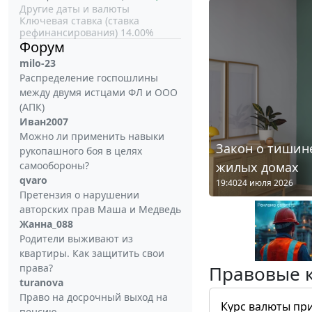
Другие даты и валюты
Ключевая ставка (ставка
рефинансирования) 14.00%
Форум
milo-23
Распределение госпошлины
между двумя истцами ФЛ и ООО
(АПК)
Иван2007
Можно ли применить навыки
Закон о тишине
рукопашного боя в целях
жилых домах
самообороны?
qvaro
19:40
24 июля 2026
Претензия о нарушении
авторских прав Маша и Медведь
Жанна_088
Родители выживают из
квартиры. Как защитить свои
права?
Правовые 
turanova
Право на досрочный выход на
Курс валюты пр
пенсию