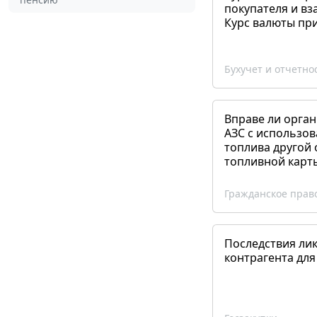
покупателя и вз
Курс валюты пр
Бухучет и отчетно
Вправе ли орган
АЗС с использов
топлива другой 
топливной карт
Гражданское прав
Последствия ли
контрагента для