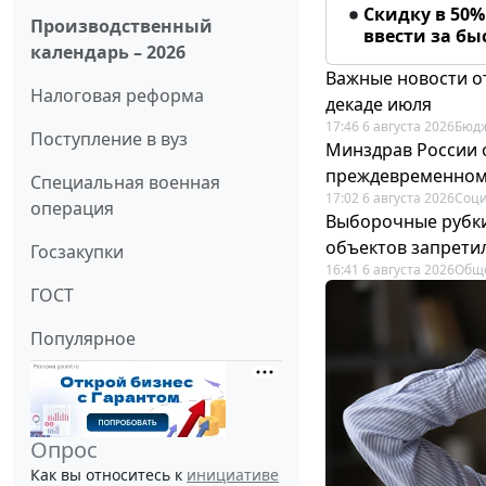
Скидку в 50
Производственный
ввести за б
календарь – 2026
Важные новости о
Налоговая реформа
декаде июля
17:46 6 августа 2026
Бюдж
Поступление в вуз
Минздрав России 
преждевременном
Специальная военная
17:02 6 августа 2026
Соци
операция
Выборочные рубки
объектов запрети
Госзакупки
16:41 6 августа 2026
Общ
ГОСТ
Популярное
Опрос
Как вы относитесь к
инициативе