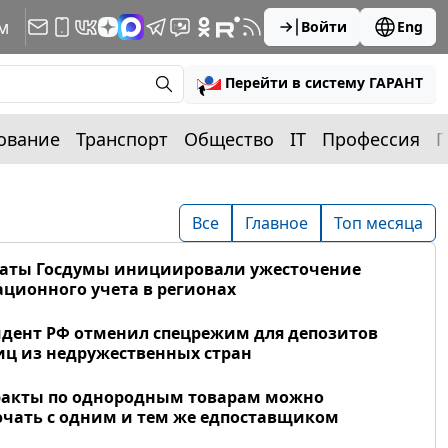
м
Войти
Eng
Перейти в систему ГАРАНТ
ование
Транспорт
Общество
IT
Профессия
П
Все
Главное
Топ месяца
таты Госдумы инициировали ужесточение
ционного учета в регионах
дент РФ отменил спецрежим для депозитов
ц из недружественных стран
ракты по однородным товарам можно
чать с одним и тем же едпоставщиком