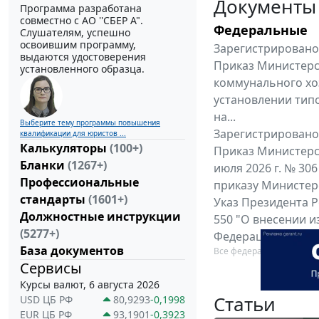
Документы
Программа разработана
совместно с АО ''СБЕР А".
Федеральные
Слушателям, успешно
освоившим программу,
Зарегистрировано 
выдаются удостоверения
Приказ Министерс
установленного образца.
коммунального хоз
установлении тип
на...
Выберите тему программы повышения
Зарегистрировано 
квалификации для юристов ...
Калькуляторы
(100+)
Приказ Министерс
Бланки
(1267+)
июля 2026 г. № 30
Профессиональные
приказу Министерс
стандарты
(1601+)
Указ Президента Р
Должностные инструкции
550 "О внесении и
(5277+)
Федерации от 5 мар
База документов
Все федеральные докум
Сервисы
Курсы валют, 6 августа 2026
Статьи
USD ЦБ РФ
80,9293
-0,1998
EUR ЦБ РФ
93,1901
-0,3923