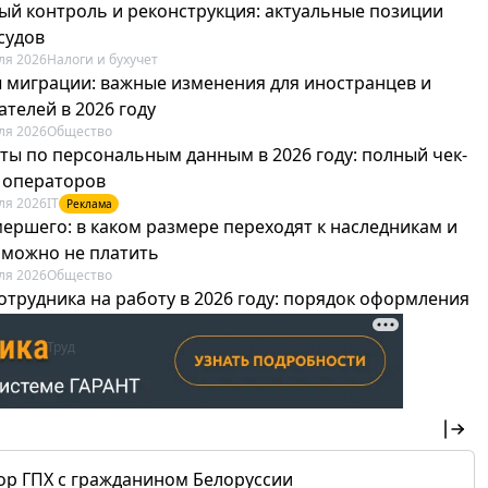
ый контроль и реконструкция: актуальные позиции
судов
ля 2026
Налоги и бухучет
 миграции: важные изменения для иностранцев и
телей в 2026 году
ля 2026
Общество
ты по персональным данным в 2026 году: полный чек-
я операторов
ля 2026
IT
Реклама
мершего: в каком размере переходят к наследникам и
х можно не платить
ля 2026
Общество
отрудника на работу в 2026 году: порядок оформления
овика и бухгалтера
ля 2026
Труд
Реклама
ор ГПХ с гражданином Белоруссии