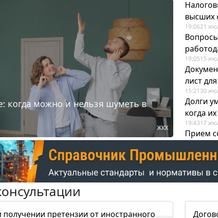
Налогов
высших 
19:06
21 ию
Вопросы
работода
19:05
15 ию
Докумен
лист дл
15:21
30 ию
Долги у
: когда можно и нельзя шуметь в
когда и
19:43
17 ию
ЖКХ
Прием с
для кадр
12:28
22 ию
консультации
и получении претензии от иностранного
Догов