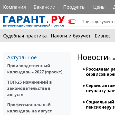
Компания
Вакансии
Продукты
Цены
Судебная практика
Налоги и бухучет
Бизнес
Новости
Актуальное
6 а
Производственный
Россиянам р
календарь – 2027 (проект)
сервисов ар
ТОП-25 изменений в
Сервис авто
законодательстве в
неуплату запу
августе
Социальный 
Профессиональный
пенсионеру з
календарь на август