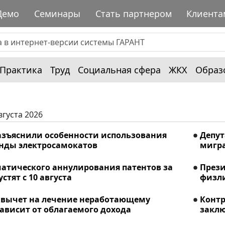
Демо
Семинары
Стать партнером
Клиента
Практика
Труд
Социальная сфера
ЖКХ
Образ
вгуста 2026
азъяснили особенности использования
Депу
енды электросамокатов
мигра
матического аннулирования патентов за
Прези
стят с 10 августа
физли
вычет на лечение неработающему
Конт
ависит от облагаемого дохода
заклю