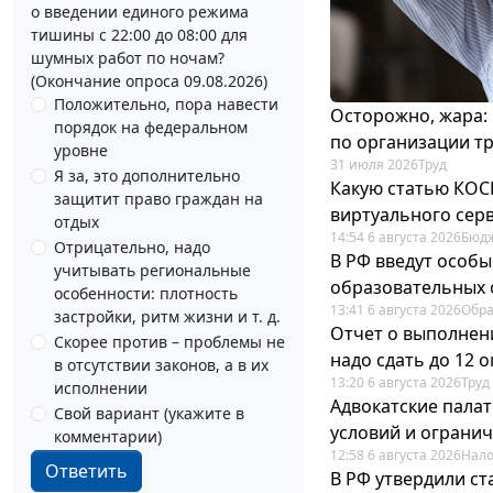
о введении единого режима
тишины с 22:00 до 08:00 для
шумных работ по ночам?
(Окончание опроса 09.08.2026)
Положительно, пора навести
Осторожно, жара:
порядок на федеральном
по организации т
уровне
31 июля 2026
Труд
Я за, это дополнительно
Какую статью КОСГ
защитит право граждан на
виртуального сер
отдых
14:54 6 августа 2026
Бюдж
Отрицательно, надо
В РФ введут особы
учитывать региональные
образовательных 
особенности: плотность
13:41 6 августа 2026
Обр
застройки, ритм жизни и т. д.
Отчет о выполнен
Скорее против – проблемы не
надо сдать до 12 
в отсутствии законов, а в их
13:20 6 августа 2026
Труд
исполнении
Адвокатские пала
Свой вариант (укажите в
условий и ограни
комментарии)
12:58 6 августа 2026
Нало
Ответить
В РФ утвердили с