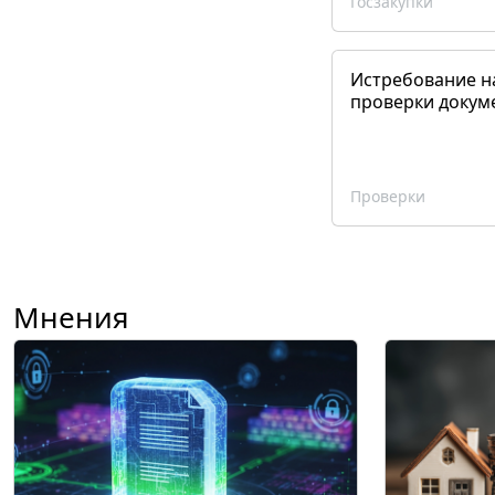
Госзакупки
Истребование н
проверки докум
Проверки
Мнения