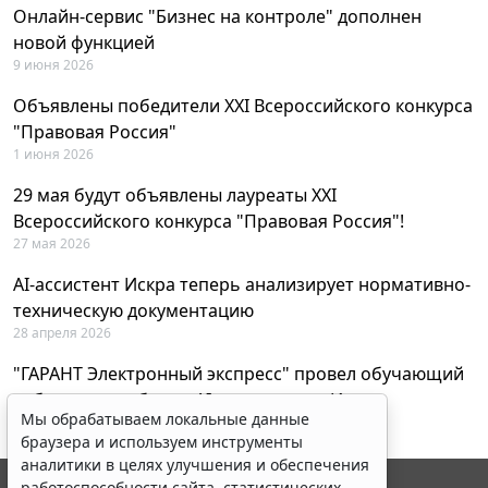
Онлайн-сервис "Бизнес на контроле" дополнен
новой функцией
9 июня 2026
Объявлены победители XXI Всероссийского конкурса
"Правовая Россия"
1 июня 2026
29 мая будут объявлены лауреаты XXI
Всероссийского конкурса "Правовая Россия"!
27 мая 2026
AI-ассистент Искра теперь анализирует нормативно-
техническую документацию
28 апреля 2026
"ГАРАНТ Электронный экспресс" провел обучающий
вебинар по работе с AI-ассистентом Искра
Мы обрабатываем локальные данные
23 апреля 2026
браузера и используем инструменты
аналитики в целях улучшения и обеспечения
работоспособности сайта, статистических