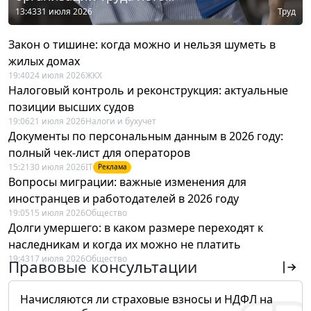
13:43
31 июля 2026
Труд
Закон о тишине: когда можно и нельзя шуметь в
жилых домах
19:40
24 июля 2026
ЖКХ
Налоговый контроль и реконструкция: актуальные
позиции высших судов
19:06
21 июля 2026
Налоги и бухучет
Документы по персональным данным в 2026 году:
полный чек-лист для операторов
15:21
30 июля 2026
IT
Реклама
Вопросы миграции: важные изменения для
иностранцев и работодателей в 2026 году
19:05
15 июля 2026
Общество
Долги умершего: в каком размере переходят к
наследникам и когда их можно не платить
19:43
17 июля 2026
Общество
Правовые консультации
Начисляются ли страховые взносы и НДФЛ на