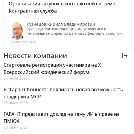
Организация закупок в контрактной системе.
Контрактная служба
Кузнецов Кирилл Владимирович
Руководитель консультационной практики и
генеральный директор Центра эффективных закупок
Tendery.ru, ведущий эксперт РАНХиГС при Президенте
10 августа 2026
РФ
Новости компании
Стартовала регистрация участников на X
Всероссийский юридический форум
30 июля 2026
В "Гарант Коннект" появилась новая возможность –
поддержка MCP
15 июля 2026
ГАРАНТ представит доклад на тему ИИ в праве на
ПМЮФ
23 июня 2026