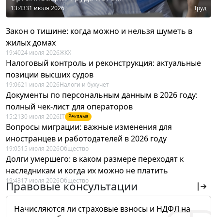
13:43
31 июля 2026
Труд
Закон о тишине: когда можно и нельзя шуметь в
жилых домах
19:40
24 июля 2026
ЖКХ
Налоговый контроль и реконструкция: актуальные
позиции высших судов
19:06
21 июля 2026
Налоги и бухучет
Документы по персональным данным в 2026 году:
полный чек-лист для операторов
15:21
30 июля 2026
IT
Реклама
Вопросы миграции: важные изменения для
иностранцев и работодателей в 2026 году
19:05
15 июля 2026
Общество
Долги умершего: в каком размере переходят к
наследникам и когда их можно не платить
19:43
17 июля 2026
Общество
Правовые консультации
Начисляются ли страховые взносы и НДФЛ на