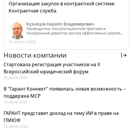
Организация закупок в контрактной системе.
Контрактная служба
Кузнецов Кирилл Владимирович
Руководитель консультационной практики и
генеральный директор Центра эффективных закупок
Tendery.ru, ведущий эксперт РАНХиГС при Президенте
10 августа 2026
РФ
Новости компании
Стартовала регистрация участников на X
Всероссийский юридический форум
30 июля 2026
В "Гарант Коннект" появилась новая возможность –
поддержка MCP
15 июля 2026
ГАРАНТ представит доклад на тему ИИ в праве на
ПМЮФ
23 июня 2026