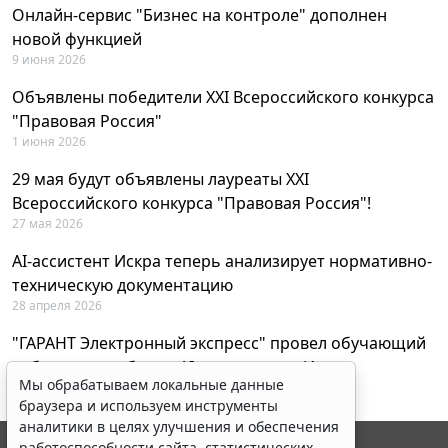
Онлайн-сервис "Бизнес на контроле" дополнен
новой функцией
9 июня 2026
Объявлены победители XXI Всероссийского конкурса
"Правовая Россия"
1 июня 2026
29 мая будут объявлены лауреаты XXI
Всероссийского конкурса "Правовая Россия"!
27 мая 2026
AI-ассистент Искра теперь анализирует нормативно-
техническую документацию
28 апреля 2026
"ГАРАНТ Электронный экспресс" провел обучающий
вебинар по работе с AI-ассистентом Искра
Мы обрабатываем локальные данные
23 апреля 2026
браузера и используем инструменты
аналитики в целях улучшения и обеспечения
работоспособности сайта, статистических