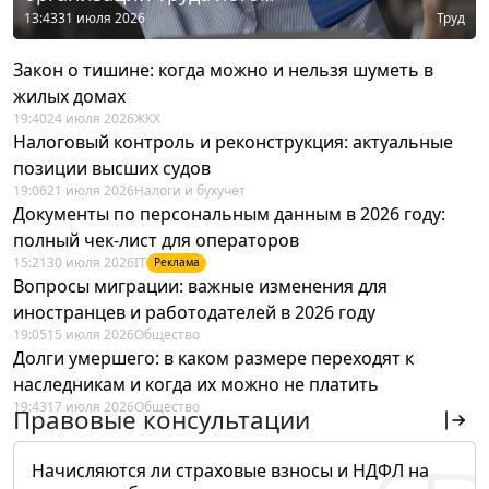
13:43
31 июля 2026
Труд
Закон о тишине: когда можно и нельзя шуметь в
жилых домах
19:40
24 июля 2026
ЖКХ
Налоговый контроль и реконструкция: актуальные
позиции высших судов
19:06
21 июля 2026
Налоги и бухучет
Документы по персональным данным в 2026 году:
полный чек-лист для операторов
15:21
30 июля 2026
IT
Реклама
Вопросы миграции: важные изменения для
иностранцев и работодателей в 2026 году
19:05
15 июля 2026
Общество
Долги умершего: в каком размере переходят к
наследникам и когда их можно не платить
19:43
17 июля 2026
Общество
Правовые консультации
Начисляются ли страховые взносы и НДФЛ на