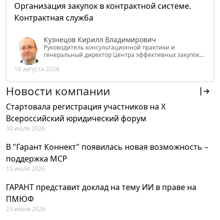
Организация закупок в контрактной системе.
Контрактная служба
Кузнецов Кирилл Владимирович
Руководитель консультационной практики и
генеральный директор Центра эффективных закупок
Tendery.ru, ведущий эксперт РАНХиГС при Президенте
10 августа 2026
РФ
Новости компании
Стартовала регистрация участников на X
Всероссийский юридический форум
30 июля 2026
В "Гарант Коннект" появилась новая возможность –
поддержка MCP
15 июля 2026
ГАРАНТ представит доклад на тему ИИ в праве на
ПМЮФ
23 июня 2026