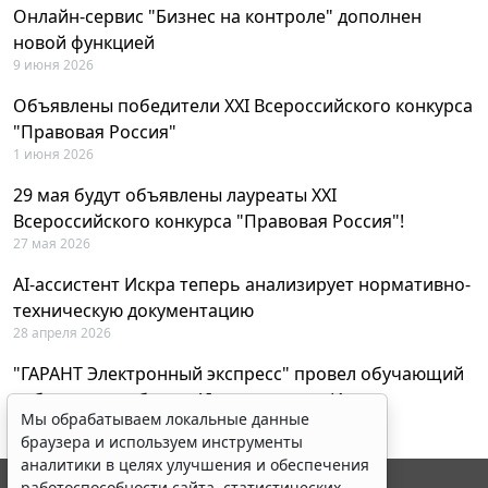
Онлайн-сервис "Бизнес на контроле" дополнен
новой функцией
9 июня 2026
Объявлены победители XXI Всероссийского конкурса
"Правовая Россия"
1 июня 2026
29 мая будут объявлены лауреаты XXI
Всероссийского конкурса "Правовая Россия"!
27 мая 2026
AI-ассистент Искра теперь анализирует нормативно-
техническую документацию
28 апреля 2026
"ГАРАНТ Электронный экспресс" провел обучающий
вебинар по работе с AI-ассистентом Искра
Мы обрабатываем локальные данные
23 апреля 2026
браузера и используем инструменты
аналитики в целях улучшения и обеспечения
работоспособности сайта, статистических