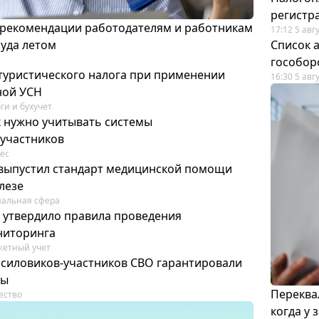
регистр
 рекомендации работодателям и работникам
17:12 5 авг
руда летом
Список а
гособор
 туристического налога при применении
16:30 5 авг
ной УСН
ги и бухучет
к нужно учитывать системы
участников
ес
выпустил стандарт медицинской помощи
лезе
альная сфера
 утвердило правила проведения
ниторинга
етный учет
силовиков-участников СВО гарантировали
ты
Переква
ество
когда у