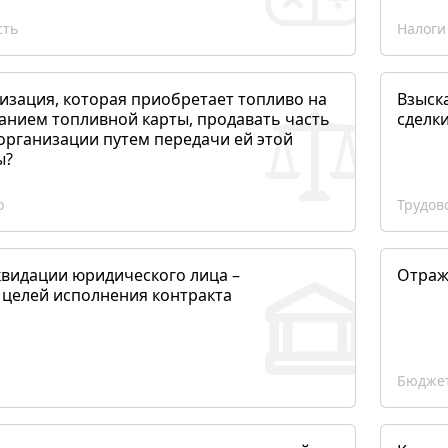
сть
Налоги
изация, которая приобретает топливо на
Взыск
анием топливной карты, продавать часть
сделк
организации путем передачи ей этой
ы?
о
Трудов
квидации юридического лица –
Отраж
 целей исполнения контракта
Бюджет