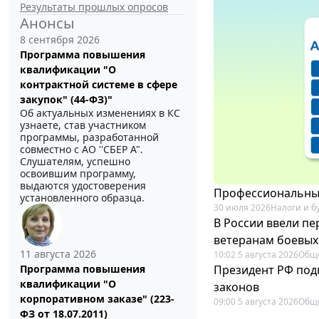
Результаты прошлых опросов
Анонсы
8 сентября 2026
Программа повышения
квалификации "О
контрактной системе в сфере
закупок" (44-ФЗ)"
Об актуальных изменениях в КС
узнаете, став участником
программы, разработанной
совместно с АО ''СБЕР А".
Слушателям, успешно
освоившим программу,
выдаются удостоверения
Профессиональный
установленного образца.
30 июля 2026
Налоги и б
В России ввели п
ветеранам боевых
11 августа 2026
10:02 5 августа 2026
Общ
Президент РФ под
Программа повышения
квалификации "О
законов
корпоративном заказе" (223-
09:00 5 августа 2026
Общ
ФЗ от 18.07.2011)