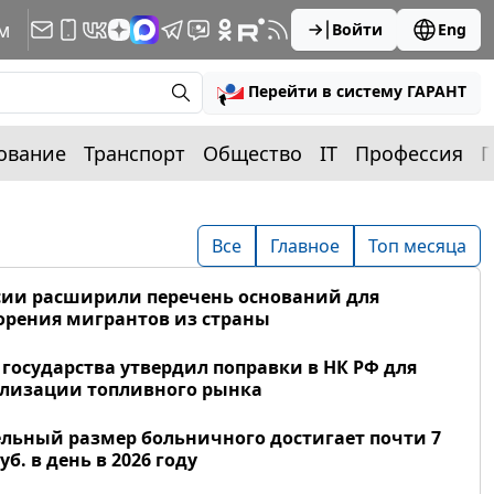
м
Войти
Eng
Перейти в систему ГАРАНТ
ование
Транспорт
Общество
IT
Профессия
П
Все
Главное
Топ месяца
сии расширили перечень оснований для
рения мигрантов из страны
 государства утвердил поправки в НК РФ для
лизации топливного рынка
льный размер больничного достигает почти 7
уб. в день в 2026 году