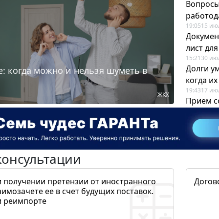
Вопросы
работода
19:05
15 ию
Докумен
лист дл
15:21
30 ию
Долги у
: когда можно и нельзя шуметь в
когда и
19:43
17 ию
ЖКХ
Прием с
для кадр
12:28
22 ию
консультации
и получении претензии от иностранного
Догов
аимозачете ее в счет будущих поставок.
и реимпорте