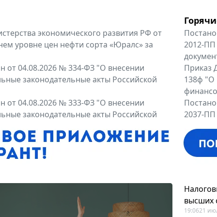
Горячи
терства экономического развития РФ от
Постано
днем уровне цен нефти сорта «Юралс» за
2012-ПП
докумен
 от 04.08.2026 № 334-ФЗ "О внесении
Приказ Д
льные законодательные акты Российской
138ф "О
финансов
 от 04.08.2026 № 333-ФЗ "О внесении
Постано
льные законодательные акты Российской
2037-ПП
Правител
енты
Все регио
Налогов
высших 
19:06
21 ию