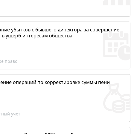
ание убытков с бывшего директора за совершение
и в ущерб интересам общества
ое право
ение операций по корректировке суммы пени
ный учет