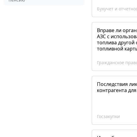
Бухучет и отчетно
Вправе ли орган
АЗС с использов
топлива другой 
топливной карт
Гражданское прав
Последствия ли
контрагента для
Госзакупки