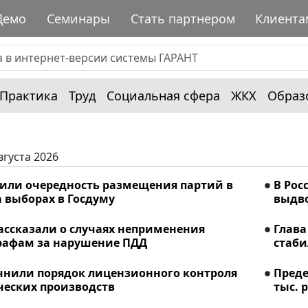
Демо
Семинары
Стать партнером
Клиента
Практика
Труд
Социальная сфера
ЖКХ
Образ
вгуста 2026
лили очередность размещения партий в
В Рос
 выборах в Госдуму
выдво
ассказали о случаях неприменения
Глава
рафам за нарушение ПДД
стаби
очнили порядок лицензионного контроля
Преде
еских производств
тыс. р