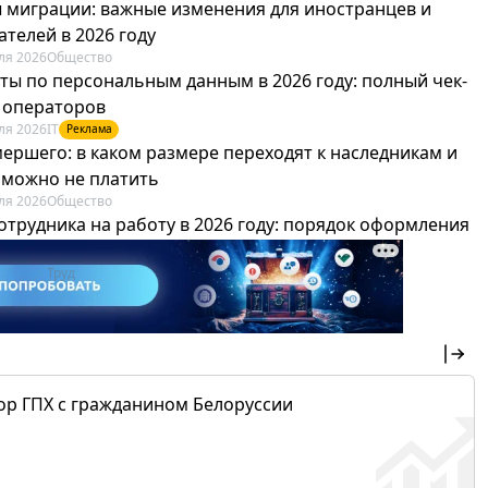
 миграции: важные изменения для иностранцев и
телей в 2026 году
ля 2026
Общество
ты по персональным данным в 2026 году: полный чек-
я операторов
ля 2026
IT
Реклама
мершего: в каком размере переходят к наследникам и
х можно не платить
ля 2026
Общество
отрудника на работу в 2026 году: порядок оформления
овика и бухгалтера
ля 2026
Труд
Реклама
ор ГПХ с гражданином Белоруссии