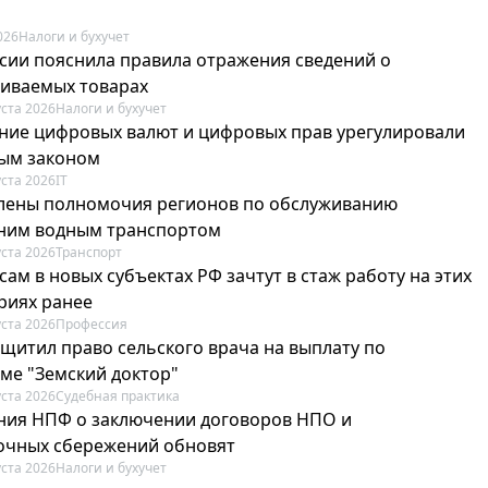
026
Налоги и бухучет
сии пояснила правила отражения сведений о
иваемых товарах
уста 2026
Налоги и бухучет
ие цифровых валют и цифровых прав урегулировали
ым законом
уста 2026
IT
лены полномочия регионов по обслуживанию
ним водным транспортом
уста 2026
Транспорт
ам в новых субъектах РФ зачтут в стаж работу на этих
риях ранее
уста 2026
Профессия
ащитил право сельского врача на выплату по
ме "Земский доктор"
уста 2026
Судебная практика
ия НПФ о заключении договоров НПО и
очных сбережений обновят
уста 2026
Налоги и бухучет