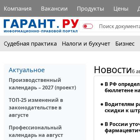
Компания
Вакансии
Продукты
Цены
Судебная практика
Налоги и бухучет
Бизнес
Новости
Актуальное
6 а
Производственный
В РФ опреде
календарь – 2027 (проект)
бюллетене на
ТОП-25 изменений в
Водителям р
законодательстве в
скидки к шт
августе
В России ут
Профессиональный
фармацевтич
календарь на август