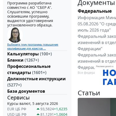
Документы
Программа разработана
совместно с АО ''СБЕР А".
Федеральные
Слушателям, успешно
освоившим программу,
Информация Минис
выдаются удостоверения
05.08.2026 "О сре
установленного образца.
июль 2026 года"
Федеральный закон
изменений в отде
Выберите тему программы повышения
Федерации"
квалификации для юристов ...
Калькуляторы
(100+)
Федеральный закон
Бланки
(1267+)
изменений в отде
Профессиональные
Федерации"
стандарты
(1601+)
Все федеральные докум
Должностные инструкции
(5277+)
Статьи
База документов
Сервисы
Курсы валют, 5 августа 2026
EUR ЦБ РФ
93,5824
+1,6235
USD ЦБ РФ
81,1291
+1,0604