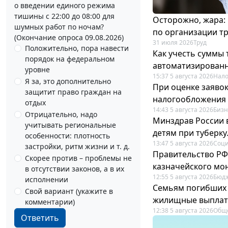
о введении единого режима
тишины с 22:00 до 08:00 для
Осторожно, жара:
шумных работ по ночам?
по организации т
(Окончание опроса 09.08.2026)
31 июля 2026
Труд
Положительно, пора навести
Как учесть суммы
порядок на федеральном
автоматизирован
уровне
15:37 5 августа 2026
Нало
Я за, это дополнительно
При оценке заяво
защитит право граждан на
налогообложения 
отдых
14:43 5 августа 2026
Бизн
Отрицательно, надо
Минздрав России 
учитывать региональные
детям при туберку
особенности: плотность
13:47 5 августа 2026
Соци
застройки, ритм жизни и т. д.
Правительство РФ
Скорее против – проблемы не
казначейского мо
в отсутствии законов, а в их
12:55 5 августа 2026
Бюдж
исполнении
Семьям погибших 
Свой вариант (укажите в
жилищные выпла
комментарии)
12:38 5 августа 2026
Общ
Ответить