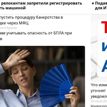
релокантам запретили регистрировать
Подав
ять машиной
для И
пустить процедуру банкротства в
дке через МФЦ
ги и бухучет
аве учитывать опасность от БПЛА при
в
Что изме
уточнят
уведомл
28 июля 20
Налогоп