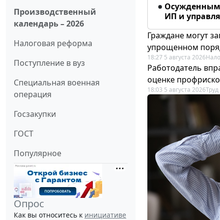
Осужденным 
Производственный
ИП и управл
календарь – 2026
Граждане могут за
Налоговая реформа
упрощенном поря
18:27 5 августа 2026
Нало
Поступление в вуз
Работодатель впр
оценке профриско
Специальная военная
18:03 5 августа 2026
Труд
операция
Госзакупки
ГОСТ
Популярное
Опрос
Как вы относитесь к
инициативе