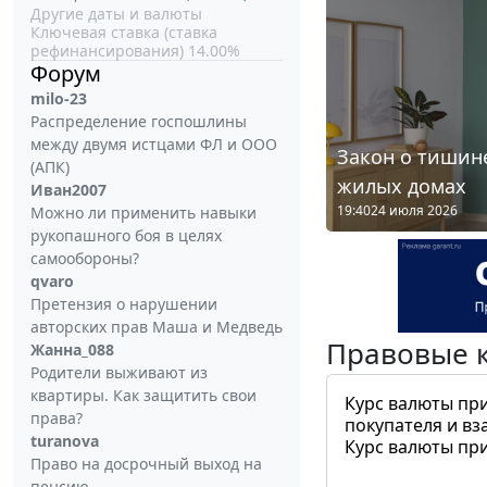
Другие даты и валюты
Ключевая ставка (ставка
рефинансирования) 14.00%
Форум
milo-23
Распределение госпошлины
между двумя истцами ФЛ и ООО
Закон о тишине
(АПК)
жилых домах
Иван2007
19:40
24 июля 2026
Можно ли применить навыки
рукопашного боя в целях
самообороны?
qvaro
Претензия о нарушении
авторских прав Маша и Медведь
Правовые 
Жанна_088
Родители выживают из
квартиры. Как защитить свои
Курс валюты пр
права?
покупателя и вз
turanova
Курс валюты пр
Право на досрочный выход на
пенсию