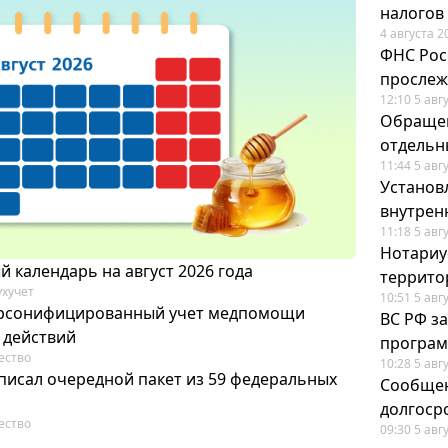
налогов
4 августа 2
ФНС Рос
прослеж
12:10 5 авг
Обращен
отдельн
11:44 5 авг
Установ
внутрен
11:18 5 авг
Нотариус
 календарь на август 2026 года
террито
ухучет
10:51 5 авг
ерсонифицированный учет медпомощи
ВС РФ з
 действий
програм
ество
10:28 5 авг
писал очередной пакет из 59 федеральных
Сообщен
долгоср
ество
09:30 5 авг