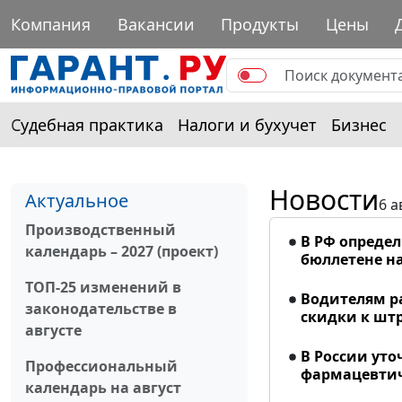
Компания
Вакансии
Продукты
Цены
Судебная практика
Налоги и бухучет
Бизнес
Новости
Актуальное
6 а
Производственный
В РФ опреде
календарь – 2027 (проект)
бюллетене на
ТОП-25 изменений в
Водителям р
законодательстве в
скидки к шт
августе
В России ут
Профессиональный
фармацевтич
календарь на август