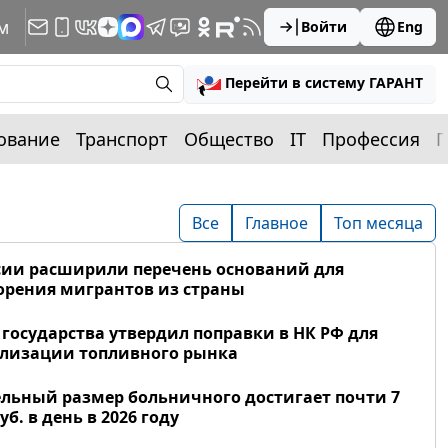
м
Войти
Eng
Перейти в систему ГАРАНТ
ование
Транспорт
Общество
IT
Профессия
П
Все
Главное
Топ месяца
сии расширили перечень оснований для
рения мигрантов из страны
 государства утвердил поправки в НК РФ для
лизации топливного рынка
льный размер больничного достигает почти 7
уб. в день в 2026 году