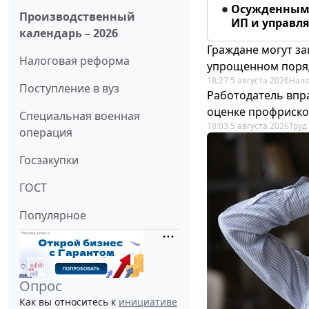
Осужденным 
Производственный
ИП и управл
календарь – 2026
Граждане могут за
Налоговая реформа
упрощенном поря
18:27 5 августа 2026
Нало
Поступление в вуз
Работодатель впр
оценке профриско
Специальная военная
18:03 5 августа 2026
Труд
операция
Госзакупки
ГОСТ
Популярное
Опрос
Как вы относитесь к
инициативе