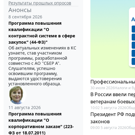
Результаты прошлых опросов
Анонсы
8 сентября 2026
Программа повышения
квалификации "О
контрактной системе в сфере
закупок" (44-ФЗ)"
Об актуальных изменениях в КС
узнаете, став участником
программы, разработанной
совместно с АО ''СБЕР А".
Слушателям, успешно
освоившим программу,
выдаются удостоверения
Профессиональный
установленного образца.
30 июля 2026
Налоги и б
В России ввели п
ветеранам боевых
11 августа 2026
10:02 5 августа 2026
Общ
Президент РФ под
Программа повышения
квалификации "О
законов
корпоративном заказе" (223-
09:00 5 августа 2026
Общ
ФЗ от 18.07.2011)