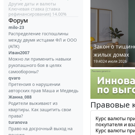
Другие даты и валюты
Ключевая ставка (ставка
рефинансирования) 14.00%
Форум
milo-23
Распределение госпошлины
между двумя истцами ФЛ и ООО
Закон о тишине
(АПК)
Иван2007
жилых домах
Можно ли применить навыки
19:40
24 июля 2026
рукопашного боя в целях
самообороны?
qvaro
Претензия о нарушении
авторских прав Маша и Медведь
Жанна_088
Правовые 
Родители выживают из
квартиры. Как защитить свои
права?
Курс валюты пр
turanova
покупателя и вз
Право на досрочный выход на
Курс валюты пр
пенсию