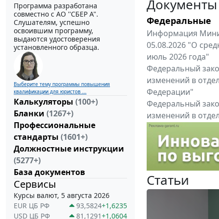
Документы
Программа разработана
совместно с АО ''СБЕР А".
Федеральные
Слушателям, успешно
освоившим программу,
Информация Минис
выдаются удостоверения
05.08.2026 "О сре
установленного образца.
июль 2026 года"
Федеральный закон
изменений в отде
Выберите тему программы повышения
Федерации"
квалификации для юристов ...
Калькуляторы
(100+)
Федеральный закон
Бланки
(1267+)
изменений в отде
Профессиональные
Федерации"
стандарты
(1601+)
Все федеральные докум
Должностные инструкции
(5277+)
База документов
Статьи
Сервисы
Курсы валют, 5 августа 2026
EUR ЦБ РФ
93,5824
+1,6235
USD ЦБ РФ
81,1291
+1,0604