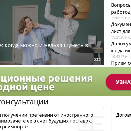
Вопросы
работода
19:05
15 ию
Докумен
лист дл
15:21
30 ию
Долги у
: когда можно и нельзя шуметь в
когда и
19:43
17 ию
ЖКХ
Прием с
для кадр
12:28
22 ию
консультации
и получении претензии от иностранного
Догов
аимозачете ее в счет будущих поставок.
и реимпорте