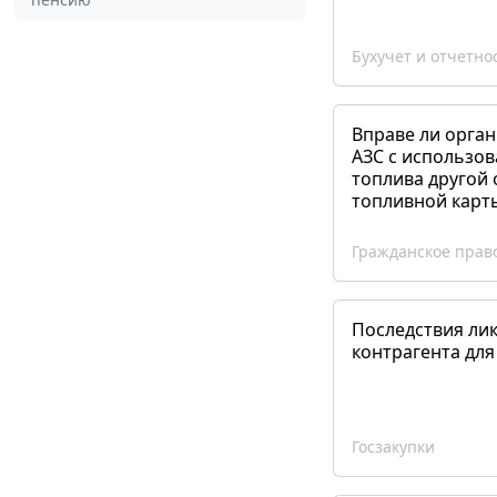
Бухучет и отчетно
Вправе ли орган
АЗС с использов
топлива другой 
топливной карт
Гражданское прав
Последствия ли
контрагента для
Госзакупки