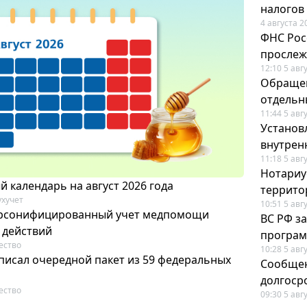
налогов
4 августа 2
ФНС Рос
прослеж
12:10 5 авг
Обращен
отдельн
11:44 5 авг
Установ
внутрен
11:18 5 авг
Нотариус
 календарь на август 2026 года
террито
ухучет
10:51 5 авг
ерсонифицированный учет медпомощи
ВС РФ з
 действий
програм
ество
10:28 5 авг
писал очередной пакет из 59 федеральных
Сообщен
долгоср
ество
09:30 5 авг