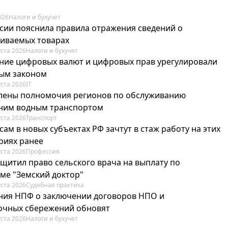
026
Налоги и бухучет
сии пояснила правила отражения сведений о
иваемых товарах
уста 2026
Налоги и бухучет
ие цифровых валют и цифровых прав урегулировали
ым законом
уста 2026
IT
лены полномочия регионов по обслуживанию
ним водным транспортом
уста 2026
Транспорт
ам в новых субъектах РФ зачтут в стаж работу на этих
риях ранее
уста 2026
Профессия
ащитил право сельского врача на выплату по
ме "Земский доктор"
уста 2026
Судебная практика
ия НПФ о заключении договоров НПО и
очных сбережений обновят
уста 2026
Налоги и бухучет