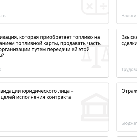
сть
Налоги
изация, которая приобретает топливо на
Взыск
анием топливной карты, продавать часть
сделк
организации путем передачи ей этой
ы?
о
Трудов
квидации юридического лица –
Отраж
 целей исполнения контракта
Бюджет