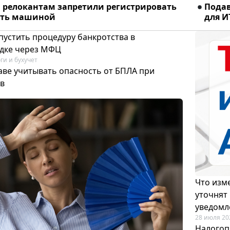
релокантам запретили регистрировать
Подав
ять машиной
для И
пустить процедуру банкротства в
дке через МФЦ
ги и бухучет
аве учитывать опасность от БПЛА при
в
Что изме
уточнят
уведомл
28 июля 20
Налогоп