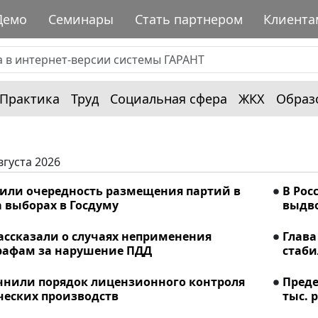
Демо
Семинары
Стать партнером
Клиента
Практика
Труд
Социальная сфера
ЖКХ
Образ
вгуста 2026
лили очередность размещения партий в
В Рос
 выборах в Госдуму
выдво
ассказали о случаях неприменения
Глава
рафам за нарушение ПДД
стаби
очнили порядок лицензионного контроля
Преде
еских производств
тыс. р