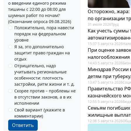
о введении единого режима
тишины с 22:00 до 08:00 для
Осторожно, жара:
шумных работ по ночам?
по организации т
(Окончание опроса 09.08.2026)
31 июля 2026
Труд
Положительно, пора навести
Как учесть суммы
порядок на федеральном
автоматизирован
уровне
15:37 5 августа 2026
Нало
Я за, это дополнительно
При оценке заяво
защитит право граждан на
налогообложения 
отдых
14:43 5 августа 2026
Бизн
Отрицательно, надо
Минздрав России 
учитывать региональные
детям при туберку
особенности: плотность
13:47 5 августа 2026
Соци
застройки, ритм жизни и т. д.
Правительство РФ
Скорее против – проблемы не
казначейского мо
в отсутствии законов, а в их
12:55 5 августа 2026
Бюдж
исполнении
Семьям погибших 
Свой вариант (укажите в
жилищные выпла
комментарии)
12:38 5 августа 2026
Общ
Ответить