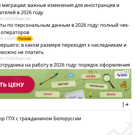
 миграции: важные изменения для иностранцев и
телей в 2026 году
ля 2026
Общество
ты по персональным данным в 2026 году: полный чек-
я операторов
ля 2026
IT
Реклама
мершего: в каком размере переходят к наследникам и
х можно не платить
ля 2026
Общество
отрудника на работу в 2026 году: порядок оформления
овика и бухгалтера
ля 2026
Труд
Реклама
ор ГПХ с гражданином Белоруссии