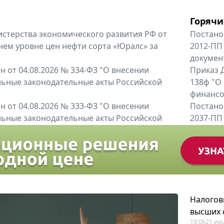
Горячи
терства экономического развития РФ от
Постано
днем уровне цен нефти сорта «Юралс» за
2012-ПП
докумен
 от 04.08.2026 № 334-ФЗ "О внесении
Приказ Д
льные законодательные акты Российской
138ф "О
финансов
 от 04.08.2026 № 333-ФЗ "О внесении
Постано
льные законодательные акты Российской
2037-ПП
Правител
енты
Все регио
Налогов
высших 
19:06
21 ию