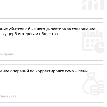
ание убытков с бывшего директора за совершение
и в ущерб интересам общества
ое право
ение операций по корректировке суммы пени
ный учет