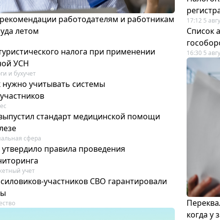
регистр
 рекомендации работодателям и работникам
17:12 5 авг
руда летом
Список а
гособор
 туристического налога при применении
16:30 5 авг
ной УСН
ги и бухучет
к нужно учитывать системы
участников
ес
выпустил стандарт медицинской помощи
лезе
альная сфера
 утвердило правила проведения
ниторинга
етный учет
силовиков-участников СВО гарантировали
ты
Переква
ество
когда у