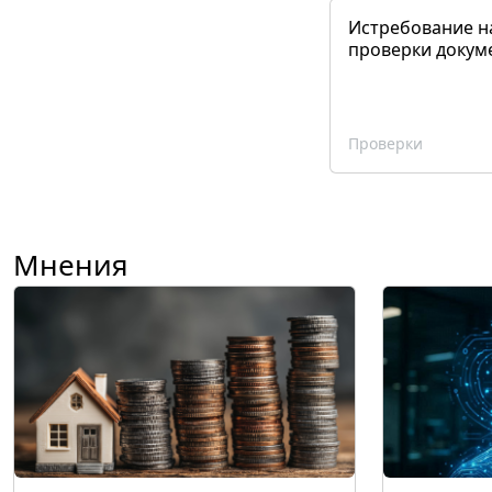
Истребование н
проверки докум
Проверки
Мнения