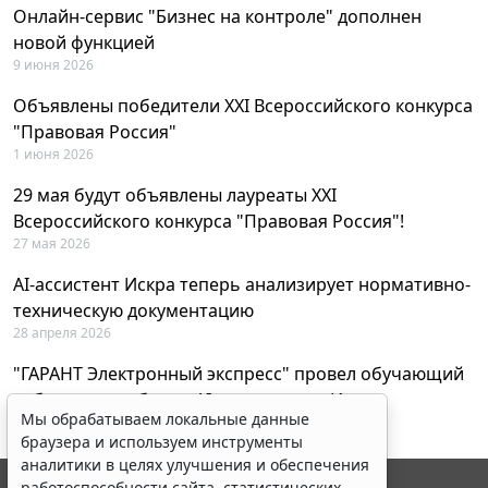
Онлайн-сервис "Бизнес на контроле" дополнен
новой функцией
9 июня 2026
Объявлены победители XXI Всероссийского конкурса
"Правовая Россия"
1 июня 2026
29 мая будут объявлены лауреаты XXI
Всероссийского конкурса "Правовая Россия"!
27 мая 2026
AI-ассистент Искра теперь анализирует нормативно-
техническую документацию
28 апреля 2026
"ГАРАНТ Электронный экспресс" провел обучающий
вебинар по работе с AI-ассистентом Искра
Мы обрабатываем локальные данные
23 апреля 2026
браузера и используем инструменты
аналитики в целях улучшения и обеспечения
работоспособности сайта, статистических