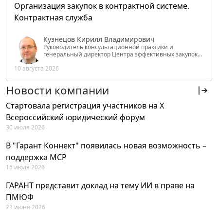
Организация закупок в контрактной системе.
Контрактная служба
Кузнецов Кирилл Владимирович
Руководитель консультационной практики и
генеральный директор Центра эффективных закупок
Tendery.ru, ведущий эксперт РАНХиГС при Президенте
10 августа 2026
РФ
Новости компании
Стартовала регистрация участников на X
Всероссийский юридический форум
30 июля 2026
В "Гарант Коннект" появилась новая возможность –
поддержка MCP
15 июля 2026
ГАРАНТ представит доклад на тему ИИ в праве на
ПМЮФ
23 июня 2026