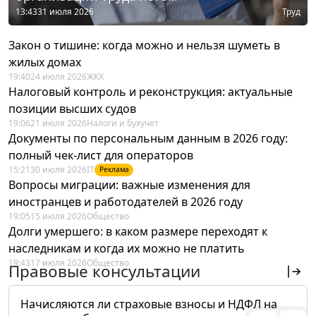
13:43
31 июля 2026
Труд
Закон о тишине: когда можно и нельзя шуметь в
жилых домах
19:40
24 июля 2026
ЖКХ
Налоговый контроль и реконструкция: актуальные
позиции высших судов
19:06
21 июля 2026
Налоги и бухучет
Документы по персональным данным в 2026 году:
полный чек-лист для операторов
15:21
30 июля 2026
IT
Реклама
Вопросы миграции: важные изменения для
иностранцев и работодателей в 2026 году
19:05
15 июля 2026
Общество
Долги умершего: в каком размере переходят к
наследникам и когда их можно не платить
19:43
17 июля 2026
Общество
Правовые консультации
Начисляются ли страховые взносы и НДФЛ на