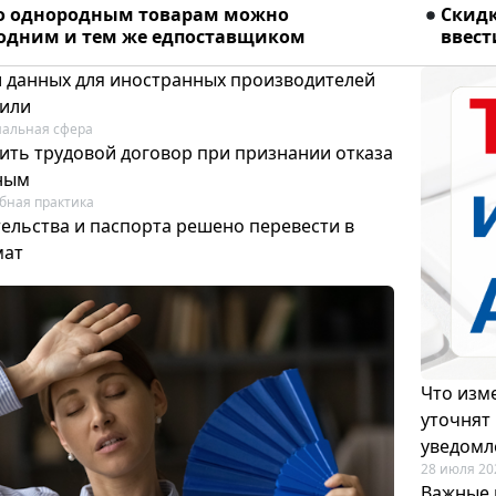
о однородным товарам можно
Скидк
 одним и тем же едпоставщиком
ввест
и данных для иностранных производителей
лили
альная сфера
ить трудовой договор при признании отказа
ным
бная практика
ельства и паспорта решено перевести в
мат
Что изме
уточнят
уведомл
28 июля 20
Важные 