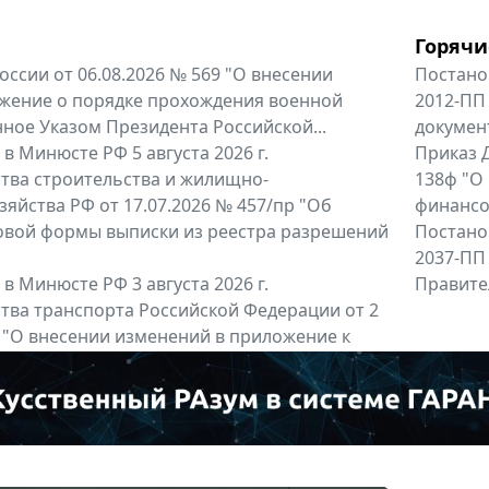
Горячи
оссии от 06.08.2026 № 569 "О внесении
Постано
жение о порядке прохождения военной
2012-ПП
ное Указом Президента Российской...
докумен
в Минюсте РФ 5 августа 2026 г.
Приказ Д
тва строительства и жилищно-
138ф "О
яйства РФ от 17.07.2026 № 457/пр "Об
финансов
овой формы выписки из реестра разрешений
Постано
2037-ПП
в Минюсте РФ 3 августа 2026 г.
Правител
тва транспорта Российской Федерации от 2
6 "О внесении изменений в приложение к
тва транспорта Российской...
енты
Все регио