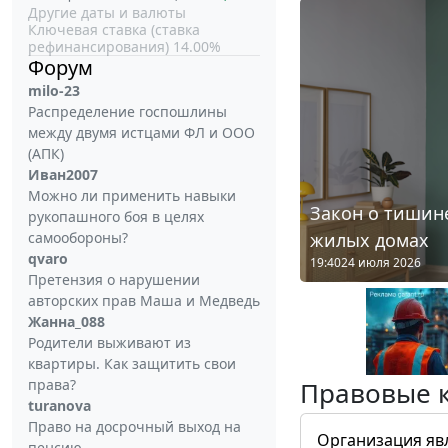
Другие даты и валюты
Ключевая ставка (ставка
рефинансирования) 14.00%
Форум
milo-23
Распределение госпошлины
между двумя истцами ФЛ и ООО
(АПК)
Иван2007
Можно ли применить навыки
Закон о тишине
рукопашного боя в целях
жилых домах
самообороны?
qvaro
19:40
24 июля 2026
Претензия о нарушении
авторских прав Маша и Медведь
Жанна_088
Родители выживают из
квартиры. Как защитить свои
права?
Правовые 
turanova
Право на досрочный выход на
Организация яв
пенсию