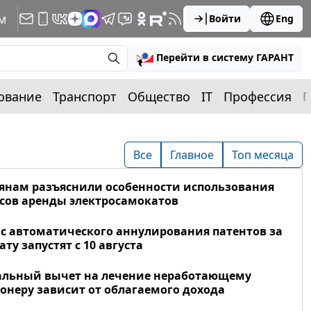
м
Войти
Eng
Перейти в систему ГАРАНТ
ование
Транспорт
Общество
IT
Профессия
П
Все
Главное
Топ месяца
янам разъяснили особенности использования
сов аренды электросамокатов
с автоматического аннулирования патентов за
ату запустят с 10 августа
альный вычет на лечение неработающему
онеру зависит от облагаемого дохода