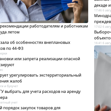
декаде 
17:46 6 авг
Минздра
преждев
 рекомендации работодателям и работникам
17:02 6 авг
руда летом
Выбороч
объекто
азала об особенностях внеплановых
16:41 6 авг
ов по 44-ФЗ
ерки
ановки или запрета реализации опасной
изируют
ес
рует урегулировать экстерриториальный
ения жалоб
ги и бухучет
У выбрать для учета расходов на аренду
вера
етный учет
й порядок закупок товаров для