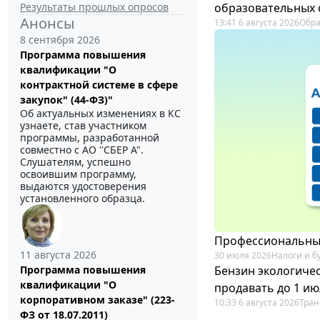
Результаты прошлых опросов
образовательных 
Анонсы
13:41 6 августа 2026
Обр
8 сентября 2026
Программа повышения
квалификации "О
контрактной системе в сфере
закупок" (44-ФЗ)"
Об актуальных изменениях в КС
узнаете, став участником
программы, разработанной
совместно с АО ''СБЕР А".
Слушателям, успешно
освоившим программу,
выдаются удостоверения
установленного образца.
Профессиональный
11 августа 2026
30 июля 2026
Налоги и б
Бензин экологичес
Программа повышения
квалификации "О
продавать до 1 ию
корпоративном заказе" (223-
10:33 6 августа 2026
Тран
ФЗ от 18.07.2011)