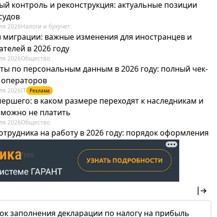
ый контроль и реконструкция: актуальные позиции
судов
ля 2026
Налоги и бухучет
 миграции: важные изменения для иностранцев и
телей в 2026 году
ля 2026
Общество
ты по персональным данным в 2026 году: полный чек-
я операторов
ля 2026
IT
Реклама
мершего: в каком размере переходят к наследникам и
х можно не платить
ля 2026
Общество
отрудника на работу в 2026 году: порядок оформления
овика и бухгалтера
ля 2026
Труд
Реклама
ок заполнения декларации по налогу на прибыль