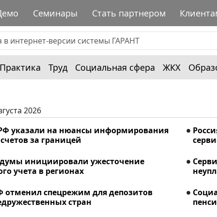
Демо
Семинары
Стать партнером
Клиента
Практика
Труд
Социальная сфера
ЖКХ
Образ
вгуста 2026
РФ указали на нюансы информирования
Росси
счетов за границей
серви
сдумы инициировали ужесточение
Серви
го учета в регионах
неупл
Ф отменил спецрежим для депозитов
Соци
едружественных стран
пенси