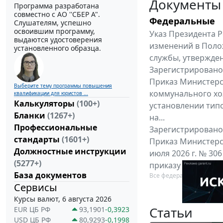
Документы
Программа разработана
совместно с АО ''СБЕР А".
Федеральные
Слушателям, успешно
освоившим программу,
Указ Президента Р
выдаются удостоверения
изменений в Поло
установленного образца.
службы, утвержден
Зарегистрировано 
Приказ Министерс
Выберите тему программы повышения
коммунального хоз
квалификации для юристов ...
Калькуляторы
(100+)
установлении тип
Бланки
(1267+)
на...
Профессиональные
Зарегистрировано 
стандарты
(1601+)
Приказ Министерс
Должностные инструкции
июля 2026 г. № 30
(5277+)
приказу Министерс
База документов
Все федеральные докум
Сервисы
Курсы валют, 6 августа 2026
Статьи
EUR ЦБ РФ
93,1901
-0,3923
USD ЦБ РФ
80,9293
-0,1998