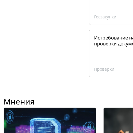
Госзакупки
Истребование н
проверки докум
Проверки
Мнения