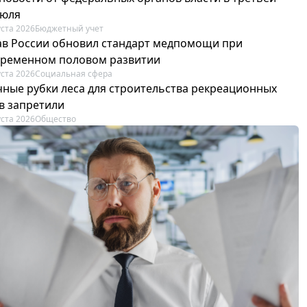
июля
уста 2026
Бюджетный учет
в России обновил стандарт медпомощи при
ременном половом развитии
уста 2026
Социальная сфера
ные рубки леса для строительства рекреационных
в запретили
уста 2026
Общество