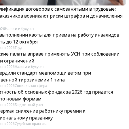
лификация договоров с самозанятыми в трудовые:
 заказчиков возникают риски штрафов и доначисления
026
Налоги и бухучет
 выполнении квоты для приема на работу инвалидов
ть до 12 октября
уста 2026
Труд
ские палаты вправе применять УСН при соблюдении
 и ограничений
уста 2026
Налоги и бухучет
вердили стандарт медпомощи детям при
твенной тирозинемии 1 типа
уста 2026
Социальная сфера
етность об основных фондах за 2026 год придется
 по новым формам
уста 2026
Бюджетный учет
держал снижение работнику премии к
иональному празднику
уста 2026
Судебная практика