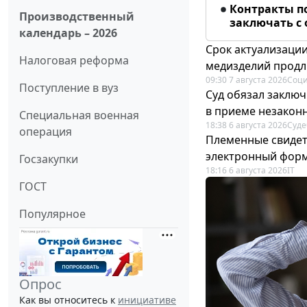
Контракты п
Производственный
заключать с
календарь – 2026
Срок актуализаци
Налоговая реформа
медизделий прод
09:30 7 августа 2026
Соци
Поступление в вуз
Суд обязал заключ
в приеме незакон
Специальная военная
18:38 6 августа 2026
Суде
операция
Племенные свидет
электронный фор
Госзакупки
18:16 6 августа 2026
IT
ГОСТ
Популярное
Опрос
Как вы относитесь к
инициативе