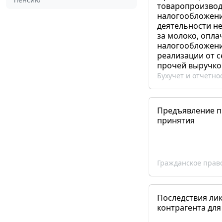
товаропроизвод
налогообложени
деятельности не
за молоко, опла
налогообложения
реализации от 
прочей выручко
Бухучет и отчетно
Предъявление пр
принятия
Гражданское прав
Последствия ли
контрагента для