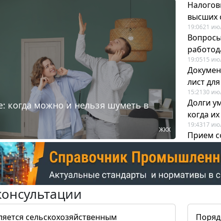
Налогов
высших 
19:06
21 ию
Вопросы
работода
19:05
15 ию
Докумен
лист дл
15:21
30 ию
Долги у
: когда можно и нельзя шуметь в
когда и
19:43
17 ию
ЖКХ
Прием с
для кадр
12:28
22 ию
консультации
ляется сельскохозяйственным
Поряд