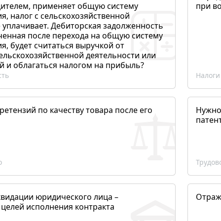
ителем, применяет общую систему
при в
я, налог с сельскохозяйственной
 уплачивает. Дебиторская задолженность
ченная после перехода на общую систему
, будет считаться выручкой от
сельскохозяйственной деятельности или
й и облагаться налогом на прибыль?
сть
Налоги
етензий по качеству товара после его
Нужно
патен
о
Трудов
квидации юридического лица –
Отраж
 целей исполнения контракта