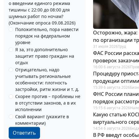
о введении единого режима
тишины с 22:00 до 08:00 для
шумных работ по ночам?
(Окончание опроса 09.08.2026)
Положительно, пора навести
Осторожно, жара:
порядок на федеральном
по организации т
уровне
31 июля 2026
Труд
Я за, это дополнительно
ФАС России расск
защитит право граждан на
проверок заказчик
отдых
16:00 6 августа 2026
Пров
Отрицательно, надо
Процедуру приост
учитывать региональные
продукции оптим
особенности: плотность
15:39 6 августа 2026
Бизн
застройки, ритм жизни и т. д.
ФНС России плани
Скорее против – проблемы не
порядок рассмотр
в отсутствии законов, а в их
15:15 6 августа 2026
Нало
исполнении
Какую статью КОСГ
Свой вариант (укажите в
виртуального сер
комментарии)
14:54 6 августа 2026
Бюдж
Ответить
В РФ введут особы