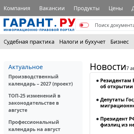
Компания
Вакансии
Продукты
Цены
Судебная практика
Налоги и бухучет
Бизнес
Новости
Актуальное
7 а
Производственный
Резидентам 
календарь – 2027 (проект)
об открытии 
ТОП-25 изменений в
Депутаты Го
законодательстве в
миграционно
августе
Президент Р
Профессиональный
физлиц из н
календарь на август