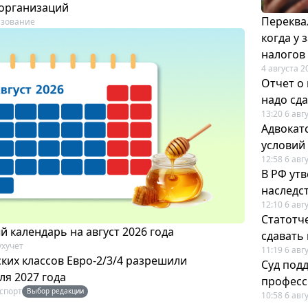
организаций
Переква
азование
когда у
налогов
4 августа 2
Отчет о
надо сда
13:20 6 авг
Адвокат
условий
12:58 6 авг
В РФ ут
наследс
12:10 6 авг
Статотч
 календарь на август 2026 года
сдавать
ухучет
11:19 6 авг
ких классов Евро-2/3/4 разрешили
Суд под
ля 2027 года
професс
спорт
Выбор редакции
10:58 6 авг