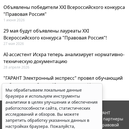
Объявлены победители XXI Всероссийского конкурса
"Правовая Россия"
1 июня 2026
29 мая будут объявлены лауреаты XXI
Всероссийского конкурса "Правовая Россия"!
27 мая 2026
AI-ассистент Искра теперь анализирует нормативно-
техническую документацию
28 апреля 2026
"ГАРАНТ Электронный экспресс" провел обучающий
вебинар по работе с AI-ассистентом Искра
Мы обрабатываем локальные данные
23 апреля 2026
браузера и используем инструменты
аналитики в целях улучшения и обеспечения
работоспособности сайта, статистических
© ООО "НПП "ГАРАНТ-СЕРВИС", 2026. Система ГАРАНТ
исследований и обзоров. Вы можете
выпускается с 1990 года. Компания "Гарант" и ее партнеры
запретить обработку указанных данных в
являются участниками Российской ассоциации правовой
настройках браузера. Пожалуйста,