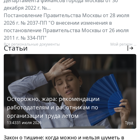
Департамента финансов города Москвы от 30
декабря 2022 г. №...
Постановление Правительства Москвы от 28 июля
2026 г. № 2037-ПП "О внесении изменения в
постановление Правительства Москвы от 26 июля
2011 г. № 334-ПП"
Все региональные документы
Мой регион ...
Статьи
Осторожно, жара: рекомендации
работодателям и работникам по
организации труда летом
13:43
31 июля 2026
Труд
Закон о тишине: когда можно и нельзя шуметь в