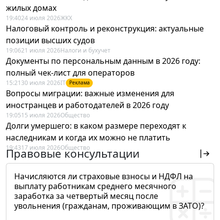
жилых домах
19:40
24 июля 2026
ЖКХ
Налоговый контроль и реконструкция: актуальные
позиции высших судов
19:06
21 июля 2026
Налоги и бухучет
Документы по персональным данным в 2026 году:
полный чек-лист для операторов
15:21
30 июля 2026
IT
Реклама
Вопросы миграции: важные изменения для
иностранцев и работодателей в 2026 году
19:05
15 июля 2026
Общество
Долги умершего: в каком размере переходят к
наследникам и когда их можно не платить
19:43
17 июля 2026
Общество
Правовые консультации
Начисляются ли страховые взносы и НДФЛ на
выплату работникам среднего месячного
заработка за четвертый месяц после
увольнения (гражданам, проживающим в ЗАТО)?