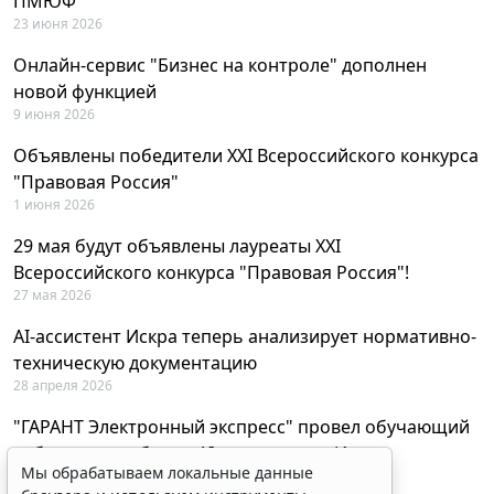
ПМЮФ
23 июня 2026
Онлайн-сервис "Бизнес на контроле" дополнен
новой функцией
9 июня 2026
Объявлены победители XXI Всероссийского конкурса
"Правовая Россия"
1 июня 2026
29 мая будут объявлены лауреаты XXI
Всероссийского конкурса "Правовая Россия"!
27 мая 2026
AI-ассистент Искра теперь анализирует нормативно-
техническую документацию
28 апреля 2026
"ГАРАНТ Электронный экспресс" провел обучающий
вебинар по работе с AI-ассистентом Искра
Мы обрабатываем локальные данные
23 апреля 2026