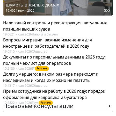
шуметь в жилых домах
19:40
24 июля 2026
ЖКХ
Налоговый контроль и реконструкция: актуальные
позиции высших судов
19:06
21 июля 2026
Налоги и бухучет
Вопросы миграции: важные изменения для
иностранцев и работодателей в 2026 году
19:05
15 июля 2026
Общество
Документы по персональным данным в 2026 году:
полный чек-лист для операторов
15:21
30 июля 2026
IT
Реклама
Долги умершего: в каком размере переходят к
наследникам и когда их можно не платить
19:43
17 июля 2026
Общество
Прием сотрудника на работу в 2026 году: порядок
оформления для кадровика и бухгалтера
12:28
22 июля 2026
Труд
Реклама
Правовые консультации