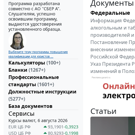
Документы
Программа разработана
совместно с АО ''СБЕР А".
Федеральные
Слушателям, успешно
освоившим программу,
Информация Федер
выдаются удостоверения
алкогольным и та
установленного образца.
производителей и
Постановление Пра
внесении изменен
Выберите тему программы повышения
Российской Федер
квалификации для юристов ...
Калькуляторы
(100+)
Указ Президента Р
Бланки
(1267+)
изменений в Поло
Профессиональные
службы, утвержден
стандарты
(1601+)
Все федеральные докум
Должностные инструкции
(5277+)
База документов
Статьи
Сервисы
Курсы валют, 6 августа 2026
EUR ЦБ РФ
93,1901
-0,3923
USD ЦБ РФ
80,9293
-0,1998