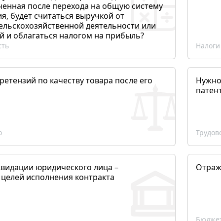
ченная после перехода на общую систему
, будет считаться выручкой от
сельскохозяйственной деятельности или
й и облагаться налогом на прибыль?
сть
Налоги
етензий по качеству товара после его
Нужно
патен
о
Трудов
квидации юридического лица –
Отраж
 целей исполнения контракта
Бюджет