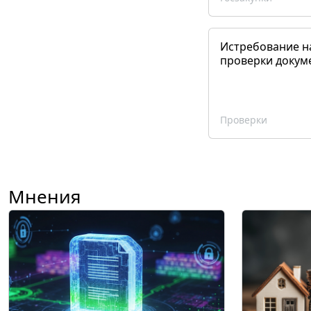
Истребование н
проверки докум
Проверки
Мнения