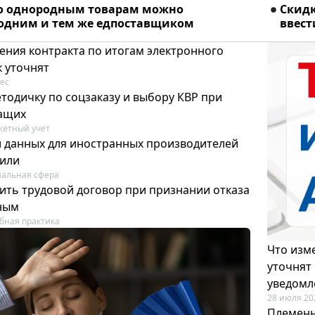
о однородным товарам можно
Скидк
 одним и тем же едпоставщиком
ввест
ения контракта по итогам электронного
к уточнят
ес
тодичку по соцзаказу и выбору КВР при
ащих
етный учет
и данных для иностранных производителей
лили
альная сфера
ить трудовой договор при признании отказа
ным
бная практика
Что изме
уточнят
уведомл
28 июля 20
Племенн