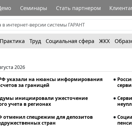
Демо
Семинары
Стать партнером
Клиента
Практика
Труд
Социальная сфера
ЖКХ
Образ
вгуста 2026
РФ указали на нюансы информирования
Росси
счетов за границей
серви
сдумы инициировали ужесточение
Серви
го учета в регионах
неупл
Ф отменил спецрежим для депозитов
Соци
едружественных стран
пенси