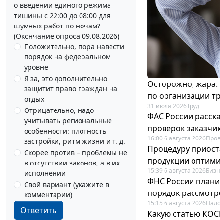
о введении единого режима
тишины с 22:00 до 08:00 для
шумных работ по ночам?
(Окончание опроса 09.08.2026)
Положительно, пора навести
порядок на федеральном
уровне
Я за, это дополнительно
Осторожно, жара:
защитит право граждан на
по организации т
отдых
31 июля 2026
Труд
Отрицательно, надо
ФАС России расск
учитывать региональные
проверок заказчик
особенности: плотность
16:00 6 августа 2026
Пров
застройки, ритм жизни и т. д.
Процедуру приост
Скорее против – проблемы не
продукции оптим
в отсутствии законов, а в их
15:39 6 августа 2026
Бизн
исполнении
ФНС России плани
Свой вариант (укажите в
порядок рассмотр
комментарии)
15:15 6 августа 2026
Нало
Ответить
Какую статью КОСГ