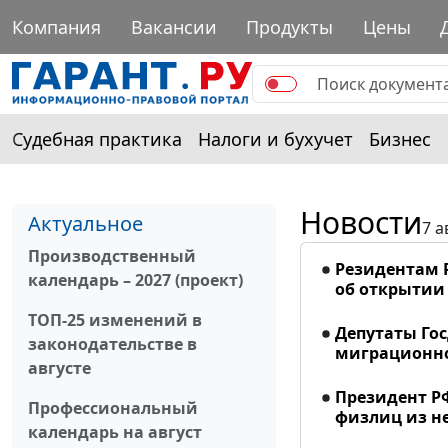
Компания
Вакансии
Продукты
Цены
Судебная практика
Налоги и бухучет
Бизнес
Новости
Актуальное
7 а
Производственный
Резидентам 
календарь – 2027 (проект)
об открытии 
ТОП-25 изменений в
Депутаты Го
законодательстве в
миграционно
августе
Президент Р
Профессиональный
физлиц из н
календарь на август