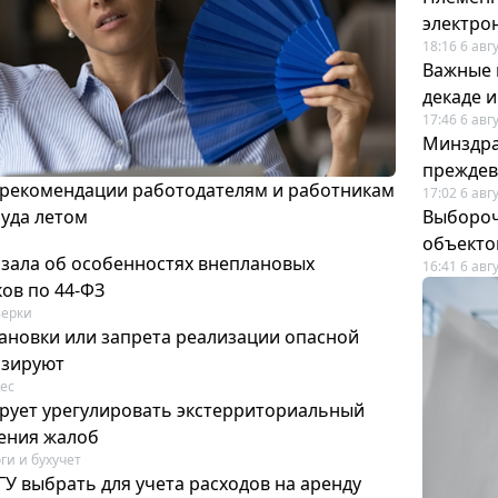
электро
18:16 6 авг
Важные 
декаде 
17:46 6 авг
Минздра
преждев
 рекомендации работодателям и работникам
17:02 6 авг
руда летом
Выбороч
объекто
азала об особенностях внеплановых
16:41 6 авг
ов по 44-ФЗ
ерки
ановки или запрета реализации опасной
изируют
ес
рует урегулировать экстерриториальный
ения жалоб
ги и бухучет
У выбрать для учета расходов на аренду