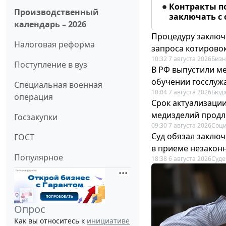
Контракты п
Производственный
заключать с
календарь – 2026
Процедуру заключ
Налоговая реформа
запроса котирово
10:32 7 августа 2026
Бизн
Поступление в вуз
В РФ выпустили ме
обучении госслуж
Специальная военная
10:04 7 августа 2026
Бюдж
операция
Срок актуализаци
медизделий прод
Госзакупки
09:30 7 августа 2026
Соци
Суд обязал заключ
ГОСТ
в приеме незакон
Популярное
18:38 6 августа 2026
Суде
Опрос
Как вы относитесь к
инициативе