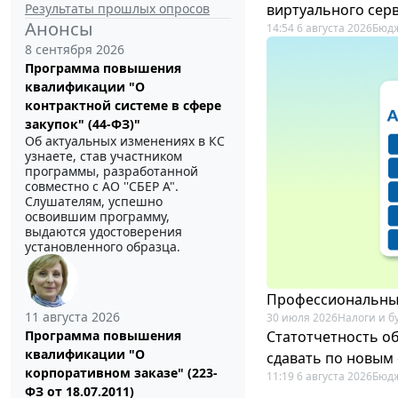
Результаты прошлых опросов
виртуального сер
Анонсы
14:54 6 августа 2026
Бюдж
8 сентября 2026
Программа повышения
квалификации "О
контрактной системе в сфере
закупок" (44-ФЗ)"
Об актуальных изменениях в КС
узнаете, став участником
программы, разработанной
совместно с АО ''СБЕР А".
Слушателям, успешно
освоившим программу,
выдаются удостоверения
установленного образца.
Профессиональный
11 августа 2026
30 июля 2026
Налоги и б
Статотчетность об
Программа повышения
квалификации "О
сдавать по новым
корпоративном заказе" (223-
11:19 6 августа 2026
Бюдж
ФЗ от 18.07.2011)