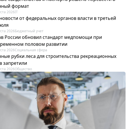
нный формат
уста 2026
IT
новости от федеральных органов власти в третьей
июля
уста 2026
Бюджетный учет
в России обновил стандарт медпомощи при
ременном половом развитии
уста 2026
Социальная сфера
ные рубки леса для строительства рекреационных
в запретили
уста 2026
Общество