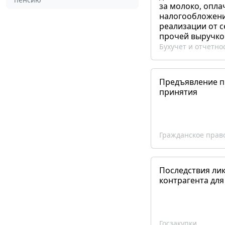
за молоко, опла
налогообложения
реализации от 
прочей выручко
Бухучет и отчетно
Предъявление пр
принятия
Гражданское прав
Последствия ли
контрагента для
Госзакупки