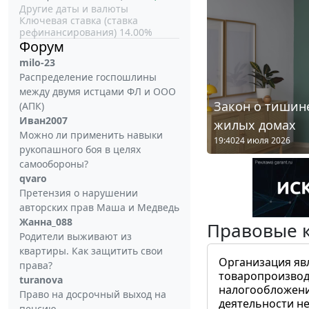
Другие даты и валюты
Ключевая ставка (ставка
рефинансирования) 14.00%
Форум
milo-23
Распределение госпошлины
между двумя истцами ФЛ и ООО
Закон о тишине
(АПК)
Иван2007
жилых домах
Можно ли применить навыки
19:40
24 июля 2026
рукопашного боя в целях
самообороны?
qvaro
Претензия о нарушении
авторских прав Маша и Медведь
Жанна_088
Правовые 
Родители выживают из
квартиры. Как защитить свои
Организация яв
права?
товаропроизвод
turanova
налогообложени
Право на досрочный выход на
деятельности не
пенсию