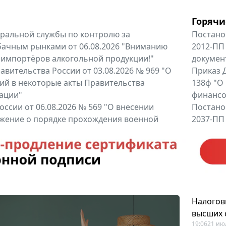
Горячи
альной службы по контролю за
Постано
бачным рынками от 06.08.2026 "Вниманию
2012-ПП
 импортёров алкогольной продукции!"
докумен
вительства России от 03.08.2026 № 969 "О
Приказ Д
ий в некоторые акты Правительства
138ф "О
ации"
финансов
оссии от 06.08.2026 № 569 "О внесении
Постано
жение о порядке прохождения военной
2037-ПП
ное Указом Президента Российской...
Правител
енты
Все регио
Налогов
высших 
19:06
21 ию