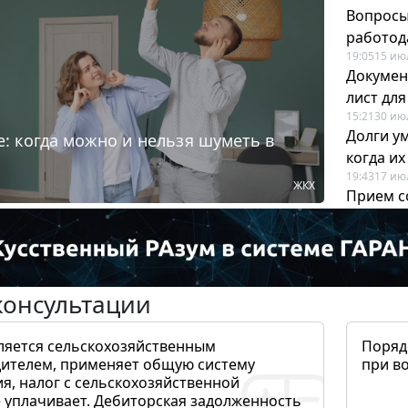
Вопросы
работода
19:05
15 ию
Докумен
лист дл
15:21
30 ию
Долги у
: когда можно и нельзя шуметь в
когда и
19:43
17 ию
ЖКХ
Прием с
для кадр
12:28
22 ию
консультации
ляется сельскохозяйственным
Поряд
ителем, применяет общую систему
при в
я, налог с сельскохозяйственной
 уплачивает. Дебиторская задолженность