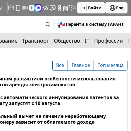
м
Войти
Eng
Перейти в систему ГАРАНТ
ование
Транспорт
Общество
IT
Профессия
П
Все
Главное
Топ месяца
янам разъяснили особенности использования
сов аренды электросамокатов
с автоматического аннулирования патентов за
ату запустят с 10 августа
альный вычет на лечение неработающему
онеру зависит от облагаемого дохода