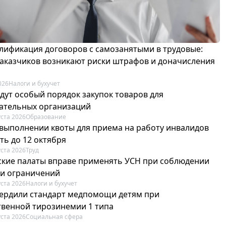
лификация договоров с самозанятыми в трудовые:
 заказчиков возникают риски штрафов и доначисления
026
Налоги и бухучет
едут особый порядок закупок товаров для
ательных организаций
уста 2026
Образование
 выполнении квоты для приема на работу инвалидов
ть до 12 октября
уста 2026
Труд
ские палаты вправе применять УСН при соблюдении
 и ограничений
уста 2026
Налоги и бухучет
вердили стандарт медпомощи детям при
твенной тирозинемии 1 типа
уста 2026
Социальная сфера