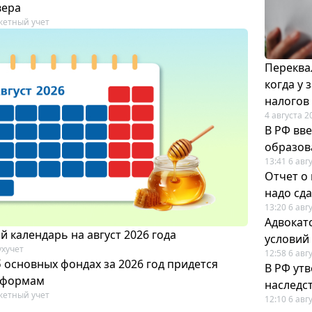
вера
етный учет
Переква
когда у
налогов
4 августа 2
В РФ вв
образов
13:41 6 авг
Отчет о
надо сда
13:20 6 авг
Адвокат
 календарь на август 2026 года
условий
ухучет
12:58 6 авг
 основных фондах за 2026 год придется
В РФ ут
 формам
наследс
етный учет
12:10 6 авг