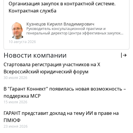
Организация закупок в контрактной системе.
Контрактная служба
Кузнецов Кирилл Владимирович
Руководитель консультационной практики и
генеральный директор Центра эффективных закупок
Tendery.ru, ведущий эксперт РАНХиГС при Президенте
10 августа 2026
РФ
Новости компании
Стартовала регистрация участников на X
Всероссийский юридический форум
30 июля 2026
В "Гарант Коннект" появилась новая возможность –
поддержка MCP
15 июля 2026
ГАРАНТ представит доклад на тему ИИ в праве на
ПМЮФ
23 июня 2026