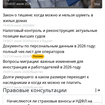
13:43
31 июля 2026
Труд
Закон о тишине: когда можно и нельзя шуметь в
жилых домах
19:40
24 июля 2026
ЖКХ
Налоговый контроль и реконструкция: актуальные
позиции высших судов
19:06
21 июля 2026
Налоги и бухучет
Документы по персональным данным в 2026 году:
полный чек-лист для операторов
15:21
30 июля 2026
IT
Реклама
Вопросы миграции: важные изменения для
иностранцев и работодателей в 2026 году
19:05
15 июля 2026
Общество
Долги умершего: в каком размере переходят к
наследникам и когда их можно не платить
19:43
17 июля 2026
Общество
Правовые консультации
Начисляются ли страховые взносы и НДФЛ на