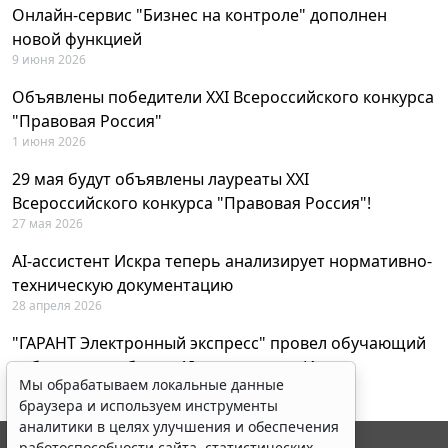
Онлайн-сервис "Бизнес на контроле" дополнен
новой функцией
9 июня 2026
Объявлены победители XXI Всероссийского конкурса
"Правовая Россия"
1 июня 2026
29 мая будут объявлены лауреаты XXI
Всероссийского конкурса "Правовая Россия"!
27 мая 2026
AI-ассистент Искра теперь анализирует нормативно-
техническую документацию
28 апреля 2026
"ГАРАНТ Электронный экспресс" провел обучающий
вебинар по работе с AI-ассистентом Искра
Мы обрабатываем локальные данные
23 апреля 2026
браузера и используем инструменты
аналитики в целях улучшения и обеспечения
работоспособности сайта, статистических