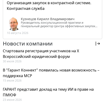
Организация закупок в контрактной системе.
Контрактная служба
Кузнецов Кирилл Владимирович
Руководитель консультационной практики и
генеральный директор Центра эффективных закупок
Tendery.ru, ведущий эксперт РАНХиГС при Президенте
10 августа 2026
РФ
Новости компании
Стартовала регистрация участников на X
Всероссийский юридический форум
30 июля 2026
В "Гарант Коннект" появилась новая возможность –
поддержка MCP
15 июля 2026
ГАРАНТ представит доклад на тему ИИ в праве на
ПМЮФ
23 июня 2026