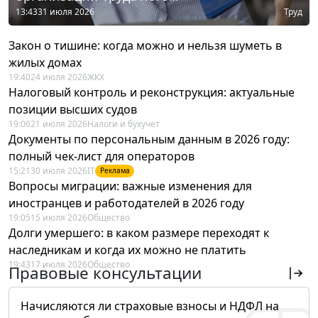
13:43
31 июля 2026
Труд
Закон о тишине: когда можно и нельзя шуметь в
жилых домах
19:40
24 июля 2026
ЖКХ
Налоговый контроль и реконструкция: актуальные
позиции высших судов
19:06
21 июля 2026
Налоги и бухучет
Документы по персональным данным в 2026 году:
полный чек-лист для операторов
15:21
30 июля 2026
IT
Реклама
Вопросы миграции: важные изменения для
иностранцев и работодателей в 2026 году
19:05
15 июля 2026
Общество
Долги умершего: в каком размере переходят к
наследникам и когда их можно не платить
19:43
17 июля 2026
Общество
Правовые консультации
Начисляются ли страховые взносы и НДФЛ на