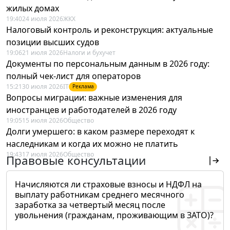
жилых домах
19:40
24 июля 2026
ЖКХ
Налоговый контроль и реконструкция: актуальные
позиции высших судов
19:06
21 июля 2026
Налоги и бухучет
Документы по персональным данным в 2026 году:
полный чек-лист для операторов
15:21
30 июля 2026
IT
Реклама
Вопросы миграции: важные изменения для
иностранцев и работодателей в 2026 году
19:05
15 июля 2026
Общество
Долги умершего: в каком размере переходят к
наследникам и когда их можно не платить
19:43
17 июля 2026
Общество
Правовые консультации
Начисляются ли страховые взносы и НДФЛ на
выплату работникам среднего месячного
заработка за четвертый месяц после
увольнения (гражданам, проживающим в ЗАТО)?