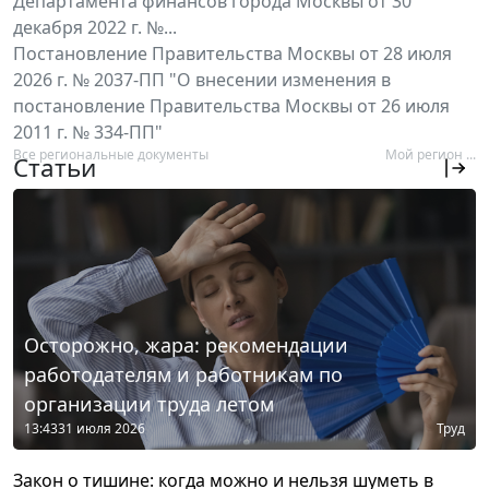
Департамента финансов города Москвы от 30
декабря 2022 г. №...
Постановление Правительства Москвы от 28 июля
2026 г. № 2037-ПП "О внесении изменения в
постановление Правительства Москвы от 26 июля
2011 г. № 334-ПП"
Все региональные документы
Мой регион ...
Статьи
Осторожно, жара: рекомендации
работодателям и работникам по
организации труда летом
13:43
31 июля 2026
Труд
Закон о тишине: когда можно и нельзя шуметь в