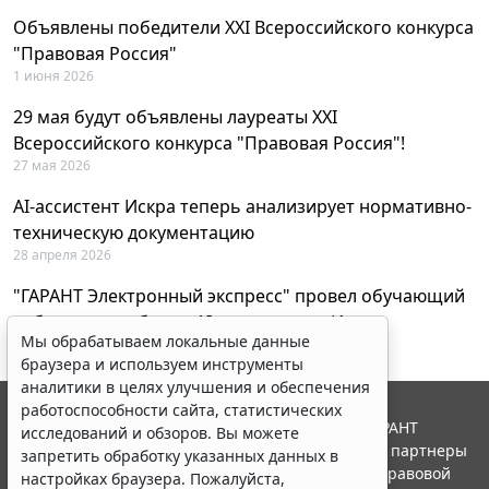
Объявлены победители XXI Всероссийского конкурса
"Правовая Россия"
1 июня 2026
29 мая будут объявлены лауреаты XXI
Всероссийского конкурса "Правовая Россия"!
27 мая 2026
AI-ассистент Искра теперь анализирует нормативно-
техническую документацию
28 апреля 2026
"ГАРАНТ Электронный экспресс" провел обучающий
вебинар по работе с AI-ассистентом Искра
Мы обрабатываем локальные данные
23 апреля 2026
браузера и используем инструменты
аналитики в целях улучшения и обеспечения
работоспособности сайта, статистических
© ООО "НПП "ГАРАНТ-СЕРВИС", 2026. Система ГАРАНТ
исследований и обзоров. Вы можете
выпускается с 1990 года. Компания "Гарант" и ее партнеры
запретить обработку указанных данных в
являются участниками Российской ассоциации правовой
настройках браузера. Пожалуйста,