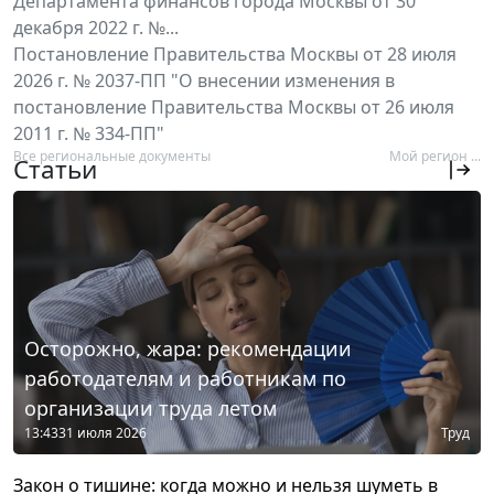
Департамента финансов города Москвы от 30
декабря 2022 г. №...
Постановление Правительства Москвы от 28 июля
2026 г. № 2037-ПП "О внесении изменения в
постановление Правительства Москвы от 26 июля
2011 г. № 334-ПП"
Все региональные документы
Мой регион ...
Статьи
Осторожно, жара: рекомендации
работодателям и работникам по
организации труда летом
13:43
31 июля 2026
Труд
Закон о тишине: когда можно и нельзя шуметь в