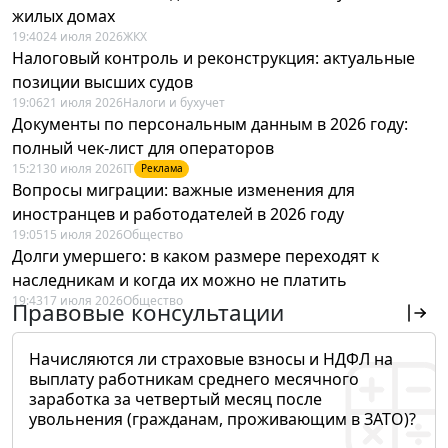
жилых домах
19:40
24 июля 2026
ЖКХ
Налоговый контроль и реконструкция: актуальные
позиции высших судов
19:06
21 июля 2026
Налоги и бухучет
Документы по персональным данным в 2026 году:
полный чек-лист для операторов
15:21
30 июля 2026
IT
Реклама
Вопросы миграции: важные изменения для
иностранцев и работодателей в 2026 году
19:05
15 июля 2026
Общество
Долги умершего: в каком размере переходят к
наследникам и когда их можно не платить
19:43
17 июля 2026
Общество
Правовые консультации
Начисляются ли страховые взносы и НДФЛ на
выплату работникам среднего месячного
заработка за четвертый месяц после
увольнения (гражданам, проживающим в ЗАТО)?