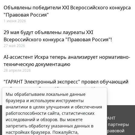
Объявлены победители XXI Всероссийского конкурса
"Правовая Россия"
1 июня 2026
29 мая будут объявлены лауреаты XXI
Всероссийского конкурса "Правовая Россия"!
27 мая 2026
AI-ассистент Искра теперь анализирует нормативно-
техническую документацию
28 апреля 2026
"ГАРАНТ Электронный экспресс" провел обучающий
вебинар по работе с AI-ассистентом Искра
Мы обрабатываем локальные данные
23 апреля 2026
браузера и используем инструменты
аналитики в целях улучшения и обеспечения
работоспособности сайта, статистических
© ООО "НПП "ГАРАНТ-СЕРВИС", 2026. Система ГАРАНТ
исследований и обзоров. Вы можете
выпускается с 1990 года. Компания "Гарант" и ее партнеры
запретить обработку указанных данных в
являются участниками Российской ассоциации правовой
настройках браузера. Пожалуйста,