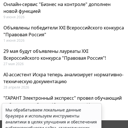
Онлайн-сервис "Бизнес на контроле" дополнен
новой функцией
9 июня 2026
Объявлены победители XXI Всероссийского конкурса
"Правовая Россия"
1 июня 2026
29 мая будут объявлены лауреаты XXI
Всероссийского конкурса "Правовая Россия"!
27 мая 2026
AI-ассистент Искра теперь анализирует нормативно-
техническую документацию
28 апреля 2026
"ГАРАНТ Электронный экспресс" провел обучающий
вебинар по работе с AI-ассистентом Искра
Мы обрабатываем локальные данные
23 апреля 2026
браузера и используем инструменты
аналитики в целях улучшения и обеспечения
работоспособности сайта, статистических