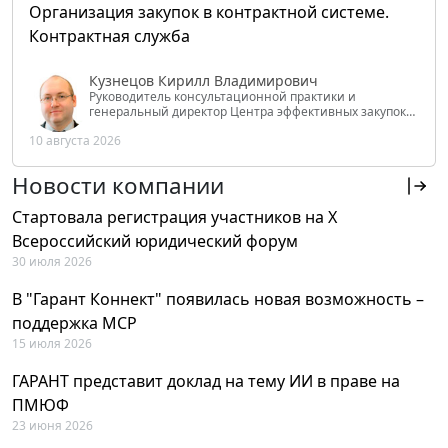
Организация закупок в контрактной системе.
Контрактная служба
Кузнецов Кирилл Владимирович
Руководитель консультационной практики и
генеральный директор Центра эффективных закупок
Tendery.ru, ведущий эксперт РАНХиГС при Президенте
10 августа 2026
РФ
Новости компании
Стартовала регистрация участников на X
Всероссийский юридический форум
30 июля 2026
В "Гарант Коннект" появилась новая возможность –
поддержка MCP
15 июля 2026
ГАРАНТ представит доклад на тему ИИ в праве на
ПМЮФ
23 июня 2026