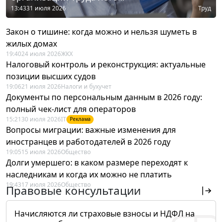
13:43
31 июля 2026
Труд
Закон о тишине: когда можно и нельзя шуметь в
жилых домах
19:40
24 июля 2026
ЖКХ
Налоговый контроль и реконструкция: актуальные
позиции высших судов
19:06
21 июля 2026
Налоги и бухучет
Документы по персональным данным в 2026 году:
полный чек-лист для операторов
15:21
30 июля 2026
IT
Реклама
Вопросы миграции: важные изменения для
иностранцев и работодателей в 2026 году
19:05
15 июля 2026
Общество
Долги умершего: в каком размере переходят к
наследникам и когда их можно не платить
19:43
17 июля 2026
Общество
Правовые консультации
Начисляются ли страховые взносы и НДФЛ на