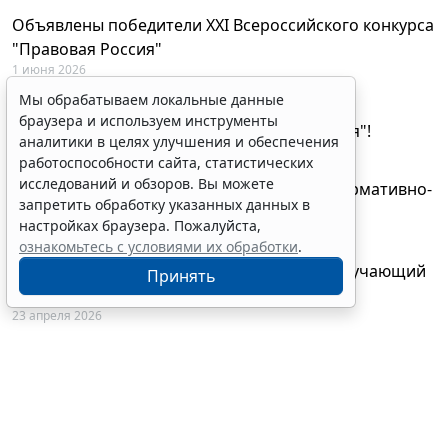
Объявлены победители XXI Всероссийского конкурса
"Правовая Россия"
1 июня 2026
Мы обрабатываем локальные данные
29 мая будут объявлены лауреаты XXI
браузера и используем инструменты
Всероссийского конкурса "Правовая Россия"!
аналитики в целях улучшения и обеспечения
27 мая 2026
работоспособности сайта, статистических
исследований и обзоров. Вы можете
AI-ассистент Искра теперь анализирует нормативно-
запретить обработку указанных данных в
техническую документацию
настройках браузера. Пожалуйста,
28 апреля 2026
ознакомьтесь с условиями их обработки
.
"ГАРАНТ Электронный экспресс" провел обучающий
Принять
вебинар по работе с AI-ассистентом Искра
23 апреля 2026
© ООО "НПП "ГАРАНТ-СЕРВИС", 2026. Система ГАРАНТ
выпускается с 1990 года. Компания "Гарант" и ее партнеры
являются участниками Российской ассоциации правовой