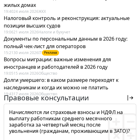
жилых домах
19:40
24 июля 2026
ЖКХ
Налоговый контроль и реконструкция: актуальные
позиции высших судов
19:06
21 июля 2026
Налоги и бухучет
Документы по персональным данным в 2026 году:
полный чек-лист для операторов
15:21
30 июля 2026
IT
Реклама
Вопросы миграции: важные изменения для
иностранцев и работодателей в 2026 году
19:05
15 июля 2026
Общество
Долги умершего: в каком размере переходят к
наследникам и когда их можно не платить
19:43
17 июля 2026
Общество
Правовые консультации
Начисляются ли страховые взносы и НДФЛ на
выплату работникам среднего месячного
заработка за четвертый месяц после
увольнения (гражданам, проживающим в ЗАТО)?