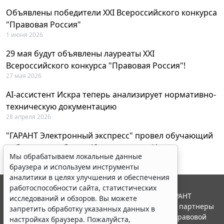
Объявлены победители XXI Всероссийского конкурса
"Правовая Россия"
1 июня 2026
29 мая будут объявлены лауреаты XXI
Всероссийского конкурса "Правовая Россия"!
27 мая 2026
AI-ассистент Искра теперь анализирует нормативно-
техническую документацию
28 апреля 2026
"ГАРАНТ Электронный экспресс" провел обучающий
вебинар по работе с AI-ассистентом Искра
Мы обрабатываем локальные данные
23 апреля 2026
браузера и используем инструменты
аналитики в целях улучшения и обеспечения
работоспособности сайта, статистических
© ООО "НПП "ГАРАНТ-СЕРВИС", 2026. Система ГАРАНТ
исследований и обзоров. Вы можете
выпускается с 1990 года. Компания "Гарант" и ее партнеры
запретить обработку указанных данных в
являются участниками Российской ассоциации правовой
настройках браузера. Пожалуйста,