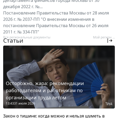
Департамента финансов города Москвы от 30
декабря 2022 г. №...
Постановление Правительства Москвы от 28 июля
2026 г. № 2037-ПП "О внесении изменения в
постановление Правительства Москвы от 26 июля
2011 г. № 334-ПП"
Все региональные документы
Мой регион ...
Статьи
Осторожно, жара: рекомендации
работодателям и работникам по
организации труда летом
13:43
31 июля 2026
Труд
Закон о тишине: когда можно и нельзя шуметь в