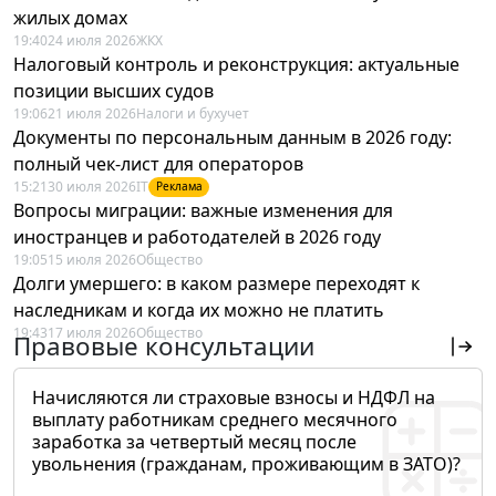
жилых домах
19:40
24 июля 2026
ЖКХ
Налоговый контроль и реконструкция: актуальные
позиции высших судов
19:06
21 июля 2026
Налоги и бухучет
Документы по персональным данным в 2026 году:
полный чек-лист для операторов
15:21
30 июля 2026
IT
Реклама
Вопросы миграции: важные изменения для
иностранцев и работодателей в 2026 году
19:05
15 июля 2026
Общество
Долги умершего: в каком размере переходят к
наследникам и когда их можно не платить
19:43
17 июля 2026
Общество
Правовые консультации
Начисляются ли страховые взносы и НДФЛ на
выплату работникам среднего месячного
заработка за четвертый месяц после
увольнения (гражданам, проживающим в ЗАТО)?