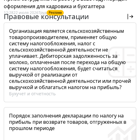
оформления для кадровика и бухгалтера
12:28
22 июля 2026
Труд
Реклама
Правовые консультации
Организация является сельскохозяйственным
товаропроизводителем, применяет общую
систему налогообложения, налог с
сельскохозяйственной деятельности не
уплачивает. Дебиторская задолженность за
молоко, оплаченная после перехода на общую
систему налогообложения, будет считаться
выручкой от реализации от
сельскохозяйственной деятельности или прочей
выручкой и облагаться налогом на прибыль?
Бухучет и отчетность
Порядок заполнения декларации по налогу на
прибыль при возврате товаров, отгруженных в
прошлом периоде