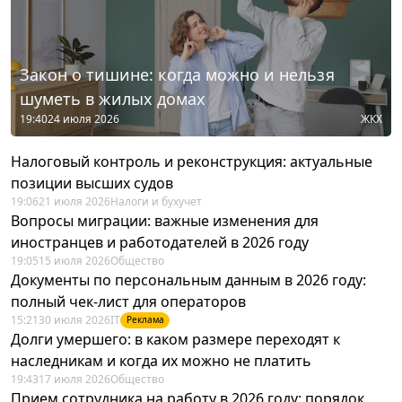
Закон о тишине: когда можно и нельзя
шуметь в жилых домах
19:40
24 июля 2026
ЖКХ
Налоговый контроль и реконструкция: актуальные
позиции высших судов
19:06
21 июля 2026
Налоги и бухучет
Вопросы миграции: важные изменения для
иностранцев и работодателей в 2026 году
19:05
15 июля 2026
Общество
Документы по персональным данным в 2026 году:
полный чек-лист для операторов
15:21
30 июля 2026
IT
Реклама
Долги умершего: в каком размере переходят к
наследникам и когда их можно не платить
19:43
17 июля 2026
Общество
Прием сотрудника на работу в 2026 году: порядок