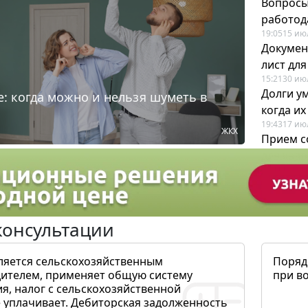
Вопросы
работода
19:05
15 ию
Докумен
лист дл
15:21
30 ию
Долги у
: когда можно и нельзя шуметь в
когда и
19:43
17 ию
ЖКХ
Прием с
для кадр
12:28
22 ию
консультации
ляется сельскохозяйственным
Поряд
ителем, применяет общую систему
при в
я, налог с сельскохозяйственной
 уплачивает. Дебиторская задолженность