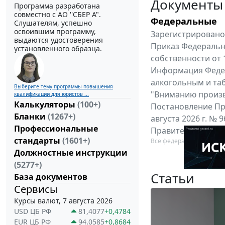
Документы
Программа разработана
совместно с АО ''СБЕР А".
Федеральные
Слушателям, успешно
освоившим программу,
Зарегистрировано 
выдаются удостоверения
Приказ Федеральн
установленного образца.
собственности от 
Информация Федер
алкогольным и таб
Выберите тему программы повышения
"Вниманию произв
квалификации для юристов ...
Калькуляторы
(100+)
Постановление Пр
Бланки
(1267+)
августа 2026 г. №
Профессиональные
Правительства Ро
стандарты
(1601+)
Все федеральные докум
Должностные инструкции
(5277+)
Статьи
База документов
Сервисы
Курсы валют, 7 августа 2026
USD ЦБ РФ
81,4077
+0,4784
EUR ЦБ РФ
94,0585
+0,8684