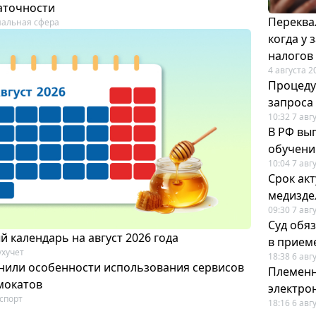
аточности
Переква
альная сфера
когда у
налогов
4 августа 2
Процеду
запроса
10:32 7 авг
В РФ вы
обучени
10:04 7 авг
Срок ак
медизде
09:30 7 авг
Суд обя
 календарь на август 2026 года
в прием
ухучет
18:38 6 авг
нили особенности использования сервисов
Племенн
мокатов
электро
спорт
18:16 6 авг