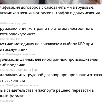
лификация договоров с самозанятыми в трудовые:
 заказчиков возникают риски штрафов и доначисления
026
Налоги и бухучет
ру заключения контракта по итогам электронного
 котировок уточнят
уста 2026
Бизнес
пустили методичку по соцзаказу и выбору КВР при
и госслужащих
уста 2026
Бюджетный учет
туализации данных для иностранных производителей
лий продлили
уста 2026
Социальная сфера
зал заключить трудовой договор при признании отказа
е незаконным
уста 2026
Судебная практика
ые свидетельства и паспорта решено перевести в
нный формат
уста 2026
IT