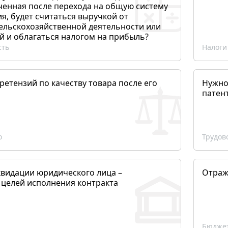
ченная после перехода на общую систему
, будет считаться выручкой от
сельскохозяйственной деятельности или
й и облагаться налогом на прибыль?
сть
Налоги
етензий по качеству товара после его
Нужно
патен
о
Трудов
квидации юридического лица –
Отраж
 целей исполнения контракта
Бюджет