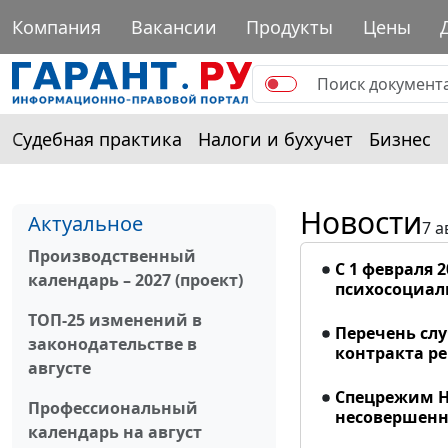
Компания
Вакансии
Продукты
Цены
Судебная практика
Налоги и бухучет
Бизнес
Новости
Актуальное
7 а
Производственный
С 1 февраля 
календарь – 2027 (проект)
психосоциал
ТОП-25 изменений в
Перечень сл
законодательстве в
контракта р
августе
Спецрежим Н
Профессиональный
несовершенно
календарь на август