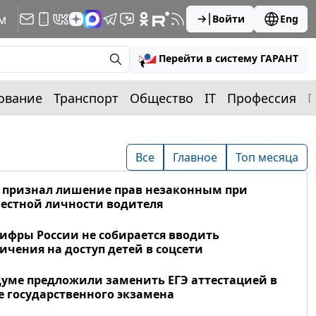
м
Войти
Eng
Перейти в систему ГАРАНТ
ование
Транспорт
Общество
IT
Профессия
П
Все
Главное
Топ месяца
 признал лишение прав незаконным при
естной личности водителя
фры России не собирается вводить
ичения на доступ детей в соцсети
думе предложили заменить ЕГЭ аттестацией в
 государственного экзамена