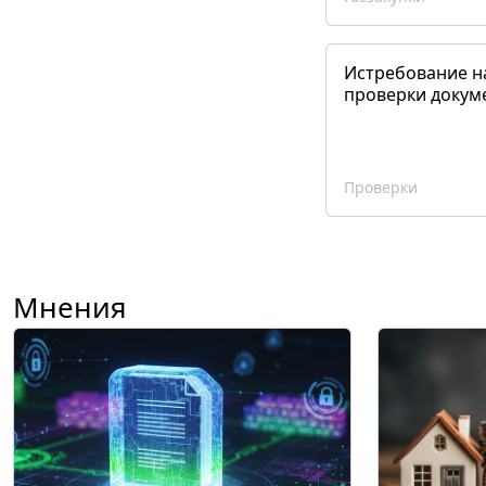
Истребование н
проверки докум
Проверки
Мнения