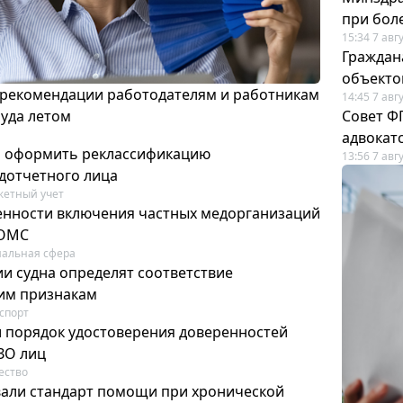
при бол
15:34 7 авг
Граждан
объекто
 рекомендации работодателям и работникам
14:45 7 авг
руда летом
Совет Ф
адвокат
м оформить реклассификацию
13:56 7 авг
дотчетного лица
етный учет
нности включения частных медорганизаций
 ОМС
альная сфера
и судна определят соответствие
м признакам
спорт
и порядок удостоверения доверенностей
ЗО лиц
ество
вали стандарт помощи при хронической