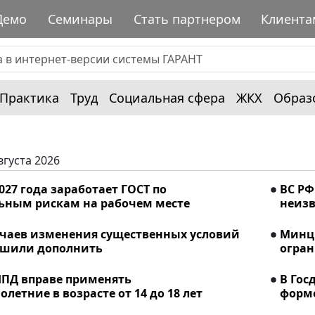
Демо
Семинары
Стать партнером
Клиента
Практика
Труд
Социальная сфера
ЖКХ
Образ
вгуста 2026
2027 года заработает ГОСТ по
ВС РФ
ьным рискам на рабочем месте
неизв
учаев изменения существенных условий
Минци
ешили дополнить
огран
ПД вправе применять
В Гос
летние в возрасте от 14 до 18 лет
форме