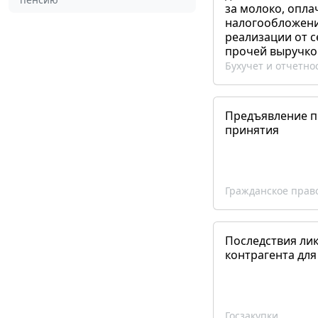
за молоко, опла
налогообложения
реализации от 
прочей выручко
Бухучет и отчетно
Предъявление пр
принятия
Гражданское прав
Последствия ли
контрагента для
Госзакупки