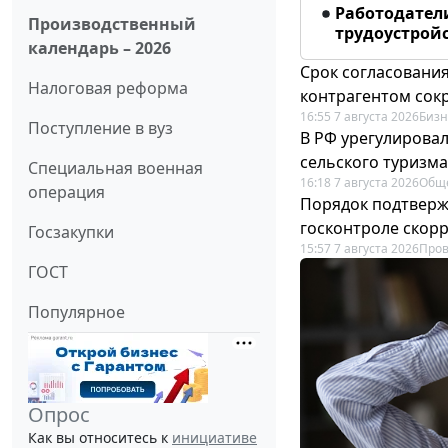
Работодател
Производственный
трудоустрой
календарь – 2026
Срок согласовани
Налоговая реформа
контрагентом сок
16:55 7 августа 2026
Бизн
Поступление в вуз
В РФ урегулировал
сельского туризма
Специальная военная
16:18 7 августа 2026
Общ
операция
Порядок подтвержд
госконтроле скор
Госзакупки
15:57 7 августа 2026
Пров
ГОСТ
Популярное
Опрос
Как вы относитесь к
инициативе