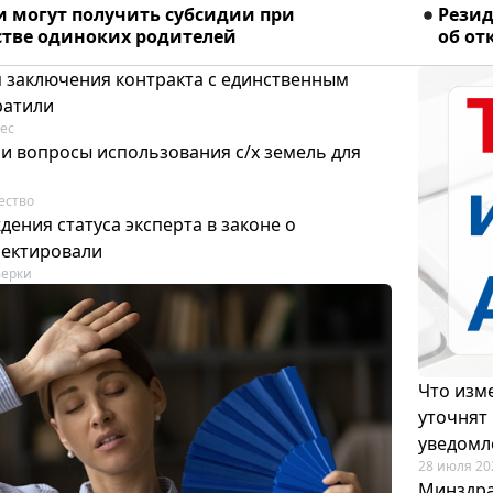
и могут получить субсидии при
Рези
стве одиноких родителей
об от
я заключения контракта с единственным
ратили
ес
и вопросы использования с/х земель для
ество
ения статуса эксперта в законе о
ректировали
ерки
Что изме
уточнят
уведомл
28 июля 20
Минздра