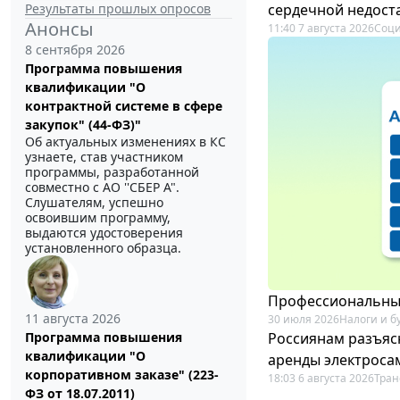
Результаты прошлых опросов
сердечной недост
Анонсы
11:40 7 августа 2026
Соци
8 сентября 2026
Программа повышения
квалификации "О
контрактной системе в сфере
закупок" (44-ФЗ)"
Об актуальных изменениях в КС
узнаете, став участником
программы, разработанной
совместно с АО ''СБЕР А".
Слушателям, успешно
освоившим программу,
выдаются удостоверения
установленного образца.
Профессиональный
11 августа 2026
30 июля 2026
Налоги и б
Россиянам разъяс
Программа повышения
квалификации "О
аренды электроса
корпоративном заказе" (223-
18:03 6 августа 2026
Тран
ФЗ от 18.07.2011)