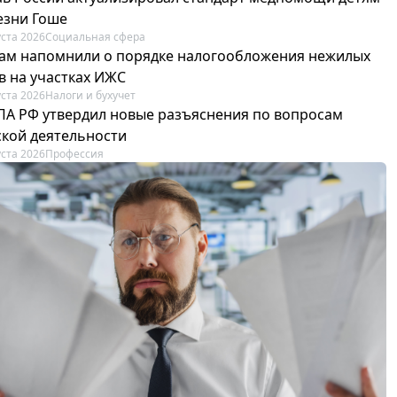
езни Гоше
уста 2026
Социальная сфера
ам напомнили о порядке налогообложения нежилых
в на участках ИЖС
уста 2026
Налоги и бухучет
ПА РФ утвердил новые разъяснения по вопросам
ской деятельности
уста 2026
Профессия