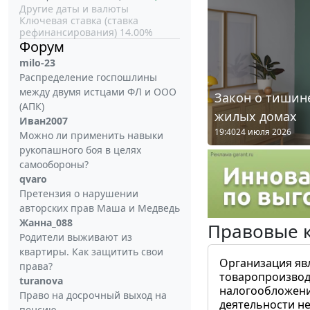
Другие даты и валюты
Ключевая ставка (ставка
рефинансирования) 14.00%
Форум
milo-23
Распределение госпошлины
между двумя истцами ФЛ и ООО
Закон о тишине
(АПК)
жилых домах
Иван2007
19:40
24 июля 2026
Можно ли применить навыки
рукопашного боя в целях
самообороны?
qvaro
Претензия о нарушении
авторских прав Маша и Медведь
Жанна_088
Правовые 
Родители выживают из
квартиры. Как защитить свои
Организация яв
права?
товаропроизвод
turanova
налогообложени
Право на досрочный выход на
деятельности не
пенсию