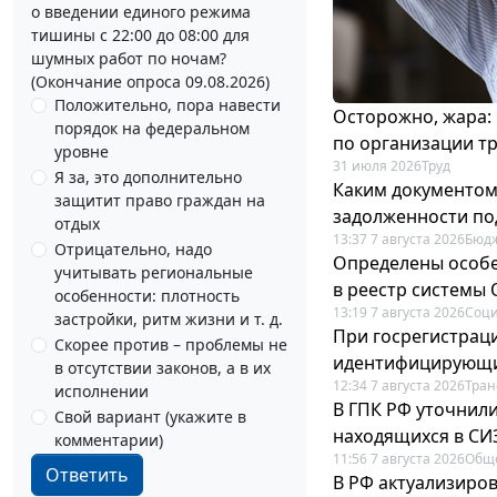
о введении единого режима
тишины с 22:00 до 08:00 для
шумных работ по ночам?
(Окончание опроса 09.08.2026)
Положительно, пора навести
Осторожно, жара:
порядок на федеральном
по организации т
уровне
31 июля 2026
Труд
Я за, это дополнительно
Каким документо
защитит право граждан на
задолженности по
отдых
13:37 7 августа 2026
Бюдж
Отрицательно, надо
Определены особе
учитывать региональные
в реестр системы
особенности: плотность
13:19 7 августа 2026
Соци
застройки, ритм жизни и т. д.
При госрегистраци
Скорее против – проблемы не
идентифицирующи
в отсутствии законов, а в их
12:34 7 августа 2026
Тран
исполнении
В ГПК РФ уточнил
Свой вариант (укажите в
находящихся в СИ
комментарии)
11:56 7 августа 2026
Общ
Ответить
В РФ актуализиро