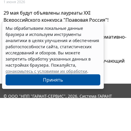
1 июня 2026
29 мая будут объявлены лауреаты XXI
Всероссийского конкурса "Правовая Россия"!
27 мая 2026
Мы обрабатываем локальные данные
браузера и используем инструменты
AI-ассистент Искра теперь анализирует нормативно-
аналитики в целях улучшения и обеспечения
техническую документацию
работоспособности сайта, статистических
28 апреля 2026
исследований и обзоров. Вы можете
запретить обработку указанных данных в
"ГАРАНТ Электронный экспресс" провел обучающий
настройках браузера. Пожалуйста,
вебинар по работе с AI-ассистентом Искра
ознакомьтесь с условиями их обработки
.
23 апреля 2026
Принять
© ООО "НПП "ГАРАНТ-СЕРВИС", 2026. Система ГАРАНТ
выпускается с 1990 года. Компания "Гарант" и ее партнеры
являются участниками Российской ассоциации правовой
информации ГАРАНТ.
Контакты
8-800-200-88-88