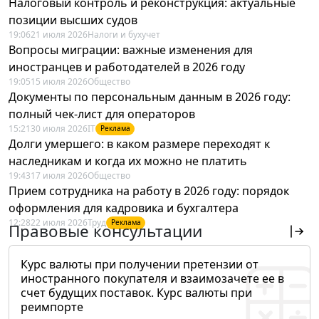
Налоговый контроль и реконструкция: актуальные
позиции высших судов
19:06
21 июля 2026
Налоги и бухучет
Вопросы миграции: важные изменения для
иностранцев и работодателей в 2026 году
19:05
15 июля 2026
Общество
Документы по персональным данным в 2026 году:
полный чек-лист для операторов
15:21
30 июля 2026
IT
Реклама
Долги умершего: в каком размере переходят к
наследникам и когда их можно не платить
19:43
17 июля 2026
Общество
Прием сотрудника на работу в 2026 году: порядок
оформления для кадровика и бухгалтера
12:28
22 июля 2026
Труд
Реклама
Правовые консультации
Курс валюты при получении претензии от
иностранного покупателя и взаимозачете ее в
счет будущих поставок. Курс валюты при
реимпорте