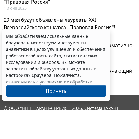
"Правовая Россия"
1 июня 2026
29 мая будут объявлены лауреаты XXI
Всероссийского конкурса "Правовая Россия"!
27 мая 2026
Мы обрабатываем локальные данные
браузера и используем инструменты
AI-ассистент Искра теперь анализирует нормативно-
аналитики в целях улучшения и обеспечения
техническую документацию
работоспособности сайта, статистических
28 апреля 2026
исследований и обзоров. Вы можете
запретить обработку указанных данных в
"ГАРАНТ Электронный экспресс" провел обучающий
настройках браузера. Пожалуйста,
вебинар по работе с AI-ассистентом Искра
ознакомьтесь с условиями их обработки
.
23 апреля 2026
Принять
© ООО "НПП "ГАРАНТ-СЕРВИС", 2026. Система ГАРАНТ
выпускается с 1990 года. Компания "Гарант" и ее партнеры
являются участниками Российской ассоциации правовой
информации ГАРАНТ.
Контакты
8-800-200-88-88