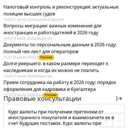
Налоговый контроль и реконструкция: актуальные
позиции высших судов
19:06
21 июля 2026
Налоги и бухучет
Вопросы миграции: важные изменения для
иностранцев и работодателей в 2026 году
19:05
15 июля 2026
Общество
Документы по персональным данным в 2026 году:
полный чек-лист для операторов
15:21
30 июля 2026
IT
Реклама
Долги умершего: в каком размере переходят к
наследникам и когда их можно не платить
19:43
17 июля 2026
Общество
Прием сотрудника на работу в 2026 году: порядок
оформления для кадровика и бухгалтера
12:28
22 июля 2026
Труд
Реклама
Правовые консультации
Курс валюты при получении претензии от
иностранного покупателя и взаимозачете ее в
счет будущих поставок. Курс валюты при