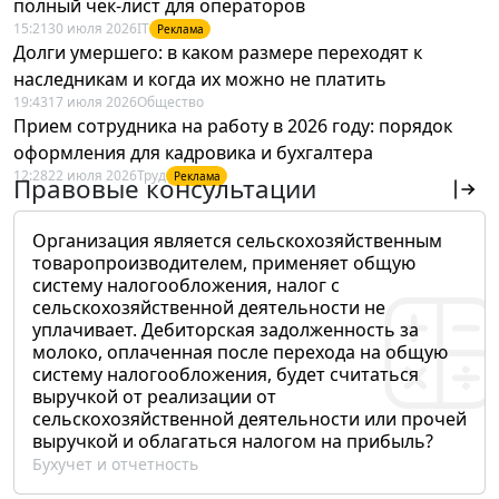
полный чек-лист для операторов
15:21
30 июля 2026
IT
Реклама
Долги умершего: в каком размере переходят к
наследникам и когда их можно не платить
19:43
17 июля 2026
Общество
Прием сотрудника на работу в 2026 году: порядок
оформления для кадровика и бухгалтера
12:28
22 июля 2026
Труд
Реклама
Правовые консультации
Организация является сельскохозяйственным
товаропроизводителем, применяет общую
систему налогообложения, налог с
сельскохозяйственной деятельности не
уплачивает. Дебиторская задолженность за
молоко, оплаченная после перехода на общую
систему налогообложения, будет считаться
выручкой от реализации от
сельскохозяйственной деятельности или прочей
выручкой и облагаться налогом на прибыль?
Бухучет и отчетность