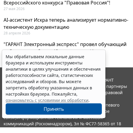
Всероссийского конкурса "Правовая Россия"!
27 мая 2026
AI-ассистент Искра теперь анализирует нормативно-
техническую документацию
28 апреля 2026
"ГАРАНТ Электронный экспресс" провел обучающий
вебинар по работе с AI-ассистентом Искра
Мы обрабатываем локальные данные
23 апреля 2026
браузера и используем инструменты
аналитики в целях улучшения и обеспечения
работоспособности сайта, статистических
© ООО "НПП "ГАРАНТ-СЕРВИС", 2026. Система ГАРАНТ
исследований и обзоров. Вы можете
выпускается с 1990 года. Компания "Гарант" и ее партнеры
запретить обработку указанных данных в
являются участниками Российской ассоциации правовой
настройках браузера. Пожалуйста,
информации ГАРАНТ.
ознакомьтесь с условиями их обработки
.
Портал ГАРАНТ.РУ зарегистрирован в качестве сетевого
Принять
издания Федеральной службой по надзору в сфере
связи,информационных технологий и массовых
коммуникаций (Роскомнадзором), Эл № ФС77-58365 от 18
июня 2014 года.