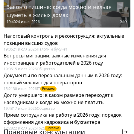
Закон о тишине: когда можно и нельзя
шуметь в жилых домах
19:40
24 июля 2026
ЖКХ
Налоговый контроль и реконструкция: актуальные
позиции высших судов
19:06
21 июля 2026
Налоги и бухучет
Вопросы миграции: важные изменения для
иностранцев и работодателей в 2026 году
19:05
15 июля 2026
Общество
Документы по персональным данным в 2026 году:
полный чек-лист для операторов
15:21
30 июля 2026
IT
Реклама
Долги умершего: в каком размере переходят к
наследникам и когда их можно не платить
19:43
17 июля 2026
Общество
Прием сотрудника на работу в 2026 году: порядок
оформления для кадровика и бухгалтера
12:28
22 июля 2026
Труд
Реклама
Правовые консультации