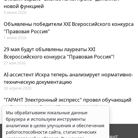
новой функцией
9 июня 2026
Объявлены победители XXI Всероссийского конкурса
"Правовая Россия"
1 июня 2026
29 мая будут объявлены лауреаты XXI
Всероссийского конкурса "Правовая Россия"!
27 мая 2026
AI-ассистент Искра теперь анализирует нормативно-
техническую документацию
28 апреля 2026
"ГАРАНТ Электронный экспресс" провел обучающий
вебинар по работе с AI-ассистентом Искра
Мы обрабатываем локальные данные
23 апреля 2026
браузера и используем инструменты
аналитики в целях улучшения и обеспечения
работоспособности сайта, статистических
© ООО "НПП "ГАРАНТ-СЕРВИС", 2026. Система ГАРАНТ