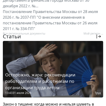
Департамента финансов города Москвы от 30
декабря 2022 г. №...
Постановление Правительства Москвы от 28 июля
2026 г. № 2037-ПП "О внесении изменения в
постановление Правительства Москвы от 26 июля
2011 г. № 334-ПП"
Все региональные документы
Мой регион ...
Статьи
Осторожно, жара: рекомендации
работодателям и работникам по
организации труда летом
13:43
31 июля 2026
Труд
Закон о тишине: когда можно и нельзя шуметь в