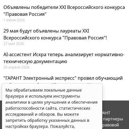
Объявлены победители XXI Всероссийского конкурса
"Правовая Россия"
1 июня 2026
29 мая будут объявлены лауреаты XXI
Всероссийского конкурса "Правовая Россия"!
27 мая 2026
AI-ассистент Искра теперь анализирует нормативно-
техническую документацию
28 апреля 2026
"ГАРАНТ Электронный экспресс" провел обучающий
вебинар по работе с AI-ассистентом Искра
Мы обрабатываем локальные данные
23 апреля 2026
браузера и используем инструменты
аналитики в целях улучшения и обеспечения
работоспособности сайта, статистических
© ООО "НПП "ГАРАНТ-СЕРВИС", 2026. Система ГАРАНТ
исследований и обзоров. Вы можете
выпускается с 1990 года. Компания "Гарант" и ее партнеры
запретить обработку указанных данных в
являются участниками Российской ассоциации правовой
настройках браузера. Пожалуйста,