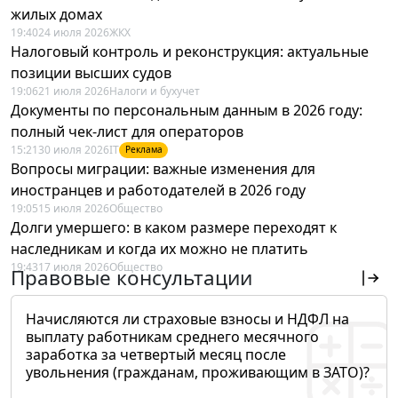
жилых домах
19:40
24 июля 2026
ЖКХ
Налоговый контроль и реконструкция: актуальные
позиции высших судов
19:06
21 июля 2026
Налоги и бухучет
Документы по персональным данным в 2026 году:
полный чек-лист для операторов
15:21
30 июля 2026
IT
Реклама
Вопросы миграции: важные изменения для
иностранцев и работодателей в 2026 году
19:05
15 июля 2026
Общество
Долги умершего: в каком размере переходят к
наследникам и когда их можно не платить
19:43
17 июля 2026
Общество
Правовые консультации
Начисляются ли страховые взносы и НДФЛ на
выплату работникам среднего месячного
заработка за четвертый месяц после
увольнения (гражданам, проживающим в ЗАТО)?