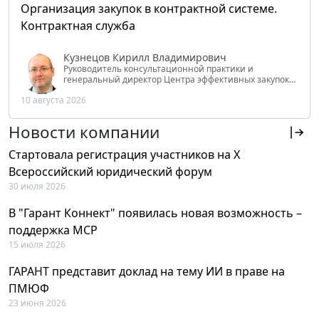
Организация закупок в контрактной системе.
Контрактная служба
Кузнецов Кирилл Владимирович
Руководитель консультационной практики и
генеральный директор Центра эффективных закупок
Tendery.ru, ведущий эксперт РАНХиГС при Президенте
10 августа 2026
РФ
Новости компании
Стартовала регистрация участников на X
Всероссийский юридический форум
30 июля 2026
В "Гарант Коннект" появилась новая возможность –
поддержка MCP
15 июля 2026
ГАРАНТ представит доклад на тему ИИ в праве на
ПМЮФ
23 июня 2026