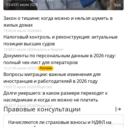
13:43
31 июля 2026
Труд
Закон о тишине: когда можно и нельзя шуметь в
жилых домах
19:40
24 июля 2026
ЖКХ
Налоговый контроль и реконструкция: актуальные
позиции высших судов
19:06
21 июля 2026
Налоги и бухучет
Документы по персональным данным в 2026 году:
полный чек-лист для операторов
15:21
30 июля 2026
IT
Реклама
Вопросы миграции: важные изменения для
иностранцев и работодателей в 2026 году
19:05
15 июля 2026
Общество
Долги умершего: в каком размере переходят к
наследникам и когда их можно не платить
19:43
17 июля 2026
Общество
Правовые консультации
Начисляются ли страховые взносы и НДФЛ на