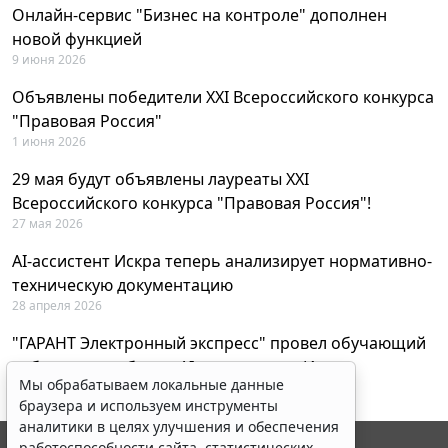
Онлайн-сервис "Бизнес на контроле" дополнен
новой функцией
9 июня 2026
Объявлены победители XXI Всероссийского конкурса
"Правовая Россия"
1 июня 2026
29 мая будут объявлены лауреаты XXI
Всероссийского конкурса "Правовая Россия"!
27 мая 2026
AI-ассистент Искра теперь анализирует нормативно-
техническую документацию
28 апреля 2026
"ГАРАНТ Электронный экспресс" провел обучающий
вебинар по работе с AI-ассистентом Искра
Мы обрабатываем локальные данные
23 апреля 2026
браузера и используем инструменты
аналитики в целях улучшения и обеспечения
работоспособности сайта, статистических