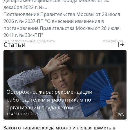
Департамента финансов города Москвы от 30
декабря 2022 г. №...
Постановление Правительства Москвы от 28 июля
2026 г. № 2037-ПП "О внесении изменения в
постановление Правительства Москвы от 26 июля
2011 г. № 334-ПП"
Все региональные документы
Мой регион ...
Статьи
Осторожно, жара: рекомендации
работодателям и работникам по
организации труда летом
13:43
31 июля 2026
Труд
Закон о тишине: когда можно и нельзя шуметь в