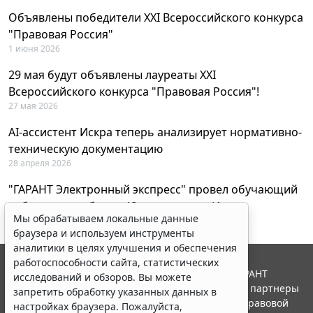
Объявлены победители XXI Всероссийского конкурса
"Правовая Россия"
1 июня 2026
29 мая будут объявлены лауреаты XXI
Всероссийского конкурса "Правовая Россия"!
27 мая 2026
AI-ассистент Искра теперь анализирует нормативно-
техническую документацию
28 апреля 2026
"ГАРАНТ Электронный экспресс" провел обучающий
вебинар по работе с AI-ассистентом Искра
Мы обрабатываем локальные данные
23 апреля 2026
браузера и используем инструменты
аналитики в целях улучшения и обеспечения
работоспособности сайта, статистических
© ООО "НПП "ГАРАНТ-СЕРВИС", 2026. Система ГАРАНТ
исследований и обзоров. Вы можете
выпускается с 1990 года. Компания "Гарант" и ее партнеры
запретить обработку указанных данных в
являются участниками Российской ассоциации правовой
настройках браузера. Пожалуйста,