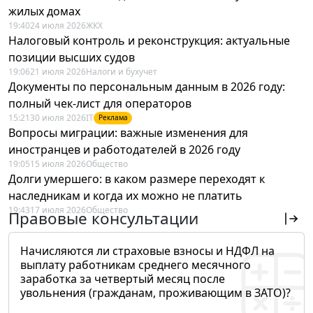
жилых домах
19:40
24 июля 2026
ЖКХ
Налоговый контроль и реконструкция: актуальные
позиции высших судов
19:06
21 июля 2026
Налоги и бухучет
Документы по персональным данным в 2026 году:
полный чек-лист для операторов
15:21
30 июля 2026
IT
Реклама
Вопросы миграции: важные изменения для
иностранцев и работодателей в 2026 году
19:05
15 июля 2026
Общество
Долги умершего: в каком размере переходят к
наследникам и когда их можно не платить
19:43
17 июля 2026
Общество
Правовые консультации
Начисляются ли страховые взносы и НДФЛ на
выплату работникам среднего месячного
заработка за четвертый месяц после
увольнения (гражданам, проживающим в ЗАТО)?