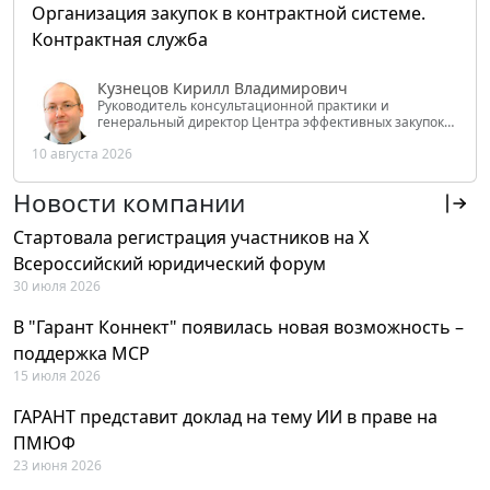
Организация закупок в контрактной системе.
Контрактная служба
Кузнецов Кирилл Владимирович
Руководитель консультационной практики и
генеральный директор Центра эффективных закупок
Tendery.ru, ведущий эксперт РАНХиГС при Президенте
10 августа 2026
РФ
Новости компании
Стартовала регистрация участников на X
Всероссийский юридический форум
30 июля 2026
В "Гарант Коннект" появилась новая возможность –
поддержка MCP
15 июля 2026
ГАРАНТ представит доклад на тему ИИ в праве на
ПМЮФ
23 июня 2026