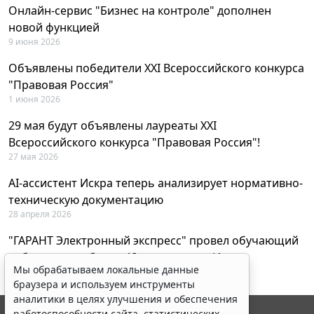
Онлайн-сервис "Бизнес на контроле" дополнен
новой функцией
9 июня 2026
Объявлены победители XXI Всероссийского конкурса
"Правовая Россия"
1 июня 2026
29 мая будут объявлены лауреаты XXI
Всероссийского конкурса "Правовая Россия"!
27 мая 2026
AI-ассистент Искра теперь анализирует нормативно-
техническую документацию
28 апреля 2026
"ГАРАНТ Электронный экспресс" провел обучающий
вебинар по работе с AI-ассистентом Искра
Мы обрабатываем локальные данные
23 апреля 2026
браузера и используем инструменты
аналитики в целях улучшения и обеспечения
работоспособности сайта, статистических