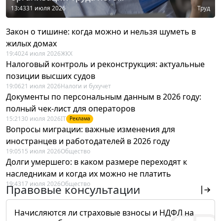
13:43
31 июля 2026
Труд
Закон о тишине: когда можно и нельзя шуметь в
жилых домах
19:40
24 июля 2026
ЖКХ
Налоговый контроль и реконструкция: актуальные
позиции высших судов
19:06
21 июля 2026
Налоги и бухучет
Документы по персональным данным в 2026 году:
полный чек-лист для операторов
15:21
30 июля 2026
IT
Реклама
Вопросы миграции: важные изменения для
иностранцев и работодателей в 2026 году
19:05
15 июля 2026
Общество
Долги умершего: в каком размере переходят к
наследникам и когда их можно не платить
19:43
17 июля 2026
Общество
Правовые консультации
Начисляются ли страховые взносы и НДФЛ на