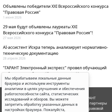
Объявлены победители XXI Всероссийского конкурса
"Правовая Россия"
1 июня 2026
29 мая будут объявлены лауреаты XXI
Всероссийского конкурса "Правовая Россия"!
27 мая 2026
AI-ассистент Искра теперь анализирует нормативно-
техническую документацию
28 апреля 2026
"ГАРАНТ Электронный экспресс" провел обучающий
вебинар по работе с AI-ассистентом Искра
Мы обрабатываем локальные данные
23 апреля 2026
браузера и используем инструменты
аналитики в целях улучшения и обеспечения
работоспособности сайта, статистических
© ООО "НПП "ГАРАНТ-СЕРВИС", 2026. Система ГАРАНТ
исследований и обзоров. Вы можете
выпускается с 1990 года. Компания "Гарант" и ее партнеры
запретить обработку указанных данных в
являются участниками Российской ассоциации правовой
настройках браузера. Пожалуйста,