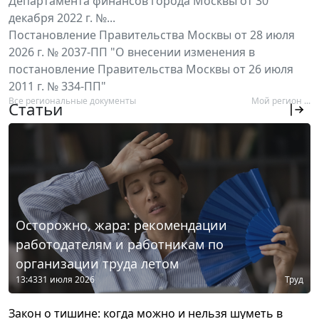
Департамента финансов города Москвы от 30
декабря 2022 г. №...
Постановление Правительства Москвы от 28 июля
2026 г. № 2037-ПП "О внесении изменения в
постановление Правительства Москвы от 26 июля
2011 г. № 334-ПП"
Все региональные документы
Мой регион ...
Статьи
Осторожно, жара: рекомендации
работодателям и работникам по
организации труда летом
13:43
31 июля 2026
Труд
Закон о тишине: когда можно и нельзя шуметь в