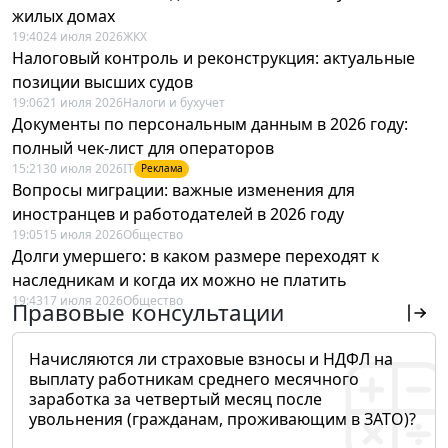
жилых домах
19:40
24 июля 2026
ЖКХ
Налоговый контроль и реконструкция: актуальные
позиции высших судов
19:06
21 июля 2026
Налоги и бухучет
Документы по персональным данным в 2026 году:
полный чек-лист для операторов
15:21
30 июля 2026
IT
Реклама
Вопросы миграции: важные изменения для
иностранцев и работодателей в 2026 году
19:05
15 июля 2026
Общество
Долги умершего: в каком размере переходят к
наследникам и когда их можно не платить
19:43
17 июля 2026
Общество
Правовые консультации
Начисляются ли страховые взносы и НДФЛ на
выплату работникам среднего месячного
заработка за четвертый месяц после
увольнения (гражданам, проживающим в ЗАТО)?