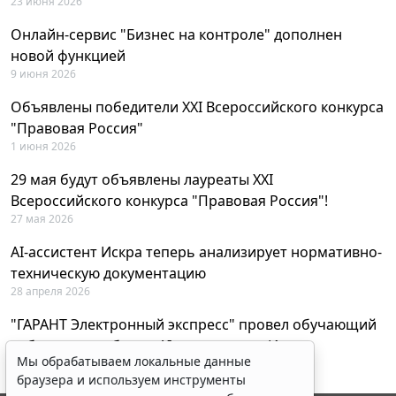
23 июня 2026
Онлайн-сервис "Бизнес на контроле" дополнен
новой функцией
9 июня 2026
Объявлены победители XXI Всероссийского конкурса
"Правовая Россия"
1 июня 2026
29 мая будут объявлены лауреаты XXI
Всероссийского конкурса "Правовая Россия"!
27 мая 2026
AI-ассистент Искра теперь анализирует нормативно-
техническую документацию
28 апреля 2026
"ГАРАНТ Электронный экспресс" провел обучающий
вебинар по работе с AI-ассистентом Искра
Мы обрабатываем локальные данные
23 апреля 2026
браузера и используем инструменты