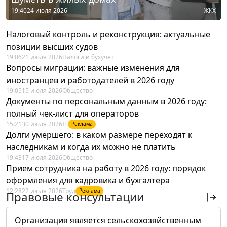
19:40
24 июля 2026
ЖКХ
Налоговый контроль и реконструкция: актуальные
позиции высших судов
19:06
21 июля 2026
Налоги и бухучет
Вопросы миграции: важные изменения для
иностранцев и работодателей в 2026 году
19:05
15 июля 2026
Общество
Документы по персональным данным в 2026 году:
полный чек-лист для операторов
15:21
30 июля 2026
IT
Реклама
Долги умершего: в каком размере переходят к
наследникам и когда их можно не платить
19:43
17 июля 2026
Общество
Прием сотрудника на работу в 2026 году: порядок
оформления для кадровика и бухгалтера
12:28
22 июля 2026
Труд
Реклама
Правовые консультации
Организация является сельскохозяйственным