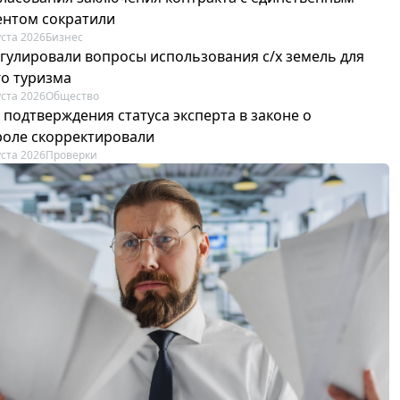
ентом сократили
уста 2026
Бизнес
егулировали вопросы использования с/х земель для
го туризма
уста 2026
Общество
 подтверждения статуса эксперта в законе о
роле скорректировали
уста 2026
Проверки