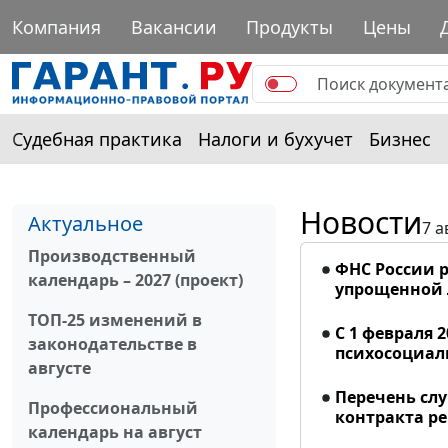
Компания
Вакансии
Продукты
Цены
Судебная практика
Налоги и бухучет
Бизнес
Новости
Актуальное
7 а
Производственный
ФНС России р
календарь – 2027 (проект)
упрощенной
ТОП-25 изменений в
С 1 февраля 
законодательстве в
психосоциал
августе
Перечень сл
Профессиональный
контракта р
календарь на август