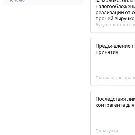
за молоко, опла
налогообложения
реализации от 
прочей выручко
Бухучет и отчетно
Предъявление пр
принятия
Гражданское прав
Последствия ли
контрагента для
Госзакупки