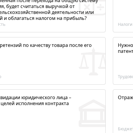
ченная после перехода на общую систему
, будет считаться выручкой от
сельскохозяйственной деятельности или
й и облагаться налогом на прибыль?
сть
Налоги
етензий по качеству товара после его
Нужно
патен
о
Трудов
квидации юридического лица –
Отраж
 целей исполнения контракта
Бюджет