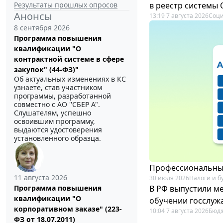
Результаты прошлых опросов
в реестр системы
Анонсы
13:19 7 августа 2026
Соци
8 сентября 2026
Программа повышения
квалификации "О
контрактной системе в сфере
закупок" (44-ФЗ)"
Об актуальных изменениях в КС
узнаете, став участником
программы, разработанной
совместно с АО ''СБЕР А".
Слушателям, успешно
освоившим программу,
выдаются удостоверения
установленного образца.
Профессиональный
11 августа 2026
30 июля 2026
Налоги и б
В РФ выпустили ме
Программа повышения
квалификации "О
обучении госслуж
корпоративном заказе" (223-
10:04 7 августа 2026
Бюдж
ФЗ от 18.07.2011)