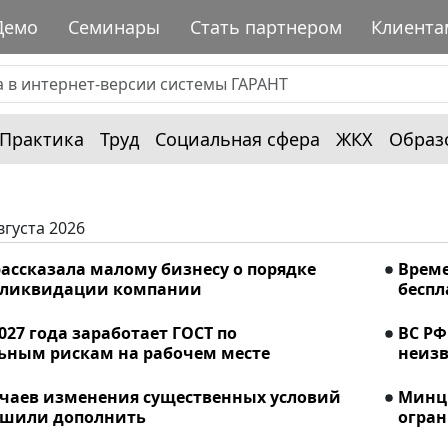
Демо
Семинары
Стать партнером
Клиента
Практика
Труд
Социальная сфера
ЖКХ
Образ
вгуста 2026
ассказала малому бизнесу о порядке
Време
 ликвидации компании
беспл
2027 года заработает ГОСТ по
ВС РФ
ьным рискам на рабочем месте
неизв
учаев изменения существенных условий
Минци
ешили дополнить
огран