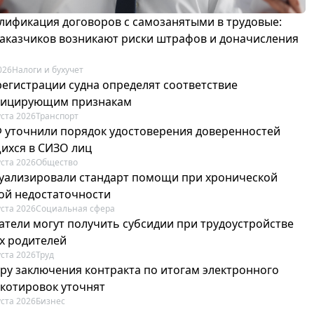
лификация договоров с самозанятыми в трудовые:
 заказчиков возникают риски штрафов и доначисления
026
Налоги и бухучет
регистрации судна определят соответствие
фицирующим признакам
уста 2026
Транспорт
Ф уточнили порядок удостоверения доверенностей
ихся в СИЗО лиц
уста 2026
Общество
туализировали стандарт помощи при хронической
ой недостаточности
уста 2026
Социальная сфера
атели могут получить субсидии при трудоустройстве
х родителей
уста 2026
Труд
ру заключения контракта по итогам электронного
 котировок уточнят
уста 2026
Бизнес