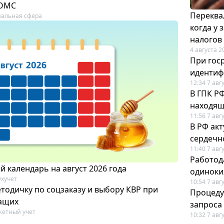
 ОМС
Переква
альная сфера
когда у
налогов
4 августа 2
При гос
иденти
12:34 7 авг
В ГПК Р
находящ
11:56 7 авг
В РФ ак
сердечн
11:40 7 авг
Работод
 календарь на август 2026 года
одиноки
ухучет
10:54 7 авг
тодичку по соцзаказу и выбору КВР при
Процеду
ащих
запроса
етный учет
10:32 7 авг