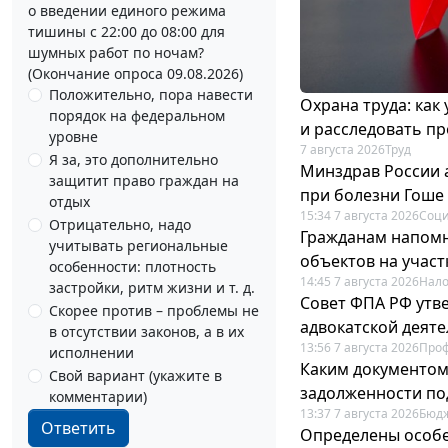
о введении единого режима
тишины с 22:00 до 08:00 для
шумных работ по ночам?
(Окончание опроса 09.08.2026)
Положительно, пора навести
Охрана труда: как
порядок на федеральном
и расследовать п
уровне
7 августа 2026
Труд
Я за, это дополнительно
Минздрав России 
защитит право граждан на
при болезни Гоше
отдых
15:34 7 августа 2026
Соци
Отрицательно, надо
Гражданам напомн
учитывать региональные
объектов на учас
особенности: плотность
14:45 7 августа 2026
Нало
застройки, ритм жизни и т. д.
Совет ФПА РФ утв
Скорее против – проблемы не
адвокатской деят
в отсутствии законов, а в их
13:56 7 августа 2026
Про
исполнении
Каким документо
Свой вариант (укажите в
задолженности по
комментарии)
13:37 7 августа 2026
Бюдж
Ответить
Определены особе