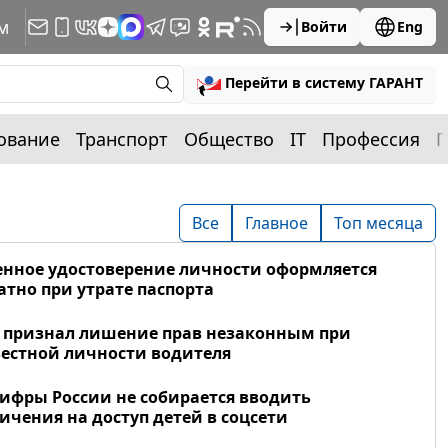
м
Войти
Eng
Перейти в систему ГАРАНТ
ование
Транспорт
Общество
IT
Профессия
П
Все
Главное
Топ месяца
нное удостоверение личности оформляется
атно при утрате паспорта
 признал лишение прав незаконным при
естной личности водителя
фры России не собирается вводить
ичения на доступ детей в соцсети