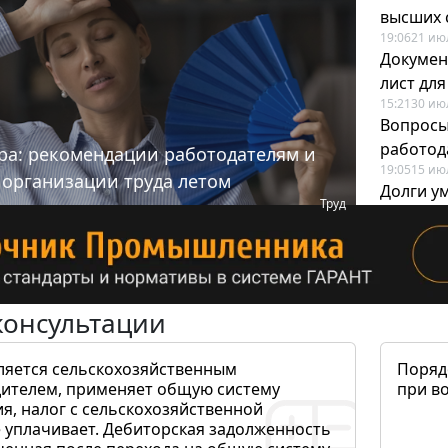
высших 
19:06
21 ию
Докумен
лист дл
15:21
30 ию
Вопросы
работода
ра: рекомендации работодателям и
19:05
15 ию
 организации труда летом
Долги у
Труд
когда и
19:43
17 ию
консультации
ляется сельскохозяйственным
Поряд
ителем, применяет общую систему
при в
я, налог с сельскохозяйственной
 уплачивает. Дебиторская задолженность