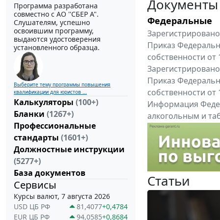
Документы
Программа разработана
совместно с АО ''СБЕР А".
Федеральные
Слушателям, успешно
освоившим программу,
Зарегистрировано 
выдаются удостоверения
Приказ Федеральн
установленного образца.
собственности от 
Зарегистрировано 
Приказ Федеральн
Выберите тему программы повышения
собственности от 
квалификации для юристов ...
Калькуляторы
(100+)
Информация Федер
Бланки
(1267+)
алкогольным и таб
Профессиональные
"Вниманию произв
стандарты
(1601+)
Все федеральные докум
Должностные инструкции
(5277+)
База документов
Статьи
Сервисы
Курсы валют, 7 августа 2026
USD ЦБ РФ
81,4077
+0,4784
EUR ЦБ РФ
94,0585
+0,8684