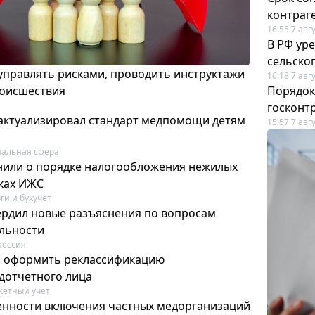
контраг
16:55 7 авг
В РФ ур
сельско
 управлять рисками, проводить инструктажи
16:18 7 авг
роисшествия
Порядок
госконт
актуализировал стандарт медпомощи детям
15:57 7 авг
альная сфера
или о порядке налогообложения нежилых
тках ИЖС
ги и бухучет
ердил новые разъяснения по вопросам
ельности
фессия
м оформить реклассификацию
дотчетного лица
етный учет
нности включения частных медорганизаций