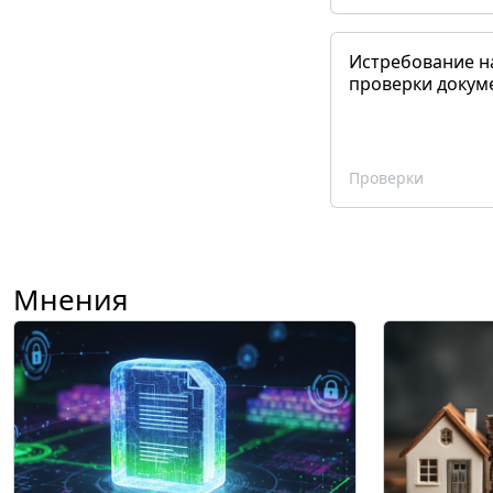
Истребование н
проверки докум
Проверки
Мнения