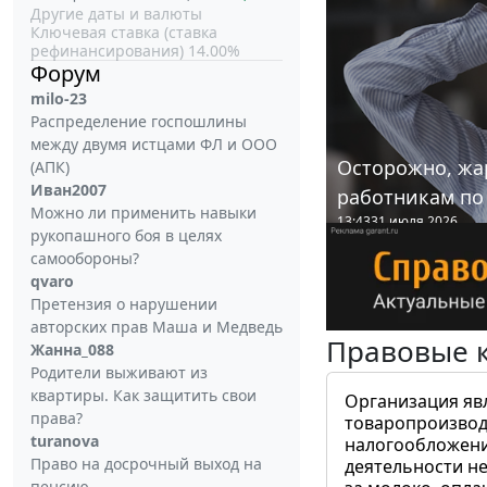
Другие даты и валюты
Ключевая ставка (ставка
рефинансирования) 14.00%
Форум
milo-23
Распределение госпошлины
между двумя истцами ФЛ и ООО
Осторожно, жа
(АПК)
Иван2007
работникам по
Можно ли применить навыки
13:43
31 июля 2026
рукопашного боя в целях
самообороны?
qvaro
Претензия о нарушении
авторских прав Маша и Медведь
Правовые 
Жанна_088
Родители выживают из
квартиры. Как защитить свои
Организация яв
права?
товаропроизвод
turanova
налогообложени
Право на досрочный выход на
деятельности не
пенсию