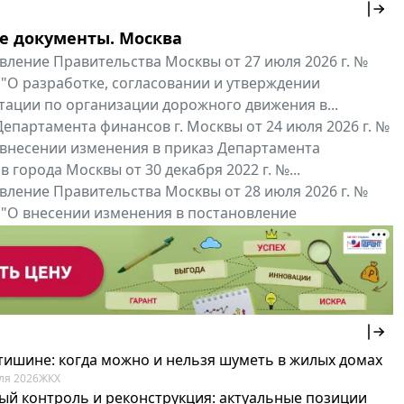
е документы. Москва
вление Правительства Москвы от 27 июля 2026 г. №
 "О разработке, согласовании и утверждении
тации по организации дорожного движения в...
епартамента финансов г. Москвы от 24 июля 2026 г. №
 внесении изменения в приказ Департамента
 города Москвы от 30 декабря 2022 г. №...
вление Правительства Москвы от 28 июля 2026 г. №
 "О внесении изменения в постановление
ьства Москвы от 26 июля 2011 г. № 334-ПП"
нальные документы
Мой регион ...
 тишине: когда можно и нельзя шуметь в жилых домах
ля 2026
ЖКХ
ый контроль и реконструкция: актуальные позиции