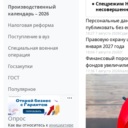
Спецрежим Н
Производственный
несовершенно
календарь – 2026
Персональные дан
Налоговая реформа
публиковать без е
18:27 7 августа 2026
Суде
Поступление в вуз
Правовую охрану 
января 2027 года
Специальная военная
18:04 7 августа 2026
IT
операция
Финансовый порог
фондов увеличили
Госзакупки
17:36 7 августа 2026
Нало
ГОСТ
Популярное
Опрос
Как вы относитесь к
инициативе