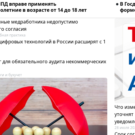
ПД вправе применять
В Гос
летние в возрасте от 14 до 18 лет
форме
ные медработника недопустимо
го согласия
бная практика
цифровых технологий в России расширят с 1
 для обязательного аудита некоммерческих
ги и бухучет
Что изме
уточнят
уведомл
28 июля 20
Срок со