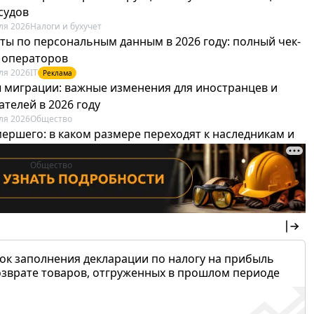
судов
ля 2026
Налоги и бухучет
ты по персональным данным в 2026 году: полный чек-
я операторов
ля 2026
IT
Реклама
 миграции: важные изменения для иностранцев и
телей в 2026 году
ля 2026
Общество
мершего: в каком размере переходят к наследникам и
х можно не платить
ля 2026
Общество
ок заполнения декларации по налогу на прибыль
озврате товаров, отгруженных в прошлом периоде