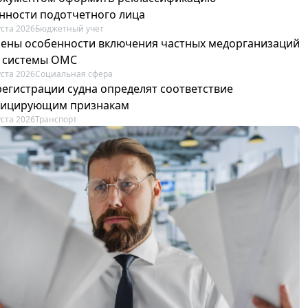
нности подотчетного лица
уста 2026
Бюджетный учет
ены особенности включения частных медорганизаций
р системы ОМС
уста 2026
Социальная сфера
регистрации судна определят соответствие
фицирующим признакам
уста 2026
Транспорт