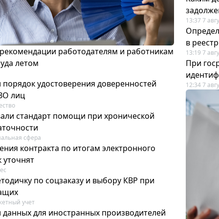
задолже
13:37 7 авг
Определ
в реест
 рекомендации работодателям и работникам
13:19 7 авг
руда летом
При гос
иденти
и порядок удостоверения доверенностей
12:34 7 авг
ЗО лиц
ество
вали стандарт помощи при хронической
аточности
альная сфера
ения контракта по итогам электронного
к уточнят
ес
тодичку по соцзаказу и выбору КВР при
ащих
етный учет
и данных для иностранных производителей