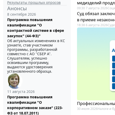
Результаты прошлых опросов
медизделий прод
Анонсы
09:30 7 августа 2026
Соци
Суд обязал заключ
8 сентября 2026
в приеме незакон
Программа повышения
квалификации "О
18:38 6 августа 2026
Суде
контрактной системе в сфере
закупок" (44-ФЗ)"
Об актуальных изменениях в КС
узнаете, став участником
программы, разработанной
совместно с АО ''СБЕР А".
Слушателям, успешно
освоившим программу,
выдаются удостоверения
установленного образца.
11 августа 2026
Программа повышения
квалификации "О
Профессиональный
корпоративном заказе" (223-
30 июля 2026
Налоги и б
ФЗ от 18.07.2011)