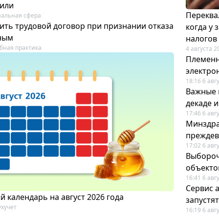
лили
Переква
альная сфера
ить трудовой договор при признании отказа
когда у
ным
налогов
бная практика
4 августа 2
Племенн
электро
18:16 6 авг
Важные 
декаде 
17:46 6 авг
Минздра
преждев
17:02 6 авг
Выбороч
объекто
16:41 6 авг
Сервис 
 календарь на август 2026 года
запустят
ухучет
16:19 6 авг