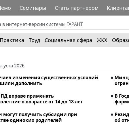
Демо
Семинары
Стать партнером
Клиента
Практика
Труд
Социальная сфера
ЖКХ
Образ
вгуста 2026
учаев изменения существенных условий
Минци
ешили дополнить
огран
ПД вправе применять
В Гос
летние в возрасте от 14 до 18 лет
форме
и могут получить субсидии при
Рези
стве одиноких родителей
об от