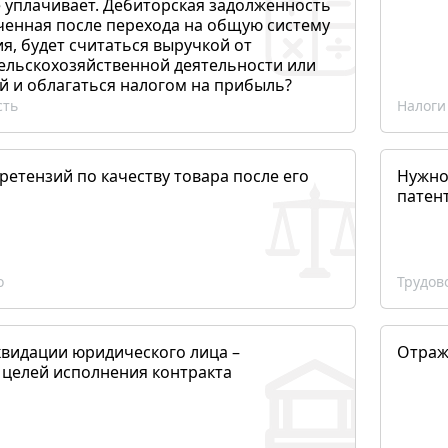
 уплачивает. Дебиторская задолженность
ченная после перехода на общую систему
, будет считаться выручкой от
сельскохозяйственной деятельности или
й и облагаться налогом на прибыль?
сть
Налоги
етензий по качеству товара после его
Нужно
патен
о
Трудов
квидации юридического лица –
Отраж
 целей исполнения контракта