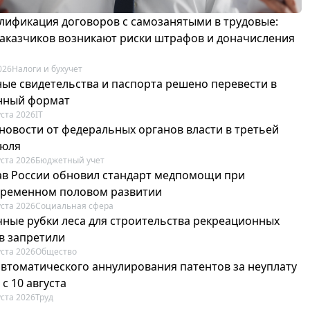
лификация договоров с самозанятыми в трудовые:
 заказчиков возникают риски штрафов и доначисления
026
Налоги и бухучет
ые свидетельства и паспорта решено перевести в
нный формат
уста 2026
IT
новости от федеральных органов власти в третьей
июля
уста 2026
Бюджетный учет
в России обновил стандарт медпомощи при
ременном половом развитии
уста 2026
Социальная сфера
ные рубки леса для строительства рекреационных
в запретили
уста 2026
Общество
автоматического аннулирования патентов за неуплату
 с 10 августа
уста 2026
Труд