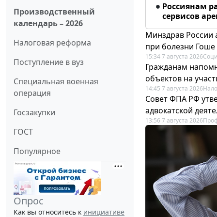
Россиянам р
Производственный
сервисов ар
календарь – 2026
Минздрав России 
Налоговая реформа
при болезни Гоше
15:34 7 августа 2026
Соци
Поступление в вуз
Гражданам напомн
объектов на учас
Специальная военная
14:45 7 августа 2026
Нало
операция
Совет ФПА РФ утв
адвокатской деят
Госзакупки
13:56 7 августа 2026
Про
ГОСТ
Популярное
Опрос
Как вы относитесь к
инициативе