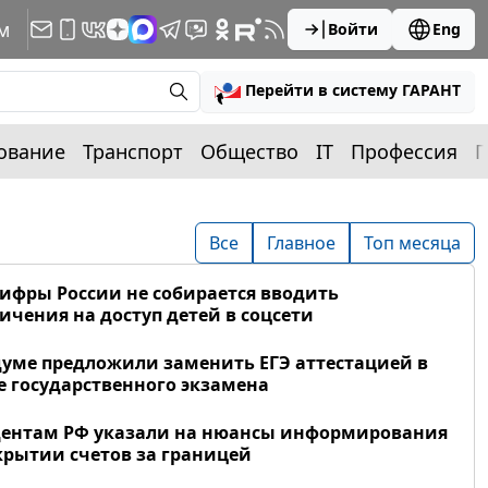
м
Войти
Eng
Перейти в систему ГАРАНТ
ование
Транспорт
Общество
IT
Профессия
П
Все
Главное
Топ месяца
фры России не собирается вводить
ичения на доступ детей в соцсети
думе предложили заменить ЕГЭ аттестацией в
 государственного экзамена
дентам РФ указали на нюансы информирования
крытии счетов за границей