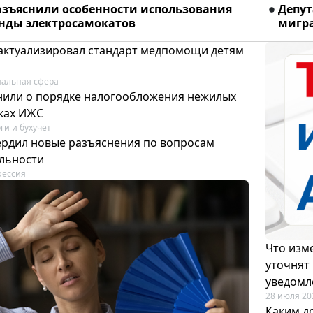
азъяснили особенности использования
Депу
енды электросамокатов
мигра
актуализировал стандарт медпомощи детям
альная сфера
или о порядке налогообложения нежилых
тках ИЖС
ги и бухучет
ердил новые разъяснения по вопросам
ельности
фессия
Что изме
уточнят
уведомл
28 июля 20
Каким д