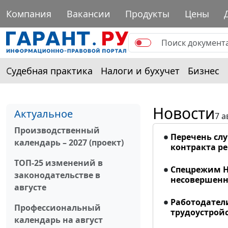
Компания
Вакансии
Продукты
Цены
Судебная практика
Налоги и бухучет
Бизнес
Новости
Актуальное
7 а
Производственный
Перечень сл
календарь – 2027 (проект)
контракта р
ТОП-25 изменений в
Спецрежим Н
законодательстве в
несовершенно
августе
Работодател
Профессиональный
трудоустрой
календарь на август