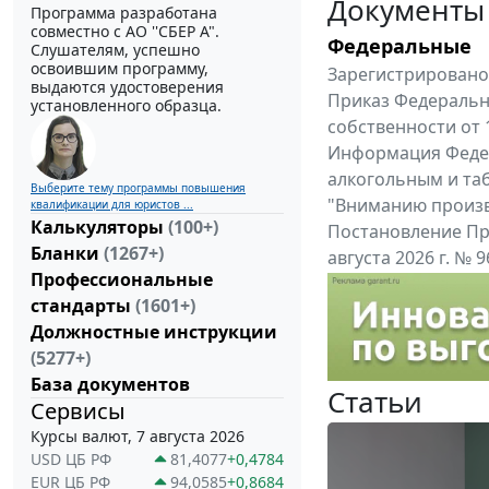
Документы
Программа разработана
совместно с АО ''СБЕР А".
Федеральные
Слушателям, успешно
освоившим программу,
Зарегистрировано 
выдаются удостоверения
Приказ Федеральн
установленного образца.
собственности от 
Информация Федер
алкогольным и таб
Выберите тему программы повышения
"Вниманию произв
квалификации для юристов ...
Калькуляторы
(100+)
Постановление Пр
Бланки
(1267+)
августа 2026 г. №
Профессиональные
Правительства Ро
стандарты
(1601+)
Все федеральные докум
Должностные инструкции
(5277+)
База документов
Статьи
Сервисы
Курсы валют, 7 августа 2026
USD ЦБ РФ
81,4077
+0,4784
EUR ЦБ РФ
94,0585
+0,8684