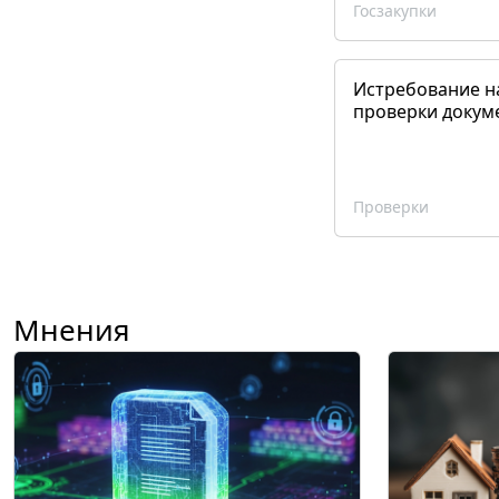
Госзакупки
Истребование н
проверки докум
Проверки
Мнения