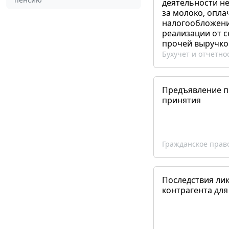
деятельности не
за молоко, опла
налогообложения
реализации от 
прочей выручко
Бухучет и отчетно
Предъявление пр
принятия
Гражданское прав
Последствия ли
контрагента для