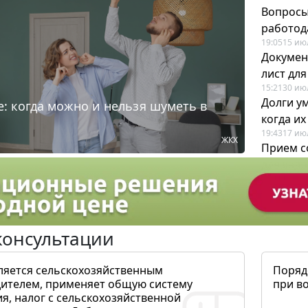
Вопросы
работода
19:05
15 ию
Докумен
лист дл
15:21
30 ию
Долги у
: когда можно и нельзя шуметь в
когда и
19:43
17 ию
ЖКХ
Прием с
для кадр
12:28
22 ию
консультации
ляется сельскохозяйственным
Поряд
ителем, применяет общую систему
при в
я, налог с сельскохозяйственной