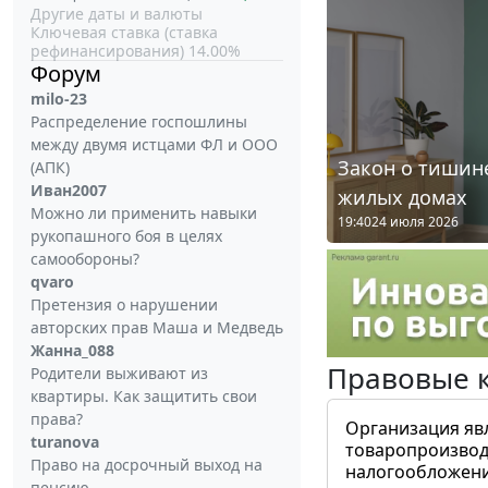
Другие даты и валюты
Ключевая ставка (ставка
рефинансирования) 14.00%
Форум
milo-23
Распределение госпошлины
между двумя истцами ФЛ и ООО
Закон о тишине
(АПК)
Иван2007
жилых домах
Можно ли применить навыки
19:40
24 июля 2026
рукопашного боя в целях
самообороны?
qvaro
Претензия о нарушении
авторских прав Маша и Медведь
Жанна_088
Правовые 
Родители выживают из
квартиры. Как защитить свои
права?
Организация яв
turanova
товаропроизвод
Право на досрочный выход на
налогообложени
пенсию