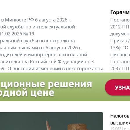
Горячи
в Минюсте РФ 6 августа 2026 г.
Постано
ой службы по интеллектуальной
2012-ПП
11.02.2026 № 19
докумен
альной службы по контролю за
Приказ Д
ачным рынками от 6 августа 2026 г.
138ф "О
одителей и импортёров алкогольной...
финансов
авительства Российской Федерации от 3
Постано
 969 "О внесении изменений в некоторые акты
2037-ПП
ссийской Федерации"
Правител
енты
Все регио
Налогов
высших 
19:06
21 ию