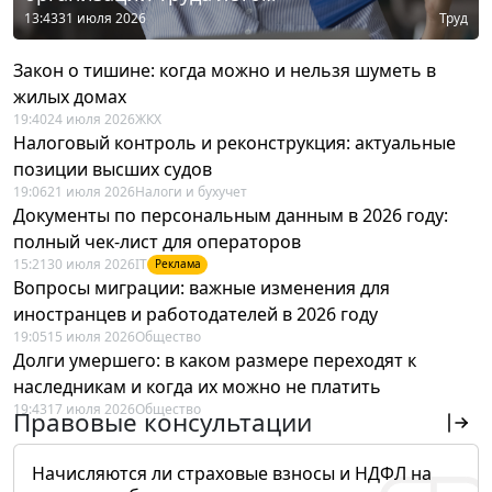
13:43
31 июля 2026
Труд
Закон о тишине: когда можно и нельзя шуметь в
жилых домах
19:40
24 июля 2026
ЖКХ
Налоговый контроль и реконструкция: актуальные
позиции высших судов
19:06
21 июля 2026
Налоги и бухучет
Документы по персональным данным в 2026 году:
полный чек-лист для операторов
15:21
30 июля 2026
IT
Реклама
Вопросы миграции: важные изменения для
иностранцев и работодателей в 2026 году
19:05
15 июля 2026
Общество
Долги умершего: в каком размере переходят к
наследникам и когда их можно не платить
19:43
17 июля 2026
Общество
Правовые консультации
Начисляются ли страховые взносы и НДФЛ на