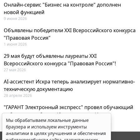
Онлайн-сервис "Бизнес на контроле" дополнен
новой функцией
9 июня 2026
Объявлены победители XXI Всероссийского конкурса
"Правовая Россия"
1 июня 2026
29 мая будут объявлены лауреаты XXI
Всероссийского конкурса "Правовая Россия"!
27 мая 2026
AI-ассистент Искра теперь анализирует нормативно-
техническую документацию
28 апреля 2026
"ГАРАНТ Электронный экспресс" провел обучающий
вебинар по работе с AI-ассистентом Искра
Мы обрабатываем локальные данные
23 апреля 2026
браузера и используем инструменты
аналитики в целях улучшения и обеспечения
работоспособности сайта, статистических