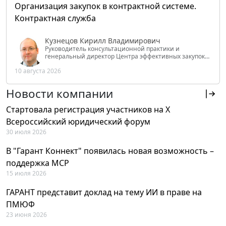
Организация закупок в контрактной системе.
Контрактная служба
Кузнецов Кирилл Владимирович
Руководитель консультационной практики и
генеральный директор Центра эффективных закупок
Tendery.ru, ведущий эксперт РАНХиГС при Президенте
10 августа 2026
РФ
Новости компании
Стартовала регистрация участников на X
Всероссийский юридический форум
30 июля 2026
В "Гарант Коннект" появилась новая возможность –
поддержка MCP
15 июля 2026
ГАРАНТ представит доклад на тему ИИ в праве на
ПМЮФ
23 июня 2026