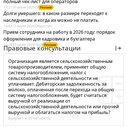
полный чек-лист для операторов
15:21
30 июля 2026
IT
Реклама
Долги умершего: в каком размере переходят к
наследникам и когда их можно не платить
19:43
17 июля 2026
Общество
Прием сотрудника на работу в 2026 году: порядок
оформления для кадровика и бухгалтера
12:28
22 июля 2026
Труд
Реклама
Правовые консультации
Организация является сельскохозяйственным
товаропроизводителем, применяет общую
систему налогообложения, налог с
сельскохозяйственной деятельности не
уплачивает. Дебиторская задолженность за
молоко, оплаченная после перехода на общую
систему налогообложения, будет считаться
выручкой от реализации от
сельскохозяйственной деятельности или прочей
выручкой и облагаться налогом на прибыль?
Бухучет и отчетность