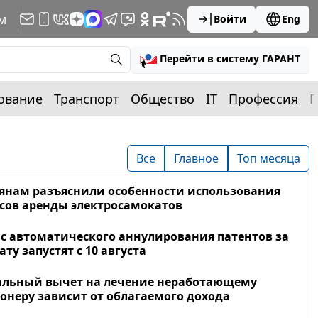
м
Войти
Eng
Перейти в систему ГАРАНТ
ование
Транспорт
Общество
IT
Профессия
П
Все
Главное
Топ месяца
янам разъяснили особенности использования
сов аренды электросамокатов
с автоматического аннулирования патентов за
ату запустят с 10 августа
альный вычет на лечение неработающему
онеру зависит от облагаемого дохода