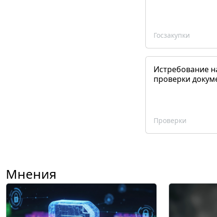
Госзакупки
Истребование н
проверки докум
Проверки
Мнения