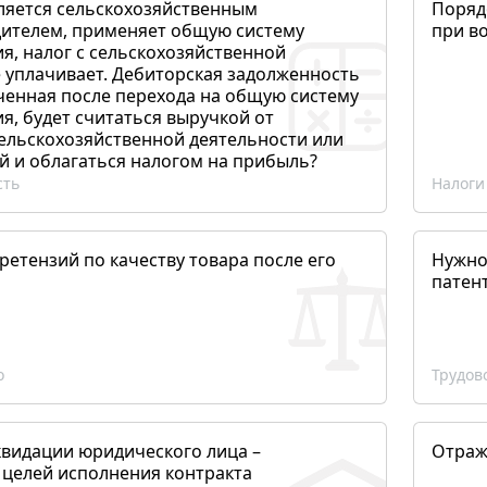
ляется сельскохозяйственным
Поряд
ителем, применяет общую систему
при в
я, налог с сельскохозяйственной
 уплачивает. Дебиторская задолженность
ченная после перехода на общую систему
, будет считаться выручкой от
сельскохозяйственной деятельности или
й и облагаться налогом на прибыль?
сть
Налоги
етензий по качеству товара после его
Нужно
патен
о
Трудов
квидации юридического лица –
Отраж
 целей исполнения контракта