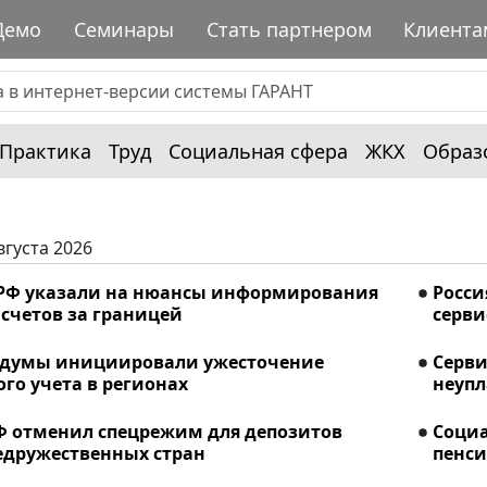
Демо
Семинары
Стать партнером
Клиента
Практика
Труд
Социальная сфера
ЖКХ
Образ
вгуста 2026
РФ указали на нюансы информирования
Росси
счетов за границей
серви
сдумы инициировали ужесточение
Серви
го учета в регионах
неупл
Ф отменил спецрежим для депозитов
Соци
едружественных стран
пенси