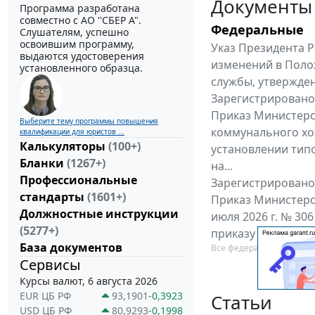
Документы
Программа разработана
совместно с АО ''СБЕР А".
Федеральные
Слушателям, успешно
освоившим программу,
Указ Президента Р
выдаются удостоверения
изменений в Поло
установленного образца.
службы, утвержден
Зарегистрировано 
Приказ Министерс
Выберите тему программы повышения
коммунального хоз
квалификации для юристов ...
Калькуляторы
(100+)
установлении тип
Бланки
(1267+)
на...
Профессиональные
Зарегистрировано 
стандарты
(1601+)
Приказ Министерс
Должностные инструкции
июля 2026 г. № 30
(5277+)
приказу Министерс
База документов
Все федеральные докум
Сервисы
Курсы валют, 6 августа 2026
EUR ЦБ РФ
93,1901
-0,3923
Статьи
USD ЦБ РФ
80,9293
-0,1998