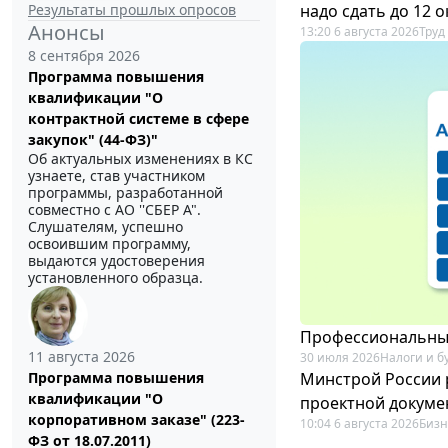
Результаты прошлых опросов
надо сдать до 12 
Анонсы
13:20 6 августа 2026
Труд
8 сентября 2026
Программа повышения
квалификации "О
контрактной системе в сфере
закупок" (44-ФЗ)"
Об актуальных изменениях в КС
узнаете, став участником
программы, разработанной
совместно с АО ''СБЕР А".
Слушателям, успешно
освоившим программу,
выдаются удостоверения
установленного образца.
Профессиональный
11 августа 2026
30 июля 2026
Налоги и б
Минстрой России 
Программа повышения
квалификации "О
проектной докуме
корпоративном заказе" (223-
10:04 6 августа 2026
Бизн
ФЗ от 18.07.2011)