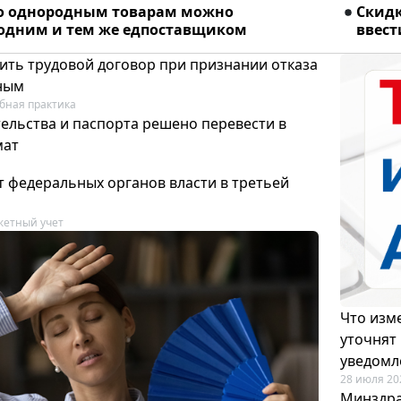
о однородным товарам можно
Скидк
 одним и тем же едпоставщиком
ввест
ить трудовой договор при признании отказа
ным
бная практика
ельства и паспорта решено перевести в
мат
т федеральных органов власти в третьей
етный учет
Что изме
уточнят
уведомл
28 июля 20
Минздра