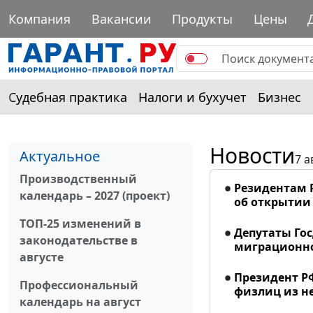
Компания
Вакансии
Продукты
Цены
Судебная практика
Налоги и бухучет
Бизнес
Новости
Актуальное
7 а
Производственный
Резидентам 
календарь – 2027 (проект)
об открытии 
ТОП-25 изменений в
Депутаты Го
законодательстве в
миграционно
августе
Президент Р
Профессиональный
физлиц из н
календарь на август