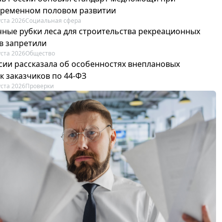
ременном половом развитии
уста 2026
Социальная сфера
ные рубки леса для строительства рекреационных
в запретили
уста 2026
Общество
сии рассказала об особенностях внеплановых
к заказчиков по 44-ФЗ
уста 2026
Проверки