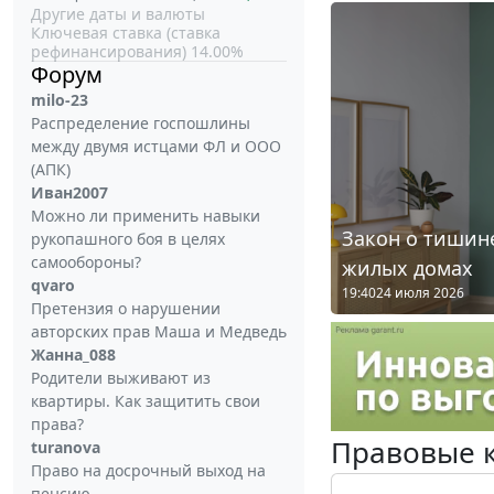
Другие даты и валюты
Ключевая ставка (ставка
рефинансирования) 14.00%
Форум
milo-23
Распределение госпошлины
между двумя истцами ФЛ и ООО
(АПК)
Иван2007
Можно ли применить навыки
Закон о тишине
рукопашного боя в целях
самообороны?
жилых домах
qvaro
19:40
24 июля 2026
Претензия о нарушении
авторских прав Маша и Медведь
Жанна_088
Родители выживают из
квартиры. Как защитить свои
права?
Правовые 
turanova
Право на досрочный выход на
пенсию