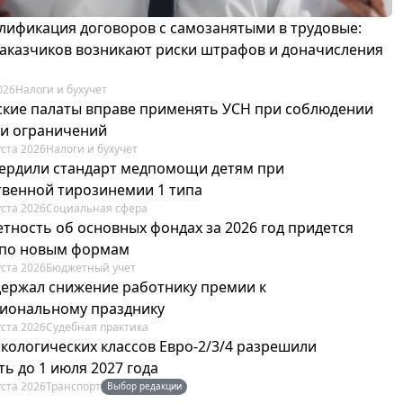
лификация договоров с самозанятыми в трудовые:
 заказчиков возникают риски штрафов и доначисления
026
Налоги и бухучет
ские палаты вправе применять УСН при соблюдении
 и ограничений
уста 2026
Налоги и бухучет
вердили стандарт медпомощи детям при
твенной тирозинемии 1 типа
уста 2026
Социальная сфера
етность об основных фондах за 2026 год придется
 по новым формам
уста 2026
Бюджетный учет
держал снижение работнику премии к
иональному празднику
уста 2026
Судебная практика
экологических классов Евро-2/3/4 разрешили
ь до 1 июля 2027 года
уста 2026
Транспорт
Выбор редакции