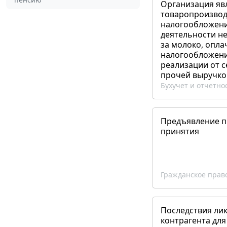
Организация яв
товаропроизвод
налогообложени
деятельности не
за молоко, опла
налогообложения
реализации от 
прочей выручко
Бухучет и отчетно
Предъявление пр
принятия
Гражданское прав
Последствия ли
контрагента для