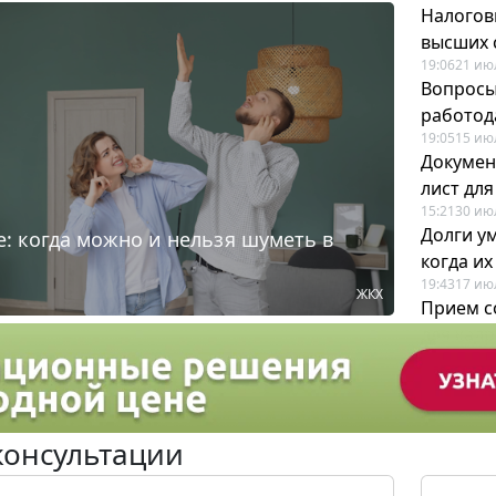
Налогов
высших 
19:06
21 ию
Вопросы
работода
19:05
15 ию
Докумен
лист дл
15:21
30 ию
Долги у
: когда можно и нельзя шуметь в
когда и
19:43
17 ию
ЖКХ
Прием с
для кадр
12:28
22 ию
консультации