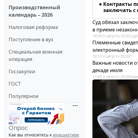
Контракты п
Производственный
заключать с
календарь – 2026
Суд обязал заключ
Налоговая реформа
в приеме незакон
18:38 6 августа 2026
Суде
Поступление в вуз
Племенные свидет
электронный фор
Специальная военная
18:16 6 августа 2026
IT
операция
Важные новости о
декаде июля
Госзакупки
17:46 6 августа 2026
Бюдж
ГОСТ
Популярное
Опрос
Как вы относитесь к
инициативе