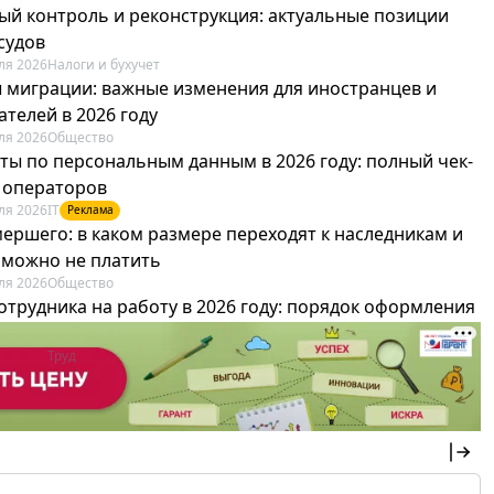
ый контроль и реконструкция: актуальные позиции
судов
ля 2026
Налоги и бухучет
 миграции: важные изменения для иностранцев и
телей в 2026 году
ля 2026
Общество
ты по персональным данным в 2026 году: полный чек-
я операторов
ля 2026
IT
Реклама
мершего: в каком размере переходят к наследникам и
х можно не платить
ля 2026
Общество
отрудника на работу в 2026 году: порядок оформления
овика и бухгалтера
ля 2026
Труд
Реклама