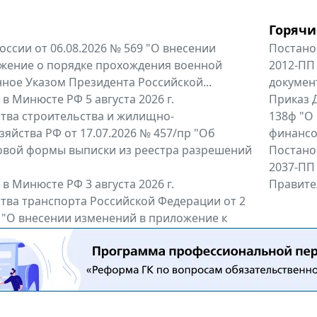
Горячи
оссии от 06.08.2026 № 569 "О внесении
Постано
жение о порядке прохождения военной
2012-ПП
ное Указом Президента Российской...
докумен
в Минюсте РФ 5 августа 2026 г.
Приказ Д
тва строительства и жилищно-
138ф "О
яйства РФ от 17.07.2026 № 457/пр "Об
финансов
овой формы выписки из реестра разрешений
Постано
2037-ПП
в Минюсте РФ 3 августа 2026 г.
Правител
тва транспорта Российской Федерации от 2
6 "О внесении изменений в приложение к
тва транспорта Российской...
енты
Все регио