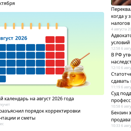
октября
Переква
когда у
налогов
4 августа 2
Адвокат
условий
12:58 6 авг
В РФ ут
наследс
12:10 6 авг
Статотч
сдавать
11:19 6 авг
Суд под
 календарь на август 2026 года
професс
ухучет
10:58 6 авг
разъяснил порядок корректировки
Бензин 
нтации и сметы
продават
ес
10:33 6 авг