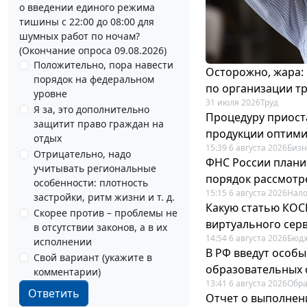
о введении единого режима
тишины с 22:00 до 08:00 для
шумных работ по ночам?
(Окончание опроса 09.08.2026)
Положительно, пора навести
Осторожно, жара:
порядок на федеральном
по организации т
уровне
31 июля 2026
Труд
Я за, это дополнительно
Процедуру приост
защитит право граждан на
продукции оптим
отдых
15:39 6 августа 2026
Бизн
Отрицательно, надо
ФНС России плани
учитывать региональные
порядок рассмотр
особенности: плотность
15:15 6 августа 2026
Нало
застройки, ритм жизни и т. д.
Какую статью КОСГ
Скорее против – проблемы не
виртуального сер
в отсутствии законов, а в их
14:54 6 августа 2026
Бюдж
исполнении
В РФ введут особы
Свой вариант (укажите в
образовательных 
комментарии)
13:41 6 августа 2026
Обр
Ответить
Отчет о выполнен