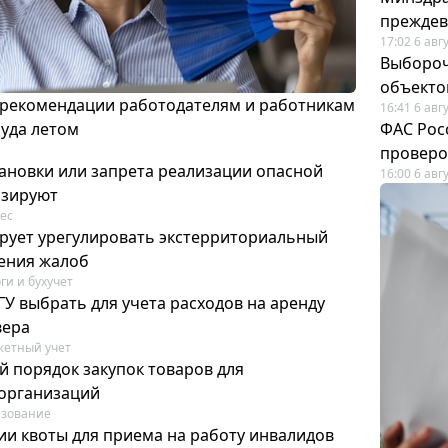
преждев
17:02 6 авг
Выбороч
объекто
 рекомендации работодателям и работникам
16:41 6 авг
руда летом
ФАС Рос
проверо
ановки или запрета реализации опасной
16:00 6 авг
изируют
ес
рует урегулировать экстерриториальный
ения жалоб
ги и бухучет
У выбрать для учета расходов на аренду
вера
етный учет
й порядок закупок товаров для
организаций
азование
ии квоты для приема на работу инвалидов