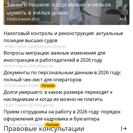
Закон о тишине: когда можно и нельзя
шуметь в жилых домах
19:40
24 июля 2026
ЖКХ
Налоговый контроль и реконструкция: актуальные
позиции высших судов
19:06
21 июля 2026
Налоги и бухучет
Вопросы миграции: важные изменения для
иностранцев и работодателей в 2026 году
19:05
15 июля 2026
Общество
Документы по персональным данным в 2026 году:
полный чек-лист для операторов
15:21
30 июля 2026
IT
Реклама
Долги умершего: в каком размере переходят к
наследникам и когда их можно не платить
19:43
17 июля 2026
Общество
Прием сотрудника на работу в 2026 году: порядок
оформления для кадровика и бухгалтера
12:28
22 июля 2026
Труд
Реклама
Правовые консультации