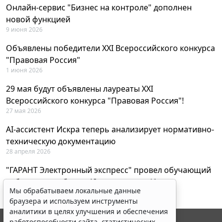
Онлайн-сервис "Бизнес на контроле" дополнен
новой функцией
9 июня 2026
Объявлены победители XXI Всероссийского конкурса
"Правовая Россия"
1 июня 2026
29 мая будут объявлены лауреаты XXI
Всероссийского конкурса "Правовая Россия"!
27 мая 2026
AI-ассистент Искра теперь анализирует нормативно-
техническую документацию
28 апреля 2026
"ГАРАНТ Электронный экспресс" провел обучающий
вебинар по работе с AI-ассистентом Искра
Мы обрабатываем локальные данные
23 апреля 2026
браузера и используем инструменты
аналитики в целях улучшения и обеспечения
работоспособности сайта, статистических