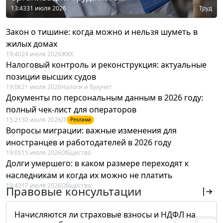
13:43
31 июля 2026
Труд
Закон о тишине: когда можно и нельзя шуметь в
жилых домах
19:40
24 июля 2026
ЖКХ
Налоговый контроль и реконструкция: актуальные
позиции высших судов
19:06
21 июля 2026
Налоги и бухучет
Документы по персональным данным в 2026 году:
полный чек-лист для операторов
15:21
30 июля 2026
IT
Реклама
Вопросы миграции: важные изменения для
иностранцев и работодателей в 2026 году
19:05
15 июля 2026
Общество
Долги умершего: в каком размере переходят к
наследникам и когда их можно не платить
19:43
17 июля 2026
Общество
Правовые консультации
Начисляются ли страховые взносы и НДФЛ на