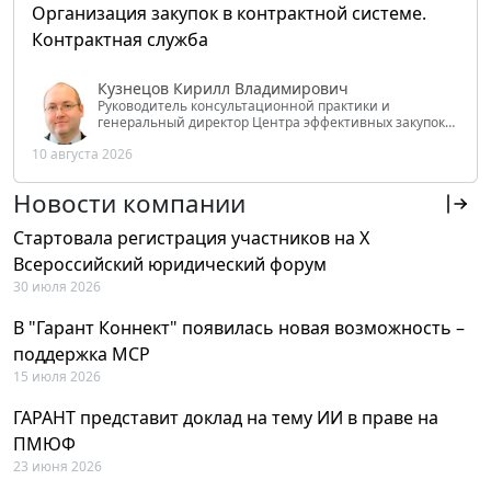
Организация закупок в контрактной системе.
Контрактная служба
Кузнецов Кирилл Владимирович
Руководитель консультационной практики и
генеральный директор Центра эффективных закупок
Tendery.ru, ведущий эксперт РАНХиГС при Президенте
10 августа 2026
РФ
Новости компании
Стартовала регистрация участников на X
Всероссийский юридический форум
30 июля 2026
В "Гарант Коннект" появилась новая возможность –
поддержка MCP
15 июля 2026
ГАРАНТ представит доклад на тему ИИ в праве на
ПМЮФ
23 июня 2026