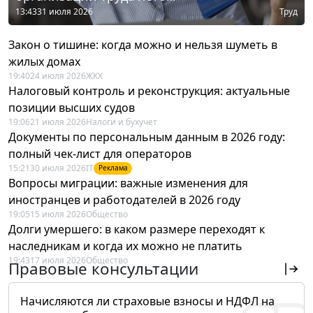
13:43
31 июля 2026
Труд
Закон о тишине: когда можно и нельзя шуметь в
жилых домах
19:40
24 июля 2026
ЖКХ
Налоговый контроль и реконструкция: актуальные
позиции высших судов
19:06
21 июля 2026
Налоги и бухучет
Документы по персональным данным в 2026 году:
полный чек-лист для операторов
15:21
30 июля 2026
IT
Реклама
Вопросы миграции: важные изменения для
иностранцев и работодателей в 2026 году
19:05
15 июля 2026
Общество
Долги умершего: в каком размере переходят к
наследникам и когда их можно не платить
19:43
17 июля 2026
Общество
Правовые консультации
Начисляются ли страховые взносы и НДФЛ на