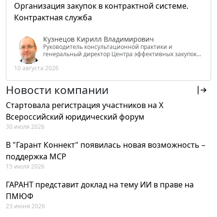
Организация закупок в контрактной системе.
Контрактная служба
Кузнецов Кирилл Владимирович
Руководитель консультационной практики и
генеральный директор Центра эффективных закупок
Tendery.ru, ведущий эксперт РАНХиГС при Президенте
10 августа 2026
РФ
Новости компании
Стартовала регистрация участников на X
Всероссийский юридический форум
30 июля 2026
В "Гарант Коннект" появилась новая возможность –
поддержка MCP
15 июля 2026
ГАРАНТ представит доклад на тему ИИ в праве на
ПМЮФ
23 июня 2026