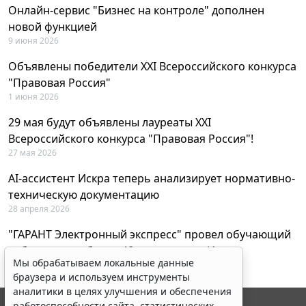
Онлайн-сервис "Бизнес на контроле" дополнен
новой функцией
9 июня 2026
Объявлены победители XXI Всероссийского конкурса
"Правовая Россия"
1 июня 2026
29 мая будут объявлены лауреаты XXI
Всероссийского конкурса "Правовая Россия"!
27 мая 2026
AI-ассистент Искра теперь анализирует нормативно-
техническую документацию
28 апреля 2026
"ГАРАНТ Электронный экспресс" провел обучающий
вебинар по работе с AI-ассистентом Искра
Мы обрабатываем локальные данные
23 апреля 2026
браузера и используем инструменты
аналитики в целях улучшения и обеспечения
работоспособности сайта, статистических