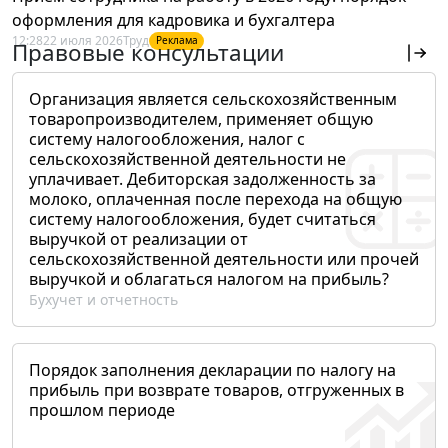
оформления для кадровика и бухгалтера
12:28
22 июля 2026
Труд
Реклама
Правовые консультации
Организация является сельскохозяйственным
товаропроизводителем, применяет общую
систему налогообложения, налог с
сельскохозяйственной деятельности не
уплачивает. Дебиторская задолженность за
молоко, оплаченная после перехода на общую
систему налогообложения, будет считаться
выручкой от реализации от
сельскохозяйственной деятельности или прочей
выручкой и облагаться налогом на прибыль?
Бухучет и отчетность
Порядок заполнения декларации по налогу на
прибыль при возврате товаров, отгруженных в
прошлом периоде