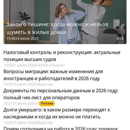
Закон о тишине: когда можно и нельзя
шуметь в жилых домах
19:40
24 июля 2026
ЖКХ
Налоговый контроль и реконструкция: актуальные
позиции высших судов
19:06
21 июля 2026
Налоги и бухучет
Вопросы миграции: важные изменения для
иностранцев и работодателей в 2026 году
19:05
15 июля 2026
Общество
Документы по персональным данным в 2026 году:
полный чек-лист для операторов
15:21
30 июля 2026
IT
Реклама
Долги умершего: в каком размере переходят к
наследникам и когда их можно не платить
19:43
17 июля 2026
Общество
Прием сотрудника на работу в 2026 году: порядок