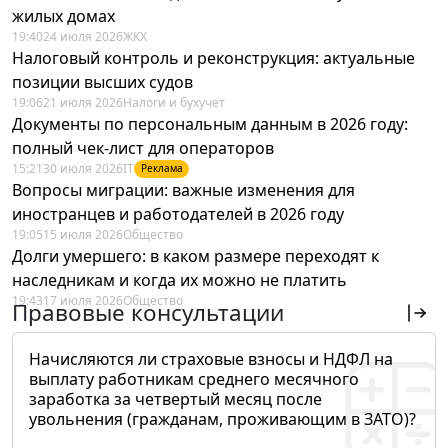
жилых домах
19:40
24 июля 2026
ЖКХ
Налоговый контроль и реконструкция: актуальные
позиции высших судов
19:06
21 июля 2026
Налоги и бухучет
Документы по персональным данным в 2026 году:
полный чек-лист для операторов
15:21
30 июля 2026
IT
Реклама
Вопросы миграции: важные изменения для
иностранцев и работодателей в 2026 году
19:05
15 июля 2026
Общество
Долги умершего: в каком размере переходят к
наследникам и когда их можно не платить
19:43
17 июля 2026
Общество
Правовые консультации
Начисляются ли страховые взносы и НДФЛ на
выплату работникам среднего месячного
заработка за четвертый месяц после
увольнения (гражданам, проживающим в ЗАТО)?