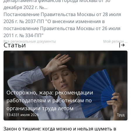
Департамента финансов города Москвы от 30
декабря 2022 г. №...
Постановление Правительства Москвы от 28 июля
2026 г. № 2037-ПП "О внесении изменения в
постановление Правительства Москвы от 26 июля
2011 г. № 334-ПП"
Все региональные документы
Мой регион ...
Статьи
Осторожно, жара: рекомендации
работодателям и работникам по
организации труда летом
13:43
31 июля 2026
Труд
Закон о тишине: когда можно и нельзя шуметь в