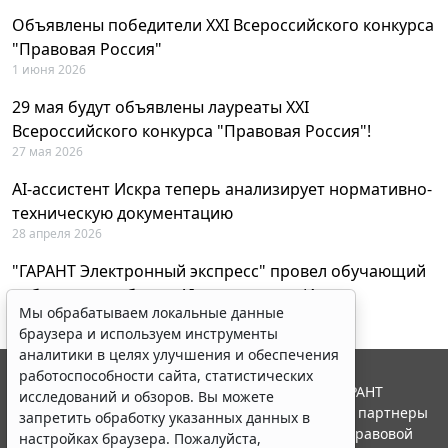
Объявлены победители XXI Всероссийского конкурса
"Правовая Россия"
1 июня 2026
29 мая будут объявлены лауреаты XXI
Всероссийского конкурса "Правовая Россия"!
27 мая 2026
AI-ассистент Искра теперь анализирует нормативно-
техническую документацию
28 апреля 2026
"ГАРАНТ Электронный экспресс" провел обучающий
вебинар по работе с AI-ассистентом Искра
Мы обрабатываем локальные данные
23 апреля 2026
браузера и используем инструменты
аналитики в целях улучшения и обеспечения
работоспособности сайта, статистических
© ООО "НПП "ГАРАНТ-СЕРВИС", 2026. Система ГАРАНТ
исследований и обзоров. Вы можете
выпускается с 1990 года. Компания "Гарант" и ее партнеры
запретить обработку указанных данных в
являются участниками Российской ассоциации правовой
настройках браузера. Пожалуйста,