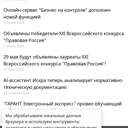
Онлайн-сервис "Бизнес на контроле" дополнен
новой функцией
9 июня 2026
Объявлены победители XXI Всероссийского конкурса
"Правовая Россия"
1 июня 2026
29 мая будут объявлены лауреаты XXI
Всероссийского конкурса "Правовая Россия"!
27 мая 2026
AI-ассистент Искра теперь анализирует нормативно-
техническую документацию
28 апреля 2026
"ГАРАНТ Электронный экспресс" провел обучающий
вебинар по работе с AI-ассистентом Искра
Мы обрабатываем локальные данные
23 апреля 2026
браузера и используем инструменты
аналитики в целях улучшения и обеспечения