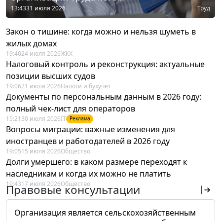
13:43
31 июля 2026
Труд
Закон о тишине: когда можно и нельзя шуметь в
жилых домах
19:40
24 июля 2026
ЖКХ
Налоговый контроль и реконструкция: актуальные
позиции высших судов
19:06
21 июля 2026
Налоги и бухучет
Документы по персональным данным в 2026 году:
полный чек-лист для операторов
15:21
30 июля 2026
IT
Реклама
Вопросы миграции: важные изменения для
иностранцев и работодателей в 2026 году
19:05
15 июля 2026
Общество
Долги умершего: в каком размере переходят к
наследникам и когда их можно не платить
19:43
17 июля 2026
Общество
Правовые консультации
Организация является сельскохозяйственным