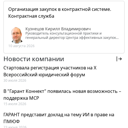
Организация закупок в контрактной системе.
Контрактная служба
Кузнецов Кирилл Владимирович
Руководитель консультационной практики и
генеральный директор Центра эффективных закупок
Tendery.ru, ведущий эксперт РАНХиГС при Президенте
10 августа 2026
РФ
Новости компании
Стартовала регистрация участников на X
Всероссийский юридический форум
30 июля 2026
В "Гарант Коннект" появилась новая возможность –
поддержка MCP
15 июля 2026
ГАРАНТ представит доклад на тему ИИ в праве на
ПМЮФ
23 июня 2026