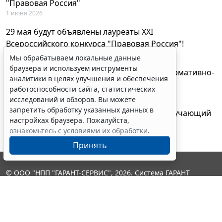
"Правовая Россия"
1 июня 2026
29 мая будут объявлены лауреаты XXI
Всероссийского конкурса "Правовая Россия"!
27 мая 2026
Мы обрабатываем локальные данные
браузера и используем инструменты
AI-ассистент Искра теперь анализирует нормативно-
аналитики в целях улучшения и обеспечения
техническую документацию
работоспособности сайта, статистических
28 апреля 2026
исследований и обзоров. Вы можете
запретить обработку указанных данных в
"ГАРАНТ Электронный экспресс" провел обучающий
настройках браузера. Пожалуйста,
вебинар по работе с AI-ассистентом Искра
ознакомьтесь с условиями их обработки
.
23 апреля 2026
Принять
© ООО "НПП "ГАРАНТ-СЕРВИС", 2026. Система ГАРАНТ
выпускается с 1990 года. Компания "Гарант" и ее партнеры
являются участниками Российской ассоциации правовой
информации ГАРАНТ.
Контакты
8-800-200-88-88