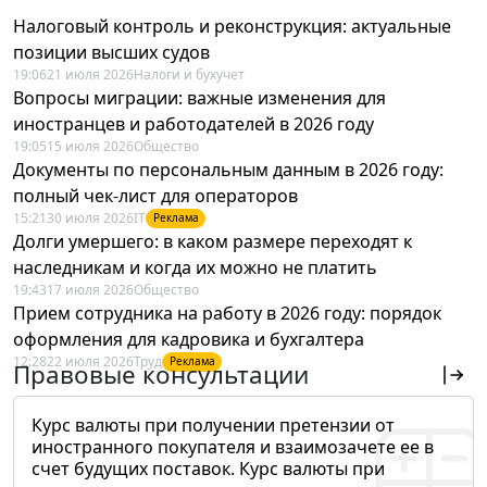
Налоговый контроль и реконструкция: актуальные
позиции высших судов
19:06
21 июля 2026
Налоги и бухучет
Вопросы миграции: важные изменения для
иностранцев и работодателей в 2026 году
19:05
15 июля 2026
Общество
Документы по персональным данным в 2026 году:
полный чек-лист для операторов
15:21
30 июля 2026
IT
Реклама
Долги умершего: в каком размере переходят к
наследникам и когда их можно не платить
19:43
17 июля 2026
Общество
Прием сотрудника на работу в 2026 году: порядок
оформления для кадровика и бухгалтера
12:28
22 июля 2026
Труд
Реклама
Правовые консультации
Курс валюты при получении претензии от
иностранного покупателя и взаимозачете ее в
счет будущих поставок. Курс валюты при