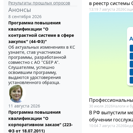
Результаты прошлых опросов
в реестр системы
Анонсы
13:19 7 августа 2026
Соци
8 сентября 2026
Программа повышения
квалификации "О
контрактной системе в сфере
закупок" (44-ФЗ)"
Об актуальных изменениях в КС
узнаете, став участником
программы, разработанной
совместно с АО ''СБЕР А".
Слушателям, успешно
освоившим программу,
выдаются удостоверения
установленного образца.
Профессиональный
11 августа 2026
30 июля 2026
Налоги и б
В РФ выпустили ме
Программа повышения
квалификации "О
обучении госслуж
корпоративном заказе" (223-
10:04 7 августа 2026
Бюдж
ФЗ от 18.07.2011)