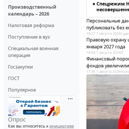
Спецрежим Н
Производственный
несовершенно
календарь – 2026
Персональные дан
Налоговая реформа
публиковать без е
18:27 7 августа 2026
Суде
Поступление в вуз
Правовую охрану 
января 2027 года
Специальная военная
18:04 7 августа 2026
IT
операция
Финансовый порог
фондов увеличили
Госзакупки
17:36 7 августа 2026
Нало
ГОСТ
Популярное
Опрос
Как вы относитесь к
инициативе