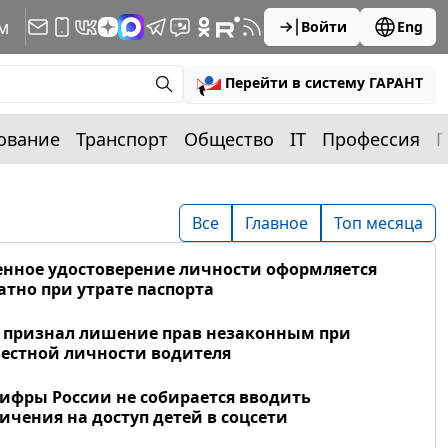
м
Войти
Eng
Перейти в систему ГАРАНТ
ование
Транспорт
Общество
IT
Профессия
П
Все
Главное
Топ месяца
нное удостоверение личности оформляется
атно при утрате паспорта
 признал лишение прав незаконным при
естной личности водителя
фры России не собирается вводить
ичения на доступ детей в соцсети