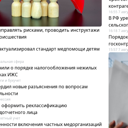
контраг
16:55 7 авг
В РФ ур
сельско
 управлять рисками, проводить инструктажи
16:18 7 авг
роисшествия
Порядок
госконт
актуализировал стандарт медпомощи детям
15:57 7 авг
альная сфера
или о порядке налогообложения нежилых
тках ИЖС
ги и бухучет
ердил новые разъяснения по вопросам
ельности
фессия
м оформить реклассификацию
дотчетного лица
етный учет
нности включения частных медорганизаций