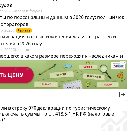
судов
ля 2026
Налоги и бухучет
ты по персональным данным в 2026 году: полный чек-
я операторов
ля 2026
IT
Реклама
 миграции: важные изменения для иностранцев и
телей в 2026 году
ля 2026
Общество
мершего: в каком размере переходят к наследникам и
х можно не платить
ля 2026
Общество
 ли в строку 070 декларации по туристическому
 включать суммы по ст. 418.5-1 НК РФ (налоговые
)?