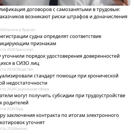
лификация договоров с самозанятыми в трудовые:
 заказчиков возникают риски штрафов и доначисления
026
Налоги и бухучет
регистрации судна определят соответствие
фицирующим признакам
уста 2026
Транспорт
Ф уточнили порядок удостоверения доверенностей
ихся в СИЗО лиц
уста 2026
Общество
туализировали стандарт помощи при хронической
ой недостаточности
уста 2026
Социальная сфера
атели могут получить субсидии при трудоустройстве
х родителей
уста 2026
Труд
ру заключения контракта по итогам электронного
 котировок уточнят
уста 2026
Бизнес