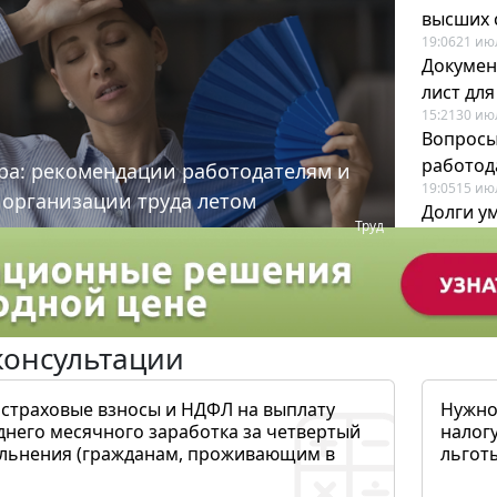
высших 
19:06
21 ию
Докумен
лист дл
15:21
30 ию
Вопросы
работода
ра: рекомендации работодателям и
19:05
15 ию
 организации труда летом
Долги у
Труд
когда и
19:43
17 ию
консультации
 страховые взносы и НДФЛ на выплату
Нужно
днего месячного заработка за четвертый
налогу
ольнения (гражданам, проживающим в
льготы