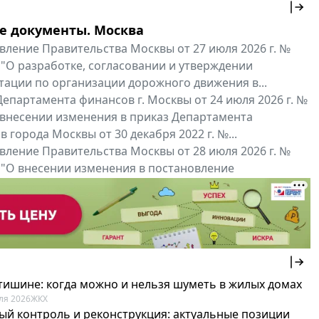
е документы. Москва
вление Правительства Москвы от 27 июля 2026 г. №
 "О разработке, согласовании и утверждении
тации по организации дорожного движения в...
епартамента финансов г. Москвы от 24 июля 2026 г. №
 внесении изменения в приказ Департамента
 города Москвы от 30 декабря 2022 г. №...
вление Правительства Москвы от 28 июля 2026 г. №
 "О внесении изменения в постановление
ьства Москвы от 26 июля 2011 г. № 334-ПП"
нальные документы
Мой регион ...
 тишине: когда можно и нельзя шуметь в жилых домах
ля 2026
ЖКХ
ый контроль и реконструкция: актуальные позиции