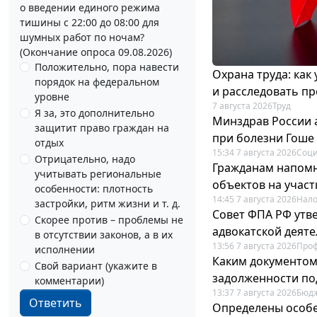
о введении единого режима
тишины с 22:00 до 08:00 для
шумных работ по ночам?
(Окончание опроса 09.08.2026)
Положительно, пора навести
Охрана труда: как
порядок на федеральном
и расследовать п
уровне
7 августа 2026
Труд
Я за, это дополнительно
Минздрав России 
защитит право граждан на
при болезни Гоше
отдых
15:34 7 августа 2026
Соци
Отрицательно, надо
Гражданам напомн
учитывать региональные
объектов на учас
особенности: плотность
14:45 7 августа 2026
Нало
застройки, ритм жизни и т. д.
Совет ФПА РФ утв
Скорее против – проблемы не
адвокатской деят
в отсутствии законов, а в их
13:56 7 августа 2026
Про
исполнении
Каким документо
Свой вариант (укажите в
задолженности по
комментарии)
13:37 7 августа 2026
Бюдж
Ответить
Определены особе