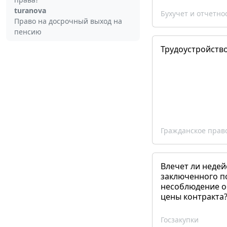
turanova
Бухучет и отчетно
Право на досрочный выход на
пенсию
Трудоустройств
Гражданское прав
Влечет ли недей
заключенного п
несоблюдение о
цены контракта
Госзакупки