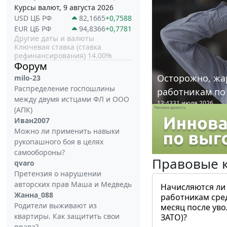
Курсы валют, 9 августа 2026
USD ЦБ РФ
82,1665
+0,7588
EUR ЦБ РФ
94,8366
+0,7781
Другие даты и валюты
Ключевая ставка (ставка
рефинансирования) 14.00%
Форум
Осторожно, жа
milo-23
Распределение госпошлины
работникам по
между двумя истцами ФЛ и ООО
13:43
31 июля 2026
(АПК)
Иван2007
Можно ли применить навыки
рукопашного боя в целях
самообороны?
Правовые 
qvaro
Претензия о нарушении
авторских прав Маша и Медведь
Начисляются ли
Жанна_088
работникам сре
Родители выживают из
месяц после ув
квартиры. Как защитить свои
ЗАТО)?
права?