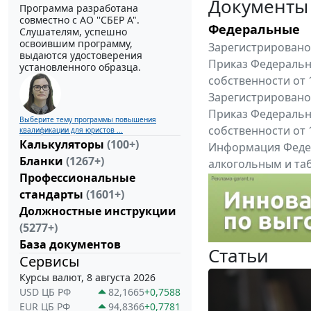
Документы
Программа разработана
совместно с АО ''СБЕР А".
Федеральные
Слушателям, успешно
освоившим программу,
Зарегистрировано 
выдаются удостоверения
Приказ Федеральн
установленного образца.
собственности от 
Зарегистрировано 
Приказ Федеральн
Выберите тему программы повышения
собственности от 
квалификации для юристов ...
Калькуляторы
(100+)
Информация Федер
Бланки
(1267+)
алкогольным и таб
Профессиональные
"Вниманию произв
стандарты
(1601+)
Все федеральные докум
Должностные инструкции
(5277+)
База документов
Статьи
Сервисы
Курсы валют, 8 августа 2026
USD ЦБ РФ
82,1665
+0,7588
EUR ЦБ РФ
94,8366
+0,7781