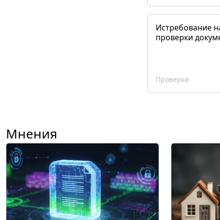
Истребование н
проверки докум
Проверки
Мнения