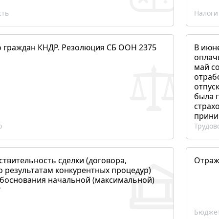
сть
Налоги
о граждан КНДР. Резолюция СБ ООН 2375
В июн
оплач
май со
отраб
отпуск
была 
страхо
прини
о
Трудов
ствительность сделки (договора,
Отраж
о результатам конкурентных процедур)
боснования начальной (максимальной)
?
Бюджет