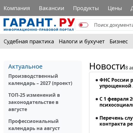
Компания
Вакансии
Продукты
Цены
Судебная практика
Налоги и бухучет
Бизнес
Новости
Актуальное
8 а
Производственный
ФНС России р
календарь – 2027 (проект)
упрощенной
ТОП-25 изменений в
С 1 февраля 
законодательстве в
психосоциал
августе
Перечень сл
Профессиональный
контракта р
календарь на август