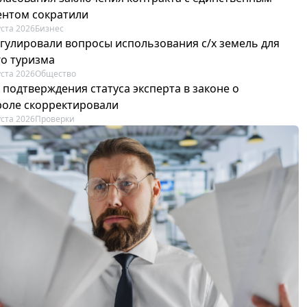
ентом сократили
уста 2026
Бизнес
егулировали вопросы использования с/х земель для
го туризма
уста 2026
Общество
 подтверждения статуса эксперта в законе о
роле скорректировали
уста 2026
Проверки