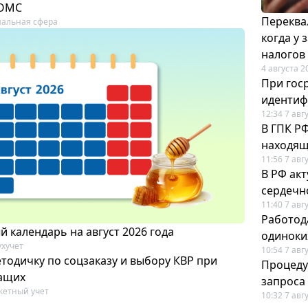
 ОМС
Переква
альная сфера
когда у
налогов
4 августа 2
При гос
иденти
12:34 7 авг
В ГПК Р
находящ
11:56 7 авг
В РФ ак
сердечн
11:40 7 авг
Работод
 календарь на август 2026 года
одиноки
ухучет
10:54 7 авг
тодичку по соцзаказу и выбору КВР при
Процеду
ащих
запроса
етный учет
10:32 7 авг