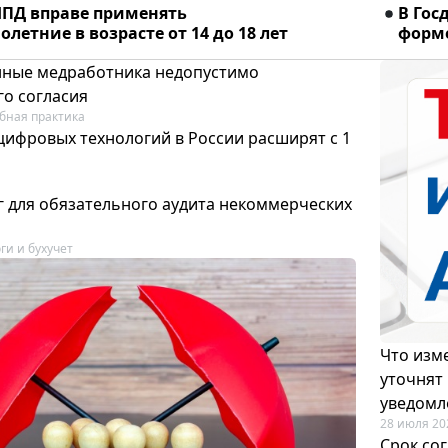
ПД вправе применять
В Гос
летние в возрасте от 14 до 18 лет
форме
ные медработника недопустимо
го согласия
бная практика
цифровых технологий в России расширят с 1
 для обязательного аудита некоммерческих
ги и бухучет
Что изме
уточнят
уведомл
28 июля 20
Срок со