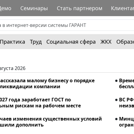
Демо
Семинары
Стать партнером
Клиента
Практика
Труд
Социальная сфера
ЖКХ
Образ
вгуста 2026
ассказала малому бизнесу о порядке
Време
 ликвидации компании
беспл
2027 года заработает ГОСТ по
ВС РФ
ьным рискам на рабочем месте
неизв
учаев изменения существенных условий
Минци
ешили дополнить
огран