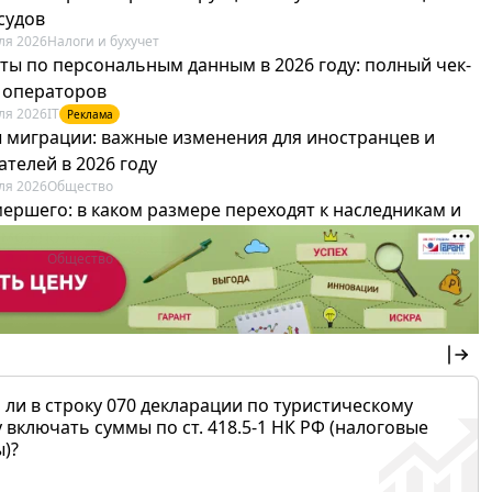
судов
ля 2026
Налоги и бухучет
ты по персональным данным в 2026 году: полный чек-
я операторов
ля 2026
IT
Реклама
 миграции: важные изменения для иностранцев и
телей в 2026 году
ля 2026
Общество
мершего: в каком размере переходят к наследникам и
х можно не платить
ля 2026
Общество
 ли в строку 070 декларации по туристическому
 включать суммы по ст. 418.5-1 НК РФ (налоговые
)?