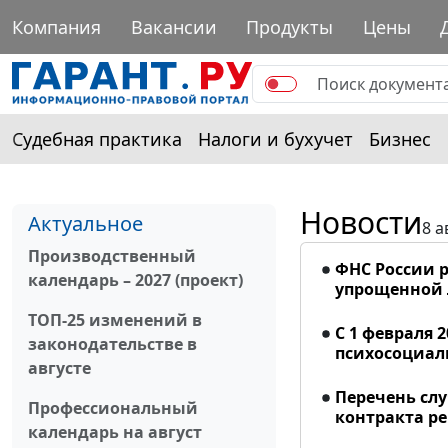
Компания
Вакансии
Продукты
Цены
Судебная практика
Налоги и бухучет
Бизнес
Новости
Актуальное
8 а
Производственный
ФНС России р
календарь – 2027 (проект)
упрощенной
ТОП-25 изменений в
С 1 февраля 
законодательстве в
психосоциал
августе
Перечень сл
Профессиональный
контракта р
календарь на август