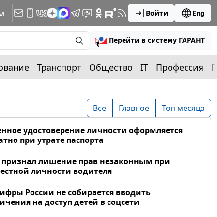
м
Войти
Eng
Перейти в систему ГАРАНТ
ование
Транспорт
Общество
IT
Профессия
П
Все
Главное
Топ месяца
нное удостоверение личности оформляется
атно при утрате паспорта
 признал лишение прав незаконным при
естной личности водителя
фры России не собирается вводить
ичения на доступ детей в соцсети