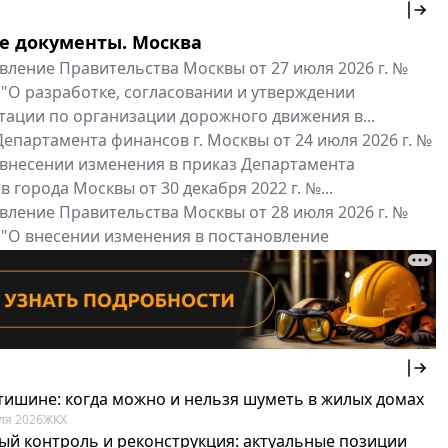
е документы. Москва
вление Правительства Москвы от 27 июля 2026 г. №
 "О разработке, согласовании и утверждении
тации по организации дорожного движения в...
епартамента финансов г. Москвы от 24 июля 2026 г. №
 внесении изменения в приказ Департамента
 города Москвы от 30 декабря 2022 г. №...
вление Правительства Москвы от 28 июля 2026 г. №
 "О внесении изменения в постановление
ьства Москвы от 26 июля 2011 г. № 334-ПП"
нальные документы
Мой регион ...
 тишине: когда можно и нельзя шуметь в жилых домах
ля 2026
ЖКХ
ый контроль и реконструкция: актуальные позиции