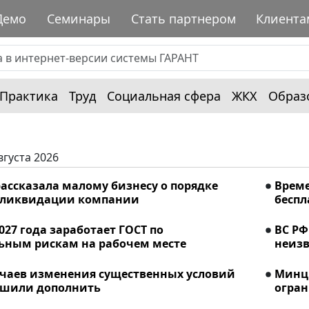
Демо
Семинары
Стать партнером
Клиента
Практика
Труд
Социальная сфера
ЖКХ
Образ
вгуста 2026
ассказала малому бизнесу о порядке
Време
 ликвидации компании
беспл
2027 года заработает ГОСТ по
ВС РФ
ьным рискам на рабочем месте
неизв
учаев изменения существенных условий
Минци
ешили дополнить
огран