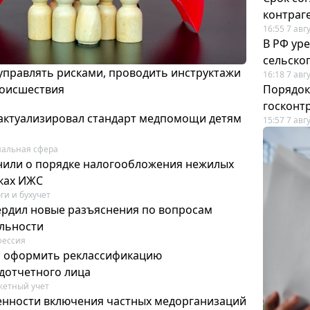
контраг
16:55 7 авг
В РФ ур
сельско
 управлять рисками, проводить инструктажи
16:18 7 авг
роисшествия
Порядок
госконт
актуализировал стандарт медпомощи детям
15:57 7 авг
альная сфера
или о порядке налогообложения нежилых
тках ИЖС
ги и бухучет
ердил новые разъяснения по вопросам
ельности
фессия
м оформить реклассификацию
дотчетного лица
етный учет
нности включения частных медорганизаций