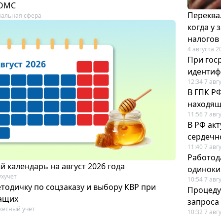
 ОМС
Переква
альная сфера
когда у
налогов
4 августа 2
При гос
иденти
12:34 7 авг
В ГПК Р
находящ
11:56 7 авг
В РФ ак
сердечн
11:40 7 авг
Работод
 календарь на август 2026 года
одиноки
ухучет
10:54 7 авг
тодичку по соцзаказу и выбору КВР при
Процеду
ащих
запроса
етный учет
10:32 7 авг