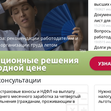
высших 
19:06
21 ию
Докумен
лист дл
15:21
30 ию
Вопросы
работода
ра: рекомендации работодателям и
19:05
15 ию
 организации труда летом
Долги у
Труд
когда и
19:43
17 ию
консультации
 страховые взносы и НДФЛ на выплату
Нужно
днего месячного заработка за четвертый
налогу
ольнения (гражданам, проживающим в
льготы