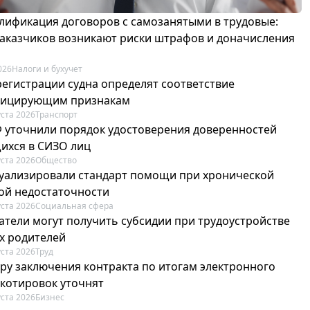
лификация договоров с самозанятыми в трудовые:
 заказчиков возникают риски штрафов и доначисления
026
Налоги и бухучет
регистрации судна определят соответствие
фицирующим признакам
уста 2026
Транспорт
Ф уточнили порядок удостоверения доверенностей
ихся в СИЗО лиц
уста 2026
Общество
туализировали стандарт помощи при хронической
ой недостаточности
уста 2026
Социальная сфера
атели могут получить субсидии при трудоустройстве
х родителей
уста 2026
Труд
ру заключения контракта по итогам электронного
 котировок уточнят
уста 2026
Бизнес