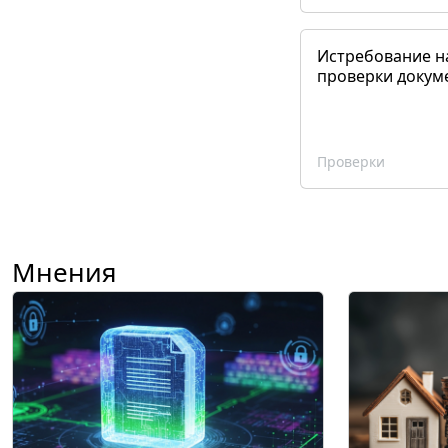
Истребование н
проверки докум
Проверки
Мнения