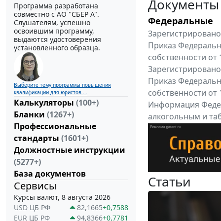
Документы
Программа разработана
совместно с АО ''СБЕР А".
Федеральные
Слушателям, успешно
освоившим программу,
Зарегистрировано 
выдаются удостоверения
Приказ Федеральн
установленного образца.
собственности от 
Зарегистрировано 
Приказ Федеральн
Выберите тему программы повышения
собственности от 
квалификации для юристов ...
Калькуляторы
(100+)
Информация Федер
Бланки
(1267+)
алкогольным и таб
Профессиональные
"Вниманию произв
стандарты
(1601+)
Все федеральные докум
Должностные инструкции
(5277+)
База документов
Статьи
Сервисы
Курсы валют, 8 августа 2026
USD ЦБ РФ
82,1665
+0,7588
EUR ЦБ РФ
94,8366
+0,7781