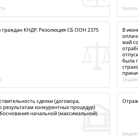
сть
Налоги
о граждан КНДР. Резолюция СБ ООН 2375
В июн
оплач
май со
отраб
отпуск
была 
страхо
прини
о
Трудов
ствительность сделки (договора,
Отраж
о результатам конкурентных процедур)
боснования начальной (максимальной)
?
Бюджет