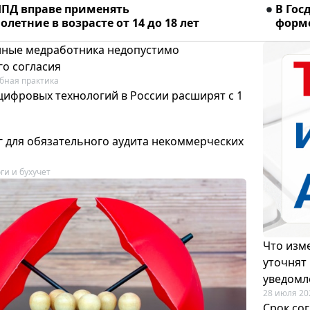
ПД вправе применять
В Гос
летние в возрасте от 14 до 18 лет
форме
ные медработника недопустимо
го согласия
бная практика
цифровых технологий в России расширят с 1
 для обязательного аудита некоммерческих
ги и бухучет
Что изме
уточнят
уведомл
28 июля 20
Срок со