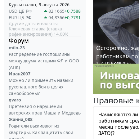
Курсы валют, 9 августа 2026
USD ЦБ РФ
82,1665
+0,7588
EUR ЦБ РФ
94,8366
+0,7781
Другие даты и валюты
Ключевая ставка (ставка
рефинансирования) 14.00%
Форум
Осторожно, жа
milo-23
Распределение госпошлины
работникам по
между двумя истцами ФЛ и ООО
13:43
31 июля 2026
(АПК)
Иван2007
Можно ли применить навыки
рукопашного боя в целях
самообороны?
Правовые 
qvaro
Претензия о нарушении
авторских прав Маша и Медведь
Начисляются ли
Жанна_088
работникам сре
Родители выживают из
месяц после ув
квартиры. Как защитить свои
ЗАТО)?
права?