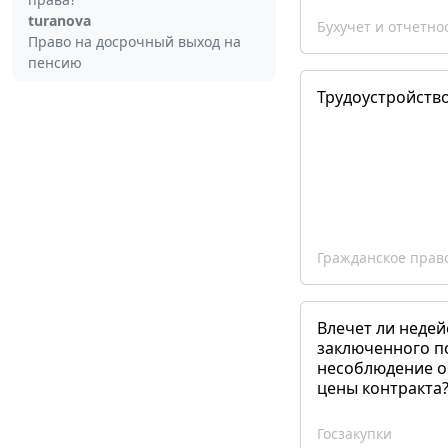
turanova
Бухучет и отчетно
Право на досрочный выход на
пенсию
Трудоустройств
Гражданское прав
Влечет ли недей
заключенного п
несоблюдение о
цены контракта
Госзакупки