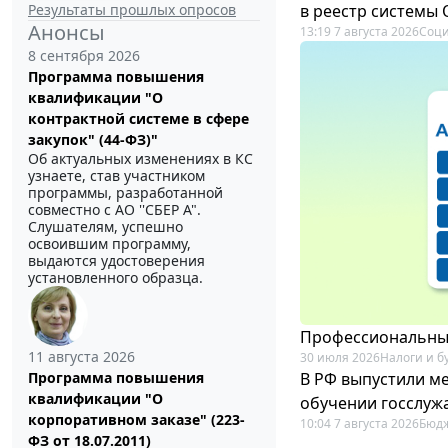
Результаты прошлых опросов
в реестр системы
Анонсы
13:19 7 августа 2026
Соци
8 сентября 2026
Программа повышения
квалификации "О
контрактной системе в сфере
закупок" (44-ФЗ)"
Об актуальных изменениях в КС
узнаете, став участником
программы, разработанной
совместно с АО ''СБЕР А".
Слушателям, успешно
освоившим программу,
выдаются удостоверения
установленного образца.
Профессиональный
11 августа 2026
30 июля 2026
Налоги и б
В РФ выпустили ме
Программа повышения
квалификации "О
обучении госслуж
корпоративном заказе" (223-
10:04 7 августа 2026
Бюдж
ФЗ от 18.07.2011)