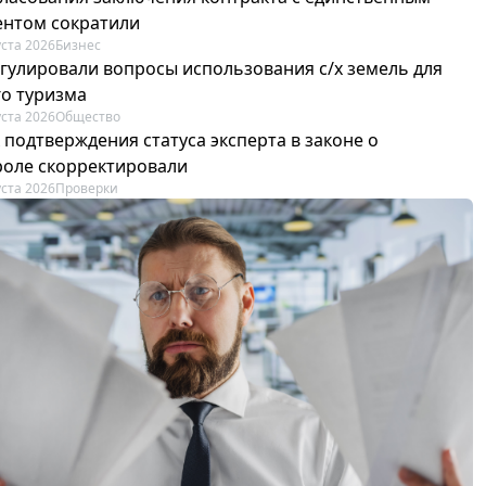
ентом сократили
уста 2026
Бизнес
егулировали вопросы использования с/х земель для
го туризма
уста 2026
Общество
 подтверждения статуса эксперта в законе о
роле скорректировали
уста 2026
Проверки