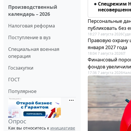
Спецрежим Н
Производственный
несовершенно
календарь – 2026
Персональные дан
Налоговая реформа
публиковать без е
18:27 7 августа 2026
Суде
Поступление в вуз
Правовую охрану 
января 2027 года
Специальная военная
18:04 7 августа 2026
IT
операция
Финансовый порог
фондов увеличили
Госзакупки
17:36 7 августа 2026
Нало
ГОСТ
Популярное
Опрос
Как вы относитесь к
инициативе