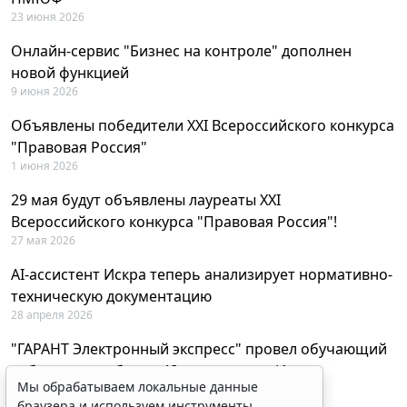
23 июня 2026
Онлайн-сервис "Бизнес на контроле" дополнен
новой функцией
9 июня 2026
Объявлены победители XXI Всероссийского конкурса
"Правовая Россия"
1 июня 2026
29 мая будут объявлены лауреаты XXI
Всероссийского конкурса "Правовая Россия"!
27 мая 2026
AI-ассистент Искра теперь анализирует нормативно-
техническую документацию
28 апреля 2026
"ГАРАНТ Электронный экспресс" провел обучающий
вебинар по работе с AI-ассистентом Искра
Мы обрабатываем локальные данные
23 апреля 2026
браузера и используем инструменты