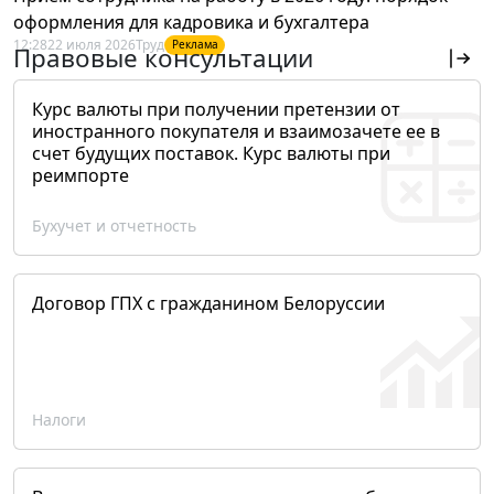
оформления для кадровика и бухгалтера
12:28
22 июля 2026
Труд
Реклама
Правовые консультации
Курс валюты при получении претензии от
иностранного покупателя и взаимозачете ее в
счет будущих поставок. Курс валюты при
реимпорте
Бухучет и отчетность
Договор ГПХ с гражданином Белоруссии
Налоги