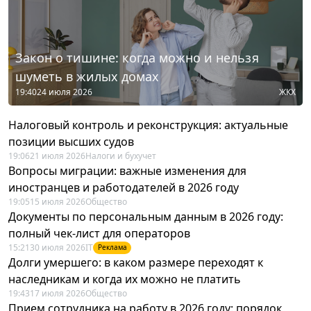
Закон о тишине: когда можно и нельзя
шуметь в жилых домах
19:40
24 июля 2026
ЖКХ
Налоговый контроль и реконструкция: актуальные
позиции высших судов
19:06
21 июля 2026
Налоги и бухучет
Вопросы миграции: важные изменения для
иностранцев и работодателей в 2026 году
19:05
15 июля 2026
Общество
Документы по персональным данным в 2026 году:
полный чек-лист для операторов
15:21
30 июля 2026
IT
Реклама
Долги умершего: в каком размере переходят к
наследникам и когда их можно не платить
19:43
17 июля 2026
Общество
Прием сотрудника на работу в 2026 году: порядок