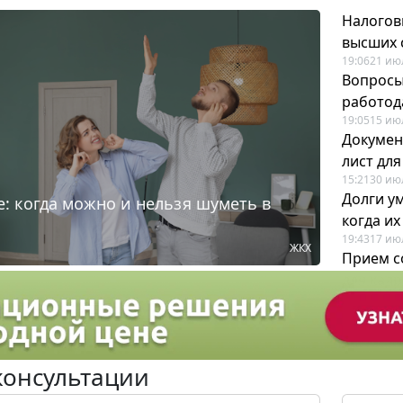
Налогов
высших 
19:06
21 ию
Вопросы
работода
19:05
15 ию
Докумен
лист дл
15:21
30 ию
Долги у
: когда можно и нельзя шуметь в
когда и
19:43
17 ию
ЖКХ
Прием с
для кадр
12:28
22 ию
консультации