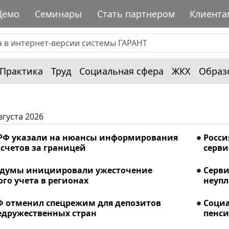
Демо
Семинары
Стать партнером
Клиента
Практика
Труд
Социальная сфера
ЖКХ
Образ
вгуста 2026
РФ указали на нюансы информирования
Росси
счетов за границей
серви
сдумы инициировали ужесточение
Серви
го учета в регионах
неупл
Ф отменил спецрежим для депозитов
Соци
едружественных стран
пенси