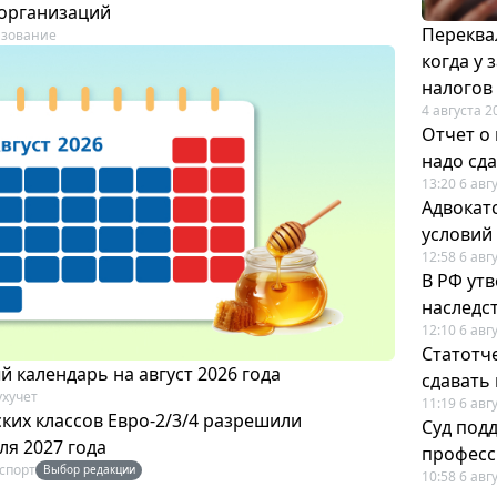
организаций
Переква
азование
когда у
налогов
4 августа 2
Отчет о
надо сда
13:20 6 авг
Адвокат
условий
12:58 6 авг
В РФ ут
наследс
12:10 6 авг
Статотч
 календарь на август 2026 года
сдавать
ухучет
11:19 6 авг
ких классов Евро-2/3/4 разрешили
Суд под
ля 2027 года
професс
спорт
Выбор редакции
10:58 6 авг