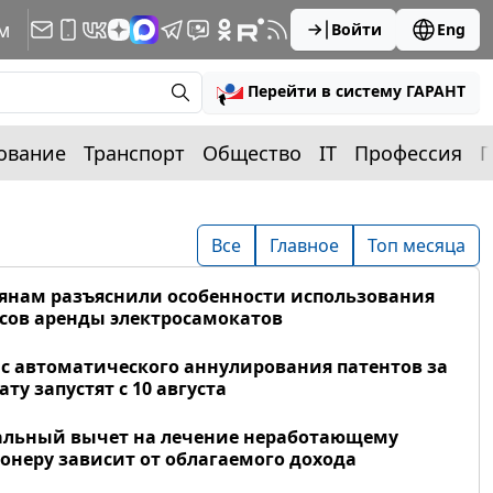
м
Войти
Eng
Перейти в систему ГАРАНТ
ование
Транспорт
Общество
IT
Профессия
П
Все
Главное
Топ месяца
янам разъяснили особенности использования
сов аренды электросамокатов
с автоматического аннулирования патентов за
ату запустят с 10 августа
альный вычет на лечение неработающему
онеру зависит от облагаемого дохода