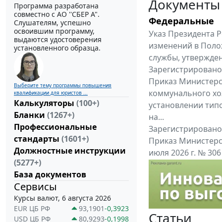
Документы
Программа разработана
совместно с АО ''СБЕР А".
Федеральные
Слушателям, успешно
освоившим программу,
Указ Президента Р
выдаются удостоверения
изменений в Поло
установленного образца.
службы, утвержден
Зарегистрировано 
Приказ Министерс
Выберите тему программы повышения
коммунального хоз
квалификации для юристов ...
Калькуляторы
(100+)
установлении тип
Бланки
(1267+)
на...
Профессиональные
Зарегистрировано 
стандарты
(1601+)
Приказ Министерс
Должностные инструкции
июля 2026 г. № 30
(5277+)
приказу Министерс
База документов
Все федеральные докум
Сервисы
Курсы валют, 6 августа 2026
EUR ЦБ РФ
93,1901
-0,3923
Статьи
USD ЦБ РФ
80,9293
-0,1998