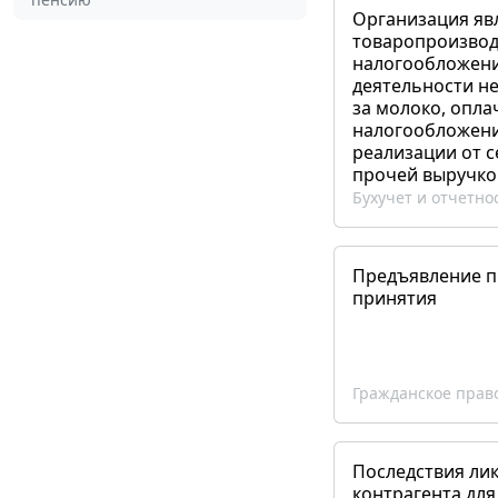
Организация яв
товаропроизвод
налогообложени
деятельности не
за молоко, опла
налогообложения
реализации от 
прочей выручко
Бухучет и отчетно
Предъявление пр
принятия
Гражданское прав
Последствия ли
контрагента для