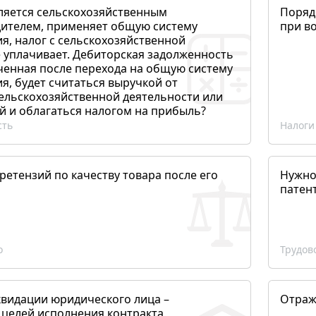
ляется сельскохозяйственным
Поряд
ителем, применяет общую систему
при в
я, налог с сельскохозяйственной
 уплачивает. Дебиторская задолженность
ченная после перехода на общую систему
, будет считаться выручкой от
сельскохозяйственной деятельности или
й и облагаться налогом на прибыль?
сть
Налоги
етензий по качеству товара после его
Нужно
патен
о
Трудов
квидации юридического лица –
Отраж
 целей исполнения контракта