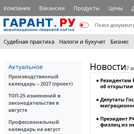
Компания
Вакансии
Продукты
Цены
Судебная практика
Налоги и бухучет
Бизнес
Новости
Актуальное
7 а
Производственный
Резидентам 
календарь – 2027 (проект)
об открытии 
ТОП-25 изменений в
Депутаты Го
законодательстве в
миграционно
августе
Президент Р
Профессиональный
физлиц из н
календарь на август