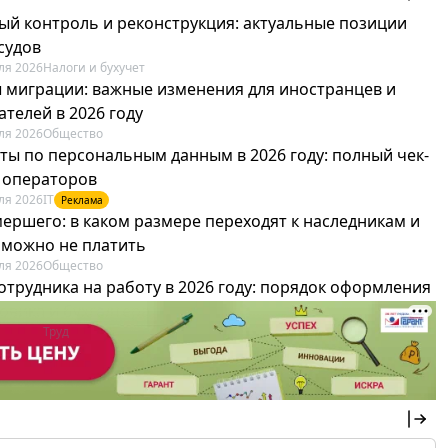
ый контроль и реконструкция: актуальные позиции
судов
ля 2026
Налоги и бухучет
 миграции: важные изменения для иностранцев и
телей в 2026 году
ля 2026
Общество
ты по персональным данным в 2026 году: полный чек-
я операторов
ля 2026
IT
Реклама
мершего: в каком размере переходят к наследникам и
х можно не платить
ля 2026
Общество
отрудника на работу в 2026 году: порядок оформления
овика и бухгалтера
ля 2026
Труд
Реклама