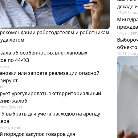
декаде 
17:46 6 авг
Минздра
преждев
 рекомендации работодателям и работникам
17:02 6 авг
руда летом
Выбороч
объекто
азала об особенностях внеплановых
16:41 6 авг
ов по 44-ФЗ
ерки
ановки или запрета реализации опасной
изируют
ес
рует урегулировать экстерриториальный
ения жалоб
ги и бухучет
У выбрать для учета расходов на аренду
вера
етный учет
й порядок закупок товаров для