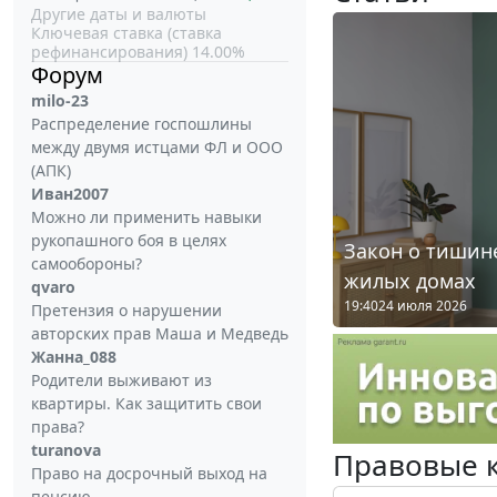
Другие даты и валюты
Ключевая ставка (ставка
рефинансирования) 14.00%
Форум
milo-23
Распределение госпошлины
между двумя истцами ФЛ и ООО
(АПК)
Иван2007
Можно ли применить навыки
рукопашного боя в целях
Закон о тишине
самообороны?
жилых домах
qvaro
19:40
24 июля 2026
Претензия о нарушении
авторских прав Маша и Медведь
Жанна_088
Родители выживают из
квартиры. Как защитить свои
права?
turanova
Правовые 
Право на досрочный выход на
пенсию