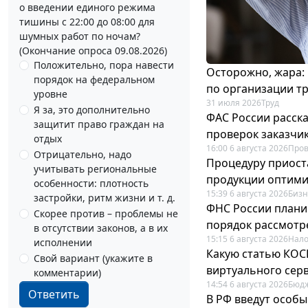
о введении единого режима
тишины с 22:00 до 08:00 для
шумных работ по ночам?
(Окончание опроса 09.08.2026)
Положительно, пора навести
Осторожно, жара:
порядок на федеральном
по организации т
уровне
31 июля 2026
Труд
Я за, это дополнительно
ФАС России расск
защитит право граждан на
проверок заказчик
отдых
16:00 6 августа 2026
Пров
Отрицательно, надо
Процедуру приост
учитывать региональные
продукции оптим
особенности: плотность
15:39 6 августа 2026
Бизн
застройки, ритм жизни и т. д.
ФНС России плани
Скорее против – проблемы не
порядок рассмотр
в отсутствии законов, а в их
15:15 6 августа 2026
Нало
исполнении
Какую статью КОСГ
Свой вариант (укажите в
виртуального сер
комментарии)
14:54 6 августа 2026
Бюдж
Ответить
В РФ введут особы