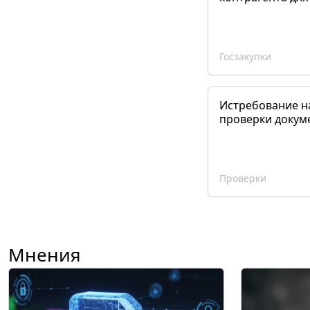
Госзакупки
Истребование н
проверки докум
Проверки
Мнения