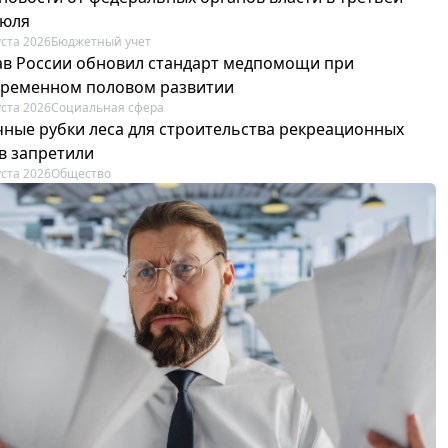
июля
уста 2026
Бюджетный учет
в России обновил стандарт медпомощи при
ременном половом развитии
уста 2026
Социальная сфера
ные рубки леса для строительства рекреационных
в запретили
уста 2026
Общество