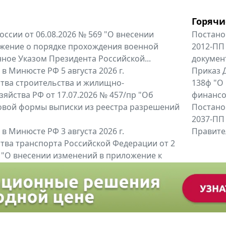
Горячи
оссии от 06.08.2026 № 569 "О внесении
Постано
жение о порядке прохождения военной
2012-ПП
ное Указом Президента Российской...
докумен
в Минюсте РФ 5 августа 2026 г.
Приказ Д
тва строительства и жилищно-
138ф "О
яйства РФ от 17.07.2026 № 457/пр "Об
финансов
овой формы выписки из реестра разрешений
Постано
2037-ПП
в Минюсте РФ 3 августа 2026 г.
Правител
тва транспорта Российской Федерации от 2
6 "О внесении изменений в приложение к
тва транспорта Российской...
енты
Все регио