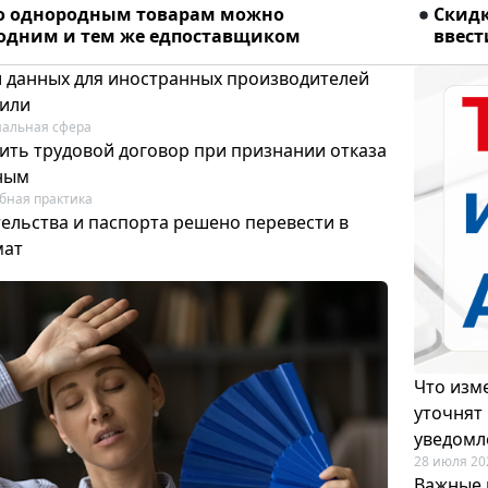
о однородным товарам можно
Скидк
 одним и тем же едпоставщиком
ввест
и данных для иностранных производителей
лили
альная сфера
ить трудовой договор при признании отказа
ным
бная практика
ельства и паспорта решено перевести в
мат
Что изме
уточнят
уведомл
28 июля 20
Важные 