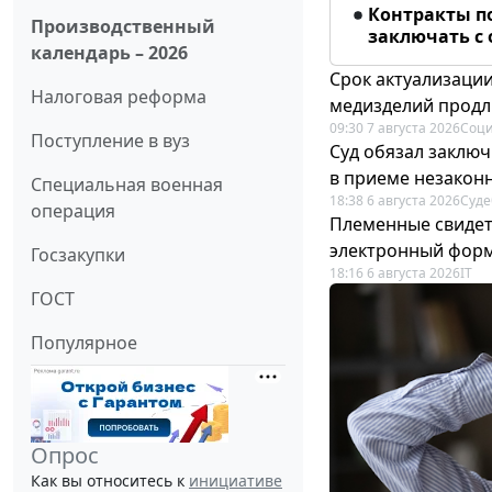
Контракты п
Производственный
заключать с
календарь – 2026
Срок актуализаци
Налоговая реформа
медизделий прод
09:30 7 августа 2026
Соци
Поступление в вуз
Суд обязал заключ
в приеме незакон
Специальная военная
18:38 6 августа 2026
Суде
операция
Племенные свидет
электронный фор
Госзакупки
18:16 6 августа 2026
IT
ГОСТ
Популярное
Опрос
Как вы относитесь к
инициативе