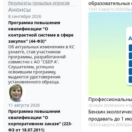
Результаты прошлых опросов
образовательных 
Анонсы
13:41 6 августа 2026
Обр
8 сентября 2026
Программа повышения
квалификации "О
контрактной системе в сфере
закупок" (44-ФЗ)"
Об актуальных изменениях в КС
узнаете, став участником
программы, разработанной
совместно с АО ''СБЕР А".
Слушателям, успешно
освоившим программу,
выдаются удостоверения
установленного образца.
Профессиональный
11 августа 2026
30 июля 2026
Налоги и б
Бензин экологичес
Программа повышения
квалификации "О
продавать до 1 ию
корпоративном заказе" (223-
10:33 6 августа 2026
Тран
ФЗ от 18.07.2011)