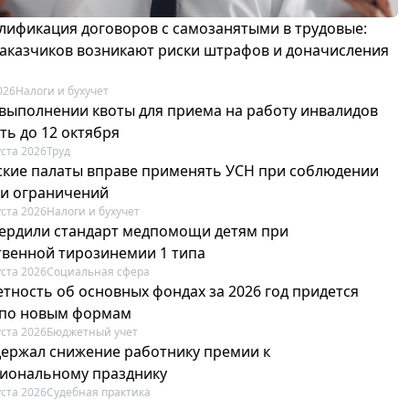
лификация договоров с самозанятыми в трудовые:
 заказчиков возникают риски штрафов и доначисления
026
Налоги и бухучет
 выполнении квоты для приема на работу инвалидов
ть до 12 октября
уста 2026
Труд
ские палаты вправе применять УСН при соблюдении
 и ограничений
уста 2026
Налоги и бухучет
вердили стандарт медпомощи детям при
твенной тирозинемии 1 типа
уста 2026
Социальная сфера
етность об основных фондах за 2026 год придется
 по новым формам
уста 2026
Бюджетный учет
держал снижение работнику премии к
иональному празднику
уста 2026
Судебная практика